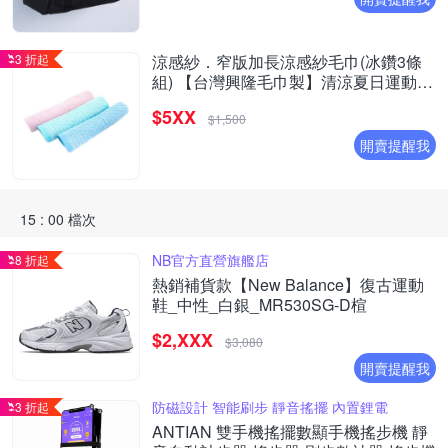
3 折起
涼感紗．窄版加長涼感紗毛巾(冰鑽3條
組) 【台灣興隆毛巾製】清涼夏日運動必
備
$5XX
$1,500
開賣提醒我
15 : 00 檔次
NB官方直營旗艦店
8 折起
熱銷補貨款【New Balance】復古運動
鞋_中性_白銀_MR530SG-D楦
$2,XXX
$3,080
開賣提醒我
防磁設計 智能刷步 靜音搖擺 內置鋰電
3 折起
ANTIAN 雙手機搖擺數顯手機搖步機 靜