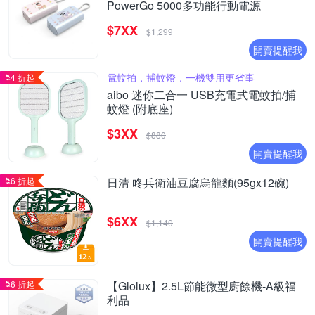
PowerGo 5000多功能行動電源
$7XX
$1,299
開賣提醒我
電蚊拍，捕蚊燈，一機雙用更省事
4 折起
aibo 迷你二合一 USB充電式電蚊拍/捕
蚊燈 (附底座)
$3XX
$880
開賣提醒我
6 折起
日清 咚兵衛油豆腐烏龍麵(95gx12碗)
$6XX
$1,140
開賣提醒我
6 折起
【Glolux】2.5L節能微型廚餘機-A級福
利品