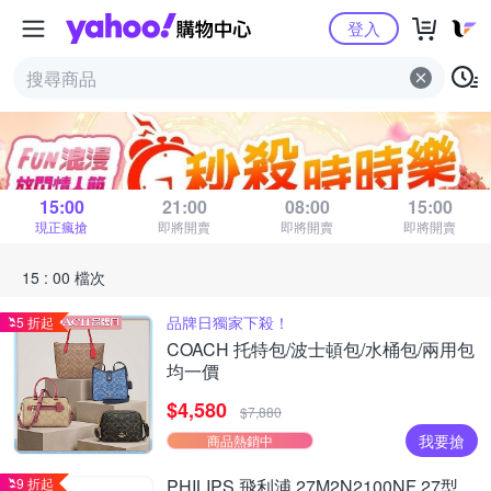
Yahoo購物中心
登入
秒殺時時樂
距 15 : 00 場結束
15:00
21:00
08:00
15:00
現正瘋搶
即將開賣
即將開賣
即將開賣
15 : 00 檔次
品牌日獨家下殺！
5 折起
COACH 托特包/波士頓包/水桶包/兩用包
均一價
$4,580
$7,880
我要搶
商品熱銷中
9 折起
PHILIPS 飛利浦 27M2N2100NF 27型