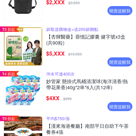
$2,XXX
$3,650
開賣提醒我
超取送購物金+送200超贈點
5 折起
【杏輝醫藥】蓉憶記膠囊 健字號x3盒
(共90粒)
$5,XXX
$10,050
開賣提醒我
沖水可達400次
4 折起
妙管家 懸掛式馬桶清潔球(海洋清香/熱
帶花果香)40g*2串*6入(共12串)
$4XX
$999
開賣提醒我
平均$750/張
9 折起
【漢來海港餐廳】南部平日自助下午茶
餐券4張