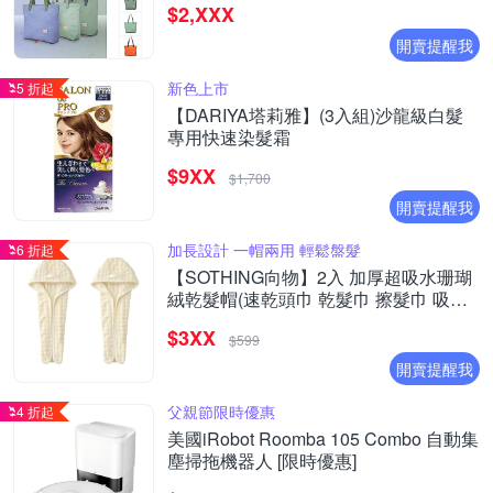
$2,XXX
開賣提醒我
新色上市
5 折起
【DARIYA塔莉雅】(3入組)沙龍級白髮
專用快速染髮霜
$9XX
$1,700
開賣提醒我
加長設計 一帽兩用 輕鬆盤髮
6 折起
【SOTHING向物】2入 加厚超吸水珊瑚
絨乾髮帽(速乾頭巾 乾髮巾 擦髮巾 吸水
毛巾 包頭巾 毛巾 擦頭巾)
$3XX
$599
開賣提醒我
父親節限時優惠
4 折起
美國iRobot Roomba 105 Combo 自動集
塵掃拖機器人 [限時優惠]