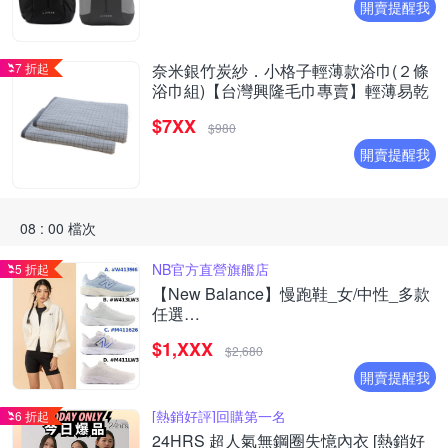
開賣提醒我
7 折起
奈米銀竹炭紗．小格子輕薄款浴巾(２條
浴巾組)【台灣興隆毛巾專賣】輕薄易乾
$7XX
$980
開賣提醒我
08 : 00 檔次
NB官方直營旗艦店
5 折起
【New Balance】慢跑鞋_女/中性_多款
任選
(W4139I6/W413LW3/M411626/M411LW3
$1,XXX
(網路獨家款)
$2,680
開賣提醒我
[熱銷好評]回購第一名
6 折起
24HRS 超人氣無鋼圈失憶內衣 [熱銷好