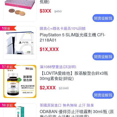
焦糖)
$3XX
$450
開賣提醒我
購衷心+聯名卡最高10%回饋
限搶
PlayStation 5 SLIM版光碟主機 CFI-
2118A01
$1X,XXX
開賣提醒我
滿1088雙重送(詳說明)
7 折起
【LOVITA愛維他】胺基酸螯合鋅x3瓶
30mg素食錠(鋅錠)
$2,XXX
$2,640
開賣提醒我
英國原裝進口 無色無味 止汗 除臭
8 折起
ODABAN 優得芬止汗噴霧劑 30ml/瓶 (原
廠公司貨 止汗劑 止汗噴霧)