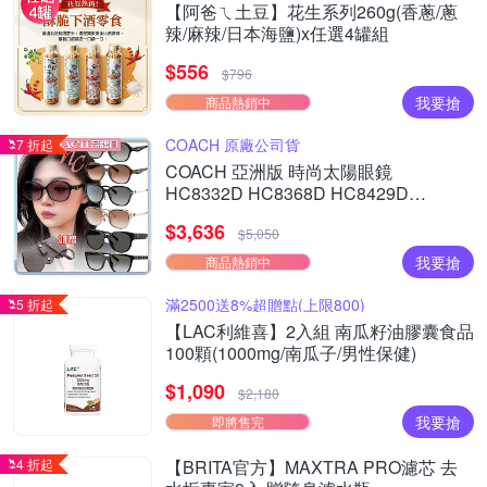
【阿爸ㄟ土豆】花生系列260g(香蔥/蔥
辣/麻辣/日本海鹽)x任選4罐組
$556
$796
我要搶
商品熱銷中
COACH 原廠公司貨
7 折起
COACH 亞洲版 時尚太陽眼鏡
HC8332D HC8368D HC8429D
HC8430D HC8445D 多款任選 公司貨
$3,636
(加贈掛式眼鏡袋)
$5,050
我要搶
商品熱銷中
滿2500送8%超贈點(上限800)
5 折起
【LAC利維喜】2入組 南瓜籽油膠囊食品
100顆(1000mg/南瓜子/男性保健)
$1,090
$2,180
我要搶
即將售完
4 折起
【BRITA官方】MAXTRA PRO濾芯 去