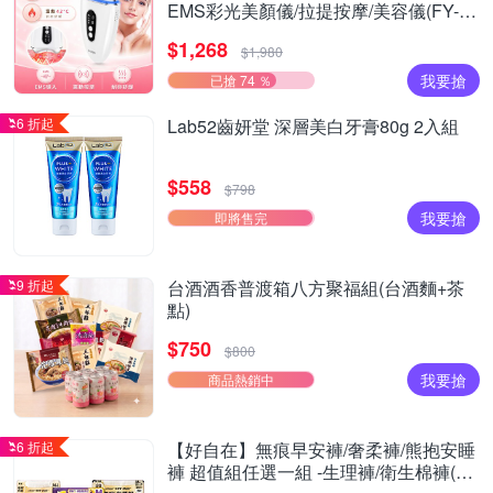
EMS彩光美顏儀/拉提按摩/美容儀(FY-
Z2502DL)
$1,268
$1,980
我要搶
已搶 74 ％
6 折起
Lab52齒妍堂 深層美白牙膏80g 2入組
$558
$798
我要搶
即將售完
9 折起
台酒酒香普渡箱八方聚福組(台酒麵+茶
點)
$750
$800
我要搶
商品熱銷中
6 折起
【好自在】無痕早安褲/奢柔褲/熊抱安睡
褲 超值組任選一組 -生理褲/衛生棉褲(無