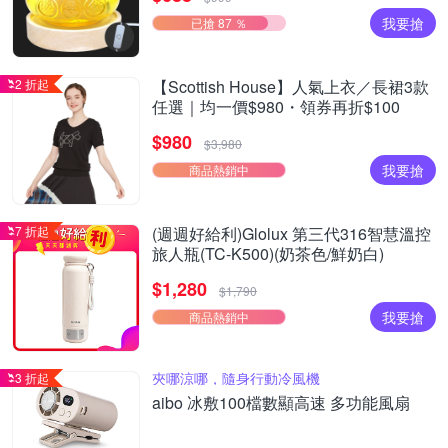
我要搶
已搶 87 ％
2 折起
【Scottish House】人氣上衣／長裙3款
任選｜均一價$980・領券再折$100
$980
$3,980
我要搶
商品熱銷中
7 折起
(週週好給利)Glolux 第三代316智慧溫控
旅人瓶(TC-K500)(奶茶色/鮮奶白)
$1,280
$1,790
我要搶
商品熱銷中
夾哪涼哪，隨身行動冷風機
3 折起
aibo 冰敷100檔數顯高速 多功能風扇