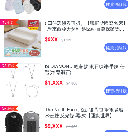
開賣提醒我
5 折起
( 四任選領券再折）【班尼斯國際名床】
~馬來西亞天然乳膠枕頭-百萬保證馬來
製造- 超取限兩顆
$9XX
$1,960
開賣提醒我
2 折起
IS DIAMOND 輕奢款 鑽石項鍊/手鍊 任
選(培育鑽石)
$1,XXX
$4,800
開賣提醒我
6 折起
The North Face 北面 後背包 筆電隔層
水壺袋 反光條 黑/灰【運動世界】
NF0A8EEVKY4/NF0A8EEVG1V
$2,XXX
$4,380