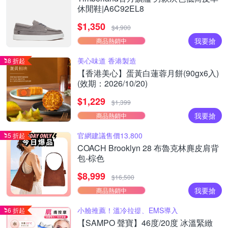
休閒鞋|A6C92EL8
$1,350
$4,900
我要搶
商品熱銷中
美心味道 香港製造
8 折起
【香港美心】蛋黃白蓮蓉月餅(90gx6入)
(效期：2026/10/20)
$1,229
$1,399
我要搶
商品熱銷中
官網建議售價13,800
5 折起
COACH Brooklyn 28 布魯克林麂皮肩背
包-棕色
$8,999
$16,500
我要搶
商品熱銷中
小臉推薦！溫冷拉提、EMS導入
6 折起
【SAMPO 聲寶】46度/20度 冰溫緊緻