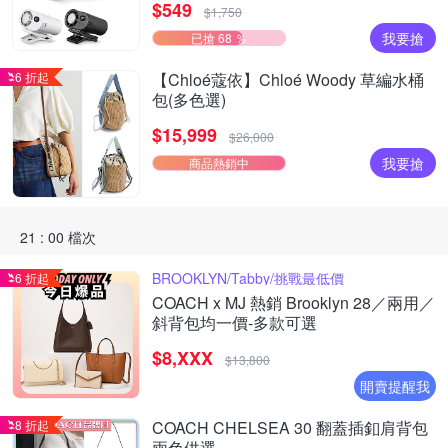
$549
$1,750
我要搶
已搶 68 ％
6 折起
【Chloé蔻依】Chloé Woody 草編水桶
包(多色選)
$15,999
$26,000
我要搶
商品熱銷中
21 : 00 檔次
BROOKLYN/Tabby/挑戰最低價
6 折起
COACH x MJ 熱銷 Brooklyn 28／兩用／
斜背包均一價-多款可選
$8,XXX
$13,800
開賣提醒我
8 折起
COACH CHELSEA 30 翻蓋插釦肩背包
兩色供選