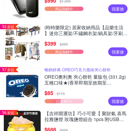
$990
$1,090
我要搶
商品熱銷中
3 折起
(時時樂限定) 居家收納用品【品樂生活
】迷你三層架/不鏽鋼衣架/鍋具架/牙刷
架/Y型/日式機能
$399
$999
我要搶
商品熱銷中
暢銷經典 OREO巧克力風味夾心餅乾
7 折起
OREO奧利奧 夾心餅乾 量販包 (331.2g)
五種口味★(香草即期至效期至
20261003)
$85
$115
我要搶
已搶 43 ％
6 折起
【吉祥開運坊】巧小可愛【 聚財氣 喜馬
拉雅鹽燈 玫瑰鹽燈組合 1pcs 附USB燈
座】
$688
$999