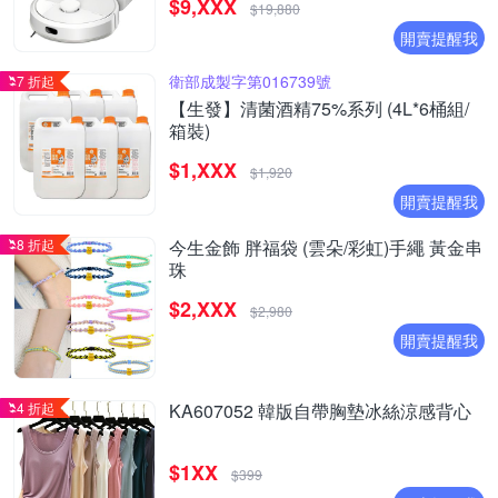
$9,XXX
$19,880
開賣提醒我
衛部成製字第016739號
7 折起
【生發】清菌酒精75%系列 (4L*6桶組/
箱裝)
$1,XXX
$1,920
開賣提醒我
8 折起
今生金飾 胖福袋 (雲朵/彩虹)手繩 黃金串
珠
$2,XXX
$2,980
開賣提醒我
4 折起
KA607052 韓版自帶胸墊冰絲涼感背心
$1XX
$399