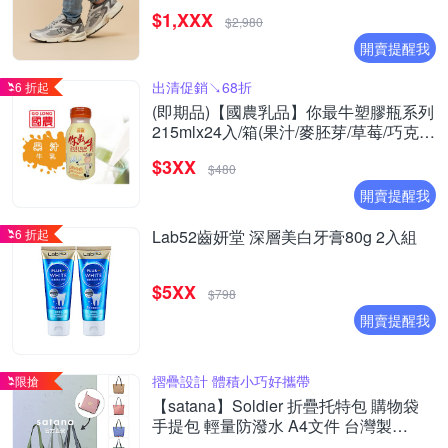
(ML725CK/ML725P/ML725CG/ML725CH
$1,XXX
(Y購/網路獨家)
$2,980
開賣提醒我
出清促銷↘68折
6 折起
(即期品)【國農乳品】你最牛塑膠瓶系列
215mlx24入/箱(果汁/麥胚芽/草莓/巧克力
)
$3XX
$480
開賣提醒我
6 折起
Lab52齒妍堂 深層美白牙膏80g 2入組
$5XX
$798
開賣提醒我
摺疊設計 體積小巧好攜帶
限搶
【satana】Soldier 折疊托特包 購物袋
手提包 輕量防潑水 A4文件 台灣製
SOS2855 - 多色