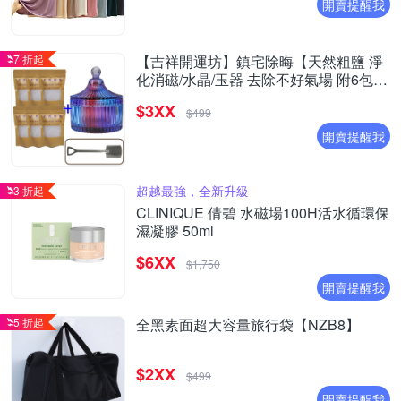
開賣提醒我
7 折起
【吉祥開運坊】鎮宅除晦【天然粗鹽 淨
化消磁/水晶/玉器 去除不好氣場 附6包海
鹽 消磁碗 湯匙】
$3XX
$499
開賣提醒我
超越最強，全新升級
3 折起
CLINIQUE 倩碧 水磁場100H活水循環保
濕凝膠 50ml
$6XX
$1,750
開賣提醒我
5 折起
全黑素面超大容量旅行袋【NZB8】
$2XX
$499
開賣提醒我