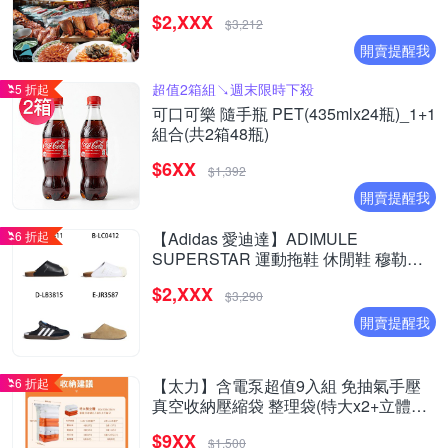
$2,XXX
$3,212
開賣提醒我
超值2箱組↘︎週末限時下殺
5 折起
可口可樂 隨手瓶 PET(435mlx24瓶)_1+1
組合(共2箱48瓶)
$6XX
$1,392
開賣提醒我
6 折起
【Adidas 愛迪達】ADIMULE
SUPERSTAR 運動拖鞋 休閒鞋 穆勒拖
鞋 運動鞋 男女 A-LC0411 B-LC0412 精
$2,XXX
選四款
$3,290
開賣提醒我
6 折起
【太力】含電泵超值9入組 免抽氣手壓
真空收納壓縮袋 整理袋(特大x2+立體中
x6+電泵x1 棉被換季收納)
$9XX
$1,500