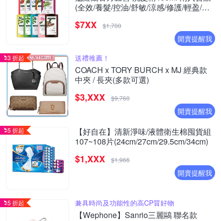
(全效/養髮/控油/舒敏/涼感/修護/輕盈/護
色/保濕) (正常/效期品任選)
$7XX
$1,700
開賣提醒我
送禮推薦！
3 折起
COACH x TORY BURCH x MJ 經典款
中夾 / 長夾(多款可選)
$3,XXX
$9,760
開賣提醒我
5 折起
【好自在】清新淨味/液體衛生棉囤貨組
107~108片(24cm/27cm/29.5cm/34cm)
$1,XXX
$1,966
開賣提醒我
兼具時尚及功能性的高CP質好物
5 折起
【Wephone】Sanrio三麗鷗 聯名款