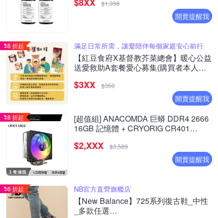
$8XX
$1,398
開賣提醒我
滿足日常所需，讓愛陪伴每個家庭安心前行
8 折起
【紅豆食府X基督教芥菜總會】暖心公益
送愛救助A套餐愛心募集(購買者本人不
會收到商品)
$3XX
$350
開賣提醒我
8 折起
[超值組] ANACOMDA 巨蟒 DDR4 2666
16GB 記憶體 + CRYORIG CR401
ARGB 散熱器
$2,XXX
$3,589
開賣提醒我
NB官方直營旗艦店
6 折起
【New Balance】725系列復古鞋_中性
_多款任選