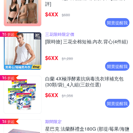
評]
$4XX
$680
開賣提醒我
三花限時限定價
5 折起
[限時搶] 三花全棉短袖.內衣.背心(4件組)
$6XX
$1,280
開賣提醒我
5 折起
白蘭 4X極淨酵素抗病毒洗衣球補充包
(30顆/袋)_4入組(三款任選)
$6XX
$1,356
開賣提醒我
期間限定
8 折起
星巴克 法蘭酥禮盒180G (那堤/莓果/海鹽