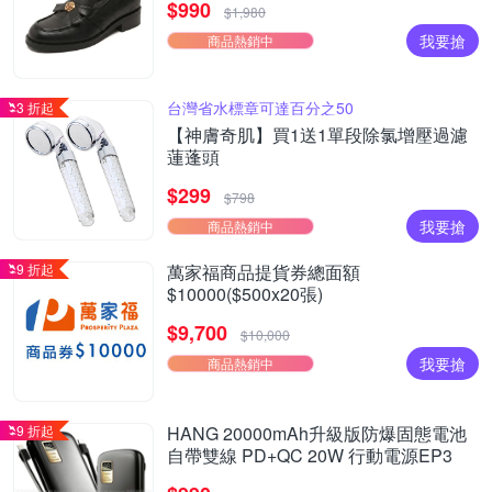
$990
$1,980
我要搶
商品熱銷中
台灣省水標章可達百分之50
3 折起
【神膚奇肌】買1送1單段除氯增壓過濾
蓮蓬頭
$299
$798
我要搶
商品熱銷中
9 折起
萬家福商品提貨券總面額
$10000($500x20張)
$9,700
$10,000
我要搶
商品熱銷中
9 折起
HANG 20000mAh升級版防爆固態電池
自帶雙線 PD+QC 20W 行動電源EP3