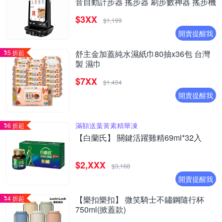
音自動計步器 搖步器 刷步數神器 搖步機
$3XX
$1,199
開賣提醒我
5 折起
舒主金加蓋純水濕紙巾80抽x36包 台灣
製 濕巾
$7XX
$1,404
開賣提醒我
滿額送葉黃素精華凍
6 折起
【白蘭氏】 關鍵活躍雞精69ml*32入
$2,XXX
$3,168
開賣提醒我
4 折起
【樂扣樂扣】 微笑騎士不鏽鋼隨行杯
750ml(掀蓋款)