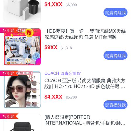
$4,XXX
$6,990
開賣提醒我
7 折起
【DB夢寢】買一送一 雙面涼感絲X天絲
涼感涼被/天絲床包 任選 MIT台灣製
$9XX
$1,318
開賣提醒我
COACH 原廠公司貨
7 折起
COACH 亞洲版 時尚太陽眼鏡 典雅大方
設計 HC7170 HC7174D 多色款任選 公
司貨(加贈掛式眼鏡袋)
$4,XXX
$5,700
開賣提醒我
8 折起
[情人節限定]PORTER
INTERNATIONAL - 斜背包/手提包/腰包/
長夾 (多款任選) - 原價$3650