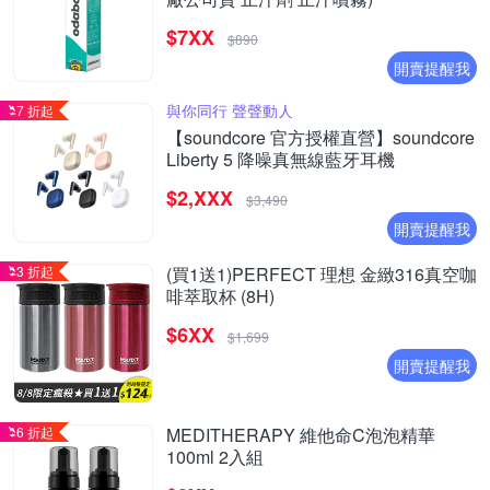
$7XX
$890
開賣提醒我
與你同行 聲聲動人
7 折起
【soundcore 官方授權直營】soundcore
Liberty 5 降噪真無線藍牙耳機
$2,XXX
$3,490
開賣提醒我
3 折起
(買1送1)PERFECT 理想 金緻316真空咖
啡萃取杯 (8H)
$6XX
$1,699
開賣提醒我
6 折起
MEDITHERAPY 維他命C泡泡精華
100ml 2入組