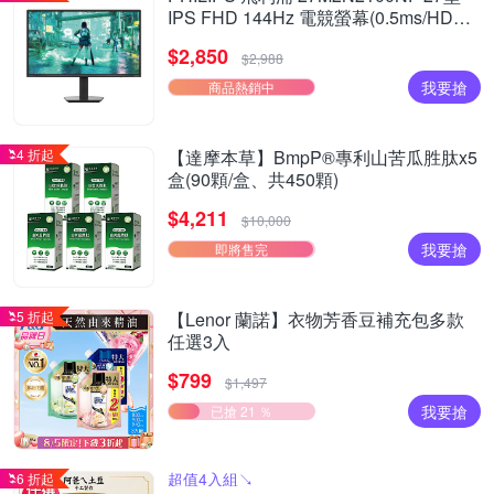
IPS FHD 144Hz 電競螢幕(0.5ms/HDMI/
抗藍光/零閃屏)
$2,850
$2,988
我要搶
商品熱銷中
4 折起
【達摩本草】BmpP®專利山苦瓜胜肽x5
盒(90顆/盒、共450顆)
$4,211
$10,000
我要搶
即將售完
5 折起
【Lenor 蘭諾】衣物芳香豆補充包多款
任選3入
$799
$1,497
我要搶
已搶 21 ％
超值4入組↘︎
6 折起