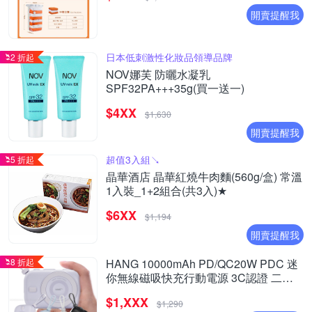
開賣提醒我
日本低刺激性化妝品領導品牌
2 折起
NOV娜芙 防曬水凝乳
SPF32PA+++35g(買一送一)
$4XX
$1,630
開賣提醒我
超值3入組↘︎
5 折起
晶華酒店 晶華紅燒牛肉麵(560g/盒) 常溫
1入裝_1+2組合(共3入)★
$6XX
$1,194
開賣提醒我
8 折起
HANG 10000mAh PD/QC20W PDC 迷
你無線磁吸快充行動電源 3C認證 二維
碼可上飛機
$1,XXX
$1,290