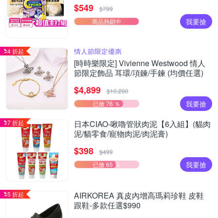
痕褲18片、安睡褲24片)
$549
$799
我要搶
商品熱銷中
情人節限定優惠
4 折起
[時時樂限定] Vivienne Westwood 情人
節限定飾品 耳環/項鍊/手鍊 (均價任選)
$4,899
$10,280
我要搶
已搶 76 ％
7 折起
日本CIAO-啾嚕管狀肉泥【6入組】(貓肉
泥/貓零食/寵物肉泥/肉泥膏)
$398
$499
我要搶
已搶 65 ％
5 折起
AIRKOREA 真皮內增高瑪莉珍鞋 皮鞋
跟鞋-多款任選$990