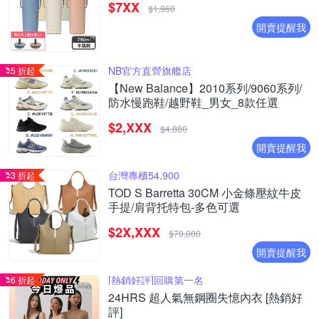
$7XX
$1,960
開賣提醒我
NB官方直營旗艦店
5 折起
【New Balance】2010系列/9060系列/
防水慢跑鞋/越野鞋_男女_8款任選
$2,XXX
$4,880
開賣提醒我
台灣專櫃54,900
3 折起
TOD S Barretta 30CM 小金條壓紋牛皮
手提/肩背托特包-多色可選
$2X,XXX
$70,000
開賣提醒我
[熱銷好評]回購第一名
6 折起
24HRS 超人氣無鋼圈失憶內衣 [熱銷好
評]