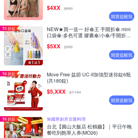
$4XX
$680
開賣提醒我
5 折起
NEW★買一送一 好傘王 手開折傘 mini
口袋傘-多色可選 膠囊傘/小傘/手開折傘/
黑膠布/摺疊傘/小雨傘/輕量傘/折疊傘/迷
$5XX
你傘/防曬
$998
開賣提醒我
8 折起
Move Free 益節 UC-II加強型迷你錠6瓶
(共180錠)
$5,XXX
$7,194
開賣提醒我
無國界創意百匯料理
8 折起
台北【圓山大飯店 松鶴廳】｜平日午晚
餐吃到飽單人券(MO26)