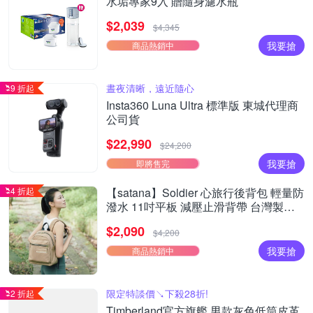
水垢專家9入 贈隨身濾水瓶
$2,039
$4,345
我要搶
商品熱銷中
晝夜清晰，遠近隨心
9 折起
Insta360 Luna Ultra 標準版 東城代理商
公司貨
$22,990
$24,200
我要搶
即將售完
4 折起
【satana】Soldier 心旅行後背包 輕量防
潑水 11吋平板 減壓止滑背帶 台灣製
SOS2595 - 摩卡慕斯
$2,090
$4,200
我要搶
商品熱銷中
限定特談價↘下殺28折!
2 折起
Timberland官方旗艦 男款灰色低筒皮革