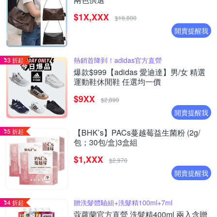
$1X,XXX
$16,800
開賣提醒我
熱銷首降到！adidas官方直營
3 折起
爆款$999【adidas 愛迪達】男/女 精選
運動鞋休閒鞋 任選均一價
$9XX
$2,890
開賣提醒我
5 折起
【BHK’s】PACs蔓越莓益生菌粉 (2g/
包；30包/盒)3盒組
$1,XXX
$2,970
開賣提醒我
贈洗髮體驗組+洗髮精100ml+7ml
4 折起
蔻蘿蘭官方直營 洗髮精400ml 兩入含贈