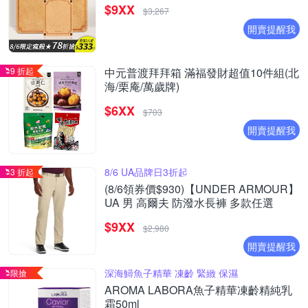
$9XX
$3,267
開賣提醒我
9 折起
中元普渡拜拜箱 滿福發財超值10件組(北
海/栗庵/萬歲牌)
$6XX
$703
開賣提醒我
8/6 UA品牌日3折起
3 折起
(8/6領券價$930)【UNDER ARMOUR】
UA 男 高爾夫 防潑水長褲 多款任選
$9XX
$2,980
開賣提醒我
深海鱘魚子精華 凍齡 緊緻 保濕
限搶
AROMA LABORA魚子精華凍齡精純乳
霜50ml