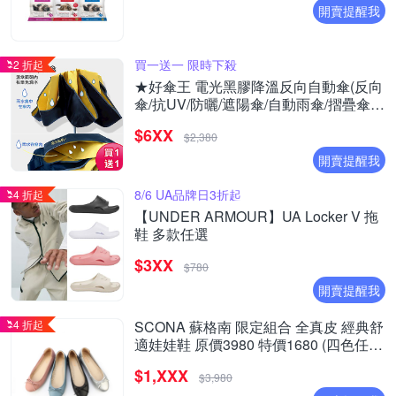
開賣提醒我
買一送一 限時下殺
2 折起
★好傘王 電光黑膠降溫反向自動傘(反向
傘/抗UV/防曬/遮陽傘/自動雨傘/摺疊傘降
溫)(買1送1)
$6XX
$2,380
開賣提醒我
8/6 UA品牌日3折起
4 折起
【UNDER ARMOUR】UA Locker V 拖
鞋 多款任選
$3XX
$780
開賣提醒我
4 折起
SCONA 蘇格南 限定組合 全真皮 經典舒
適娃娃鞋 原價3980 特價1680 (四色任
選)
$1,XXX
$3,980