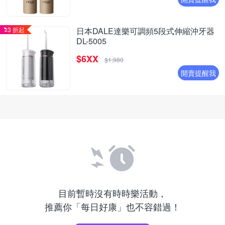
3 折起
日本DALE達樂可調頻5段式伸縮沖牙器
DL-5005
$6XX
$1,980
開賣提醒我
目前暫時沒有時時樂活動，
推薦你「每日好康」也不容錯過！