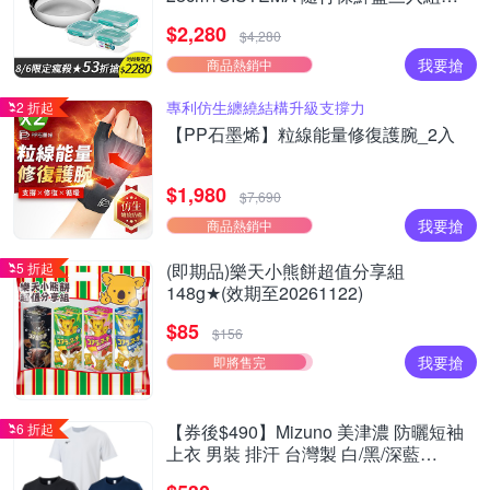
(1L+1.15L+2.2L)
$2,280
$4,280
我要搶
商品熱銷中
專利仿生纏繞結構升級支撐力
2 折起
【PP石墨烯】粒線能量修復護腕_2入
$1,980
$7,690
我要搶
商品熱銷中
5 折起
(即期品)樂天小熊餅超值分享組
148g★(效期至20261122)
$85
$156
我要搶
即將售完
6 折起
【券後$490】Mizuno 美津濃 防曬短袖
上衣 男裝 排汗 台灣製 白/黑/深藍
32TAYA0301/32TAYA0309/32TAYA0314