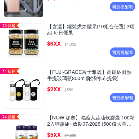
開賣提醒我
5 折起
【含運】罐裝烘焙腰果(10組合任選) 2罐
組 每日優果
$6XX
$1,332
開賣提醒我
4 折起
【FUJI-GRACE富士雅麗】高硼矽耐熱
手提玻璃瓶800ml(附潛水布提袋)
$2XX
$559
開賣提醒我
4 折起
【NOW 娜奧】濃縮大蒜油軟膠囊 100顆
2入特惠組~效期07/2028 (500倍大蒜精
華濃縮/增強體力)~1790
$5XX
$1,398