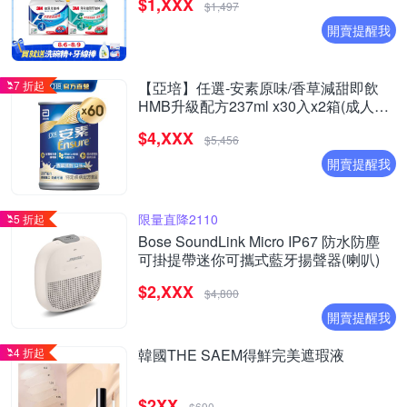
$1,XXX
$1,497
開賣提醒我
7 折起
【亞培】任選-安素原味/香草減甜即飲
HMB升級配方237ml x30入x2箱(成人營
養品、補充體力、三重優蛋白)
$4,XXX
$5,456
開賣提醒我
限量直降2110
5 折起
Bose SoundLink Micro IP67 防水防塵
可掛提帶迷你可攜式藍牙揚聲器(喇叭)
$2,XXX
$4,800
開賣提醒我
4 折起
韓國THE SAEM得鮮完美遮瑕液
$2XX
$690