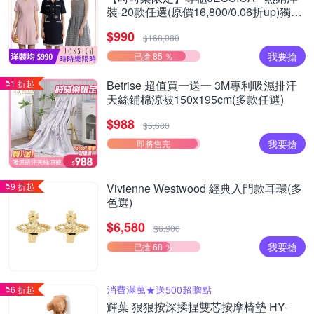
裝-20款任選(原價16,800/0.06折up)獨家
限時下殺※出清品不含腰帶配件
$990
$168,080
我要搶
已搶 85 ％
1 折起
Betrise 超值買一送一 3M專利吸濕排汗
天絲鋪棉涼被150x195cm(多款任選)
$988
$5,680
我要搶
即將售完
9 折起
Vivienne Westwood 經典入門款耳環(多
色選)
$6,580
$6,900
我要搶
已搶 68 ％
消費滿萬★送500超贈點
6 折起
輝葉 狠狠按深揉捏雙芯按摩椅墊 HY-