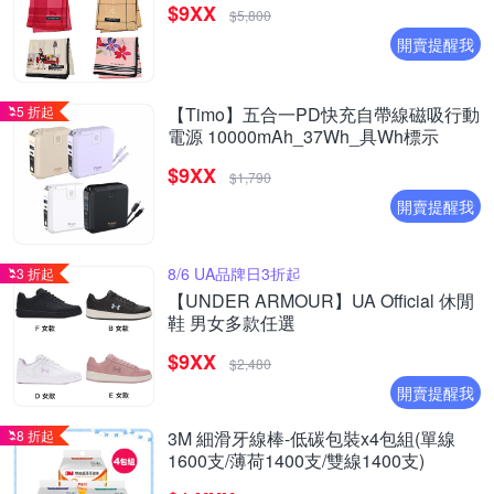
$9XX
$5,800
開賣提醒我
5 折起
【Timo】五合一PD快充自帶線磁吸行動
電源 10000mAh_37Wh_具Wh標示
$9XX
$1,790
開賣提醒我
8/6 UA品牌日3折起
3 折起
【UNDER ARMOUR】UA Official 休閒
鞋 男女多款任選
$9XX
$2,480
開賣提醒我
8 折起
3M 細滑牙線棒-低碳包裝x4包組(單線
1600支/薄荷1400支/雙線1400支)