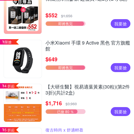
$552
$1,656
我要搶
即將售完
限搶
小米Xiaomi 手環 9 Active 黑色 官方旗艦
館
$649
我要搶
即將售完
4 折起
【大研生醫】視易適葉黃素(30粒)(第2件
3折)(共計2盒)
$1,716
$3,960
我要搶
已搶 80 ％
復古時尚 x 舒適輕盈
5 折起