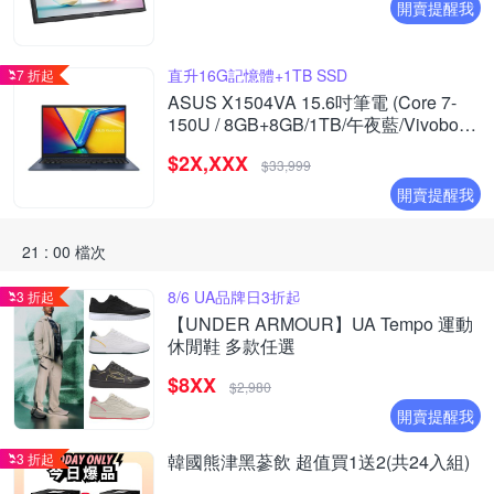
開賣提醒我
直升16G記憶體+1TB SSD
7 折起
ASUS X1504VA 15.6吋筆電 (Core 7-
150U / 8GB+8GB/1TB/午夜藍/Vivobook
15)
$2X,XXX
$33,999
開賣提醒我
21 : 00 檔次
8/6 UA品牌日3折起
3 折起
【UNDER ARMOUR】UA Tempo 運動
休閒鞋 多款任選
$8XX
$2,980
開賣提醒我
3 折起
韓國熊津黑蔘飲 超值買1送2(共24入組)