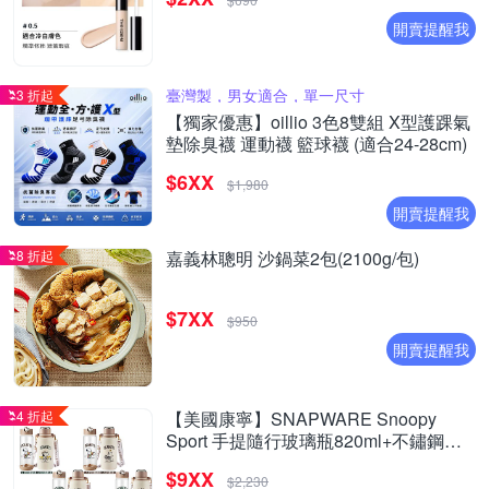
開賣提醒我
臺灣製，男女適合，單一尺寸
3 折起
【獨家優惠】oillio 3色8雙組 X型護踝氣
墊除臭襪 運動襪 籃球襪 (適合24-28cm)
$6XX
$1,980
開賣提醒我
8 折起
嘉義林聰明 沙鍋菜2包(2100g/包)
$7XX
$950
開賣提醒我
4 折起
【美國康寧】SNAPWARE Snoopy
Sport 手提隨行玻璃瓶820ml+不鏽鋼保
冰保溫瓶1250ml(款式任選)
$9XX
$2,230