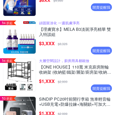
$8XX
$4,980
開賣提醒我
頑固斑淡化 一週肌膚淨亮
4 折起
【理膚寶水】MELA B3淡斑淨亮精華 雙
入特談組
$3,XXX
$8,326
開賣提醒我
大層空間設計，廚房用具都能放
4 折起
【ONE HOUSE】110寬 米克廚房附輪
收納架 (收納籃/鐵架/層架/廚房架/收納
櫃/電器櫃/收納推車)
$1,XXX
$2,900
開賣提醒我
3 折起
SINDIP PC20吋前開行李箱 煞車輕音輪
+USB充電+防爆拉鍊+海關鎖+可加大
20/24/28吋行李箱
$1,XXX
$2,999