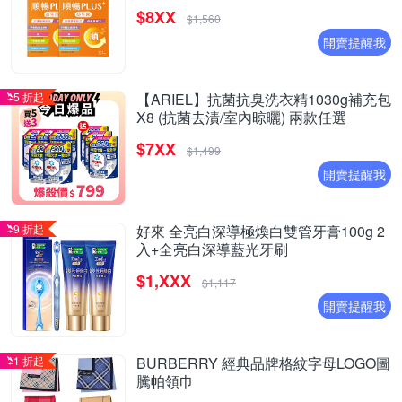
$8XX
$1,560
開賣提醒我
5 折起
【ARIEL】抗菌抗臭洗衣精1030g補充包
X8 (抗菌去漬/室內晾曬) 兩款任選
$7XX
$1,499
開賣提醒我
9 折起
好來 全亮白深導極煥白雙管牙膏100g 2
入+全亮白深導藍光牙刷
$1,XXX
$1,117
開賣提醒我
1 折起
BURBERRY 經典品牌格紋字母LOGO圖
騰帕領巾