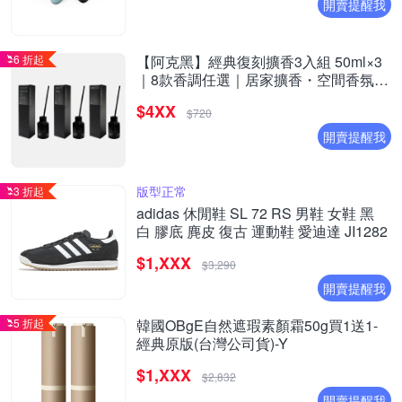
開賣提醒我
6 折起
【阿克黑】經典復刻擴香3入組 50ml×3
｜8款香調任選｜居家擴香・空間香氛・
台灣製
$4XX
$720
開賣提醒我
版型正常
3 折起
adidas 休閒鞋 SL 72 RS 男鞋 女鞋 黑
白 膠底 麂皮 復古 運動鞋 愛迪達 JI1282
$1,XXX
$3,290
開賣提醒我
5 折起
韓國OBgE自然遮瑕素顏霜50g買1送1-
經典原版(台灣公司貨)-Y
$1,XXX
$2,832
開賣提醒我