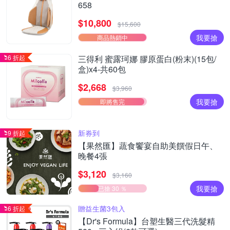
658
$10,800
$15,600
我要搶
商品熱銷中
6 折起
三得利 蜜露珂娜 膠原蛋白(粉末)(15包/
盒)x4-共60包
$2,668
$3,960
我要搶
即將售完
新券到
9 折起
【果然匯】蔬食饗宴自助美饌假日午、
晚餐4張
$3,120
$3,160
我要搶
已搶 30 ％
贈益生菌3包入
6 折起
【Dr's Formula】台塑生醫三代洗髮精