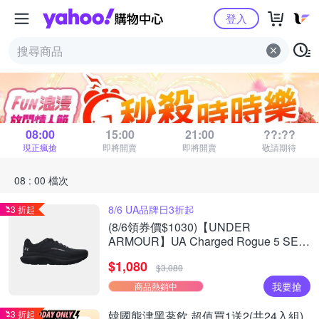
Yahoo購物中心
登入
秒殺時時樂
距 08 : 00 場結束
08:00
15:00
21:00
??:??
現正瘋搶
即將開賣
即將開賣
敬請期待
08 : 00 檔次
8/6 UA品牌日3折起
3 折起
(8/6領券價$1030)【UNDER
ARMOUR】UA Charged Rogue 5 SE
慢跑鞋 男女款 多款任選
$1,080
$3,080
我要搶
商品熱銷中
3 折起
韓國熊津黑蔘飲 超值買1送2(共24入組)