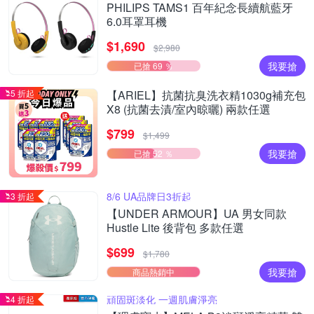
PHILIPS TAMS1 百年紀念長續航藍牙
6.0耳罩耳機
$1,690
$2,980
我要搶
已搶 69 ％
5 折起
【ARIEL】抗菌抗臭洗衣精1030g補充包
X8 (抗菌去漬/室內晾曬) 兩款任選
$799
$1,499
我要搶
已搶 52 ％
8/6 UA品牌日3折起
3 折起
【UNDER ARMOUR】UA 男女同款
Hustle Lite 後背包 多款任選
$699
$1,780
我要搶
商品熱銷中
頑固斑淡化 一週肌膚淨亮
4 折起