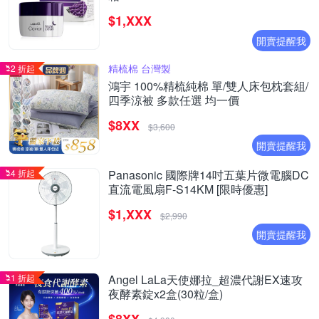
$1,XXX
開賣提醒我
精梳棉 台灣製
2 折起
鴻宇 100%精梳純棉 單/雙人床包枕套組/
四季涼被 多款任選 均一價
$8XX
$3,600
開賣提醒我
4 折起
Panasonic 國際牌14吋五葉片微電腦DC
直流電風扇F-S14KM [限時優惠]
$1,XXX
$2,990
開賣提醒我
1 折起
Angel LaLa天使娜拉_超濃代謝EX速攻
夜酵素錠x2盒(30粒/盒)