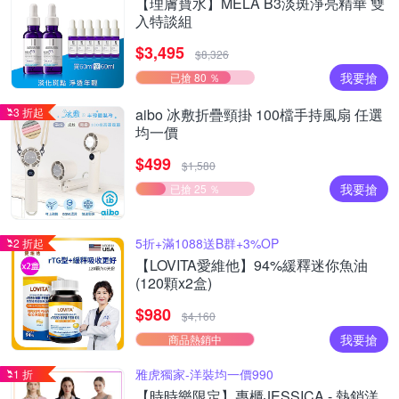
【理膚寶水】MELA B3淡斑淨亮精華 雙
入特談組
$3,495
$8,326
我要搶
已搶 80 ％
3 折起
aibo 冰敷折疊頸掛 100檔手持風扇 任選
均一價
$499
$1,580
我要搶
已搶 25 ％
5折+滿1088送B群+3%OP
2 折起
【LOVITA愛維他】94%緩釋迷你魚油
(120顆x2盒)
$980
$4,160
我要搶
商品熱銷中
雅虎獨家-洋裝均一價990
1 折
【時時樂限定】專櫃JESSICA - 熱銷洋