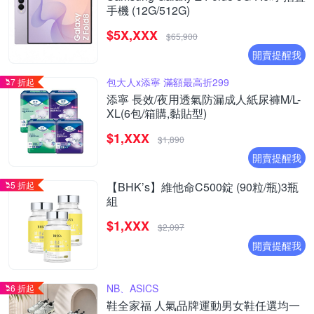
手機 (12G/512G)
$5X,XXX
$65,900
開賣提醒我
包大人x添寧 滿額最高折299
7 折起
添寧 長效/夜用透氣防漏成人紙尿褲M/L-
XL(6包/箱購,黏貼型)
$1,XXX
$1,890
開賣提醒我
5 折起
【BHK’s】維他命C500錠 (90粒/瓶)3瓶
組
$1,XXX
$2,097
開賣提醒我
NB、ASICS
6 折起
鞋全家福 人氣品牌運動男女鞋任選均一