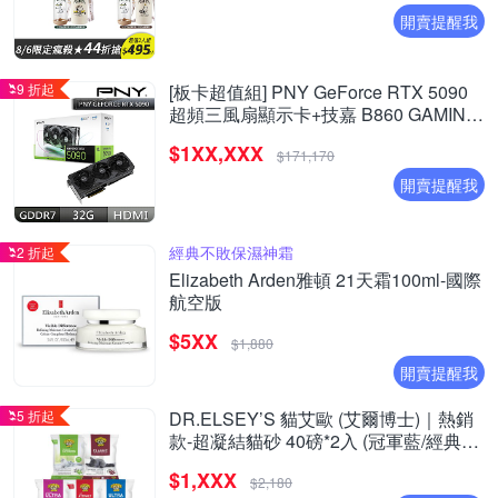
開賣提醒我
9 折起
[板卡超值組] PNY GeForce RTX 5090
超頻三風扇顯示卡+技嘉 B860 GAMING
X WIFI 6E Intel 主機板*3
$1XX,XXX
$171,170
開賣提醒我
經典不敗保濕神霜
2 折起
Elizabeth Arden雅頓 21天霜100ml-國際
航空版
$5XX
$1,880
開賣提醒我
5 折起
DR.ELSEY’S 貓艾歐 (艾爾博士)｜熱銷
款-超凝結貓砂 40磅*2入 (冠軍藍/經典紅/
舒壓綠/紫薰桃/無痕紫) 除臭貓砂 礦砂 貓
$1,XXX
砂
$2,180