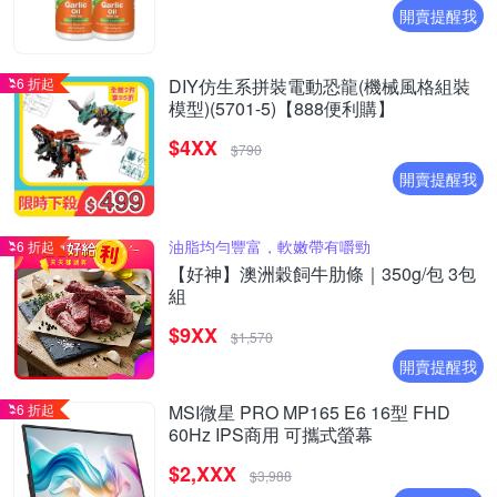
開賣提醒我
6 折起
DIY仿生系拼裝電動恐龍(機械風格組裝
模型)(5701-5)【888便利購】
$4XX
$790
開賣提醒我
油脂均勻豐富，軟嫩帶有嚼勁
6 折起
【好神】澳洲穀飼牛肋條｜350g/包 3包
組
$9XX
$1,570
開賣提醒我
6 折起
MSI微星 PRO MP165 E6 16型 FHD
60Hz IPS商用 可攜式螢幕
$2,XXX
$3,988