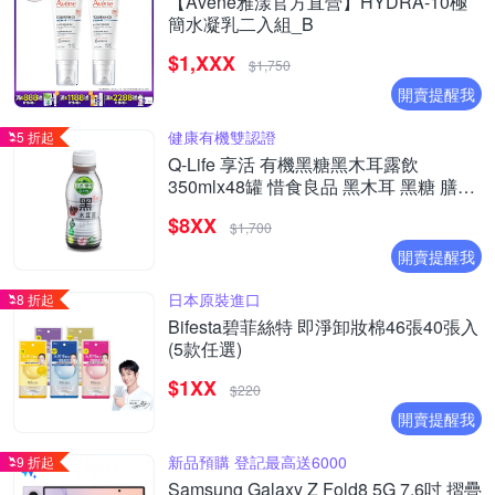
【Avene雅漾官方直營】HYDRA-10極
簡水凝乳二入組_B
$1,XXX
$1,750
開賣提醒我
健康有機雙認證
5 折起
Q-Life 享活 有機黑糖黑木耳露飲
350mlx48罐 惜食良品 黑木耳 黑糖 膳食
纖維 純素 無添加
$8XX
$1,700
開賣提醒我
日本原裝進口
8 折起
Bifesta碧菲絲特 即淨卸妝棉46張40張入
(5款任選)
$1XX
$220
開賣提醒我
新品預購 登記最高送6000
9 折起
Samsung Galaxy Z Fold8 5G 7.6吋 摺疊