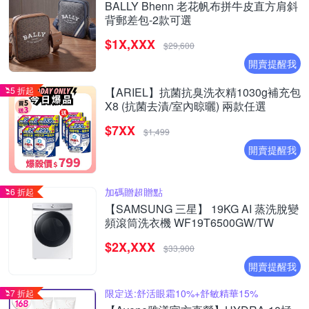
BALLY Bhenn 老花帆布拼牛皮直方肩斜
背郵差包-2款可選
$1X,XXX
$29,600
開賣提醒我
5 折起
【ARIEL】抗菌抗臭洗衣精1030g補充包
X8 (抗菌去漬/室內晾曬) 兩款任選
$7XX
$1,499
開賣提醒我
加碼贈超贈點
6 折起
【SAMSUNG 三星】 19KG AI 蒸洗脫變
頻滾筒洗衣機 WF19T6500GW/TW
$2X,XXX
$33,900
開賣提醒我
限定送:舒活眼霜10%+舒敏精華15%
7 折起