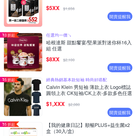
$5XX
$1,656
開賣提醒我
任選均一價↘︎
3 折起
哈根達斯 甜點饗宴/堅果派對迷你杯16入
組 任選
$8XX
$2,100
開賣提醒我
經典熱銷基本款短袖 時尚好搭配
5 折起
Calvin Klein 男短袖 薄款上衣 Logo標誌
圓領上衣 CK短袖/CK上衣-多款多色任選
$1,XXX
$2,080
開賣提醒我
5 折起
【我的健康日記】順暢PLUS+益生菌x2
盒（30入/盒)