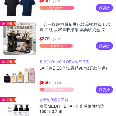
$530
$780
我要搶
商品熱銷中
4 折起
二合一旋轉抽屜多層化妝品收納盒 化妝
刷 口紅 大容量收納架 桌面收納盒 文具
收納
$379
$759
我要搶
即將售完
香奈兒/Dior/CHLOE大牌平替香
3 折起
LA RIVE EDP 淡香精90ml(五款任選)
$650
$1,680
我要搶
已搶 14 ％
台灣總代理公司貨
6 折起
韓國MEDITHERAPY 光感修護精華
150ml 3入組