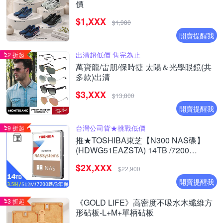
價
$1,XXX
$1,980
開賣提醒我
出清超低價 售完為止
2 折起
萬寶龍/雷朋/保時捷 太陽＆光學眼鏡(共
多款)出清
$3,XXX
$13,800
開賣提醒我
台灣公司貨★挑戰低價
9 折起
推★TOSHIBA東芝【N300 NAS碟】
(HDWG51EAZSTA) 14TB /7200
轉/512MB/3.5吋/3Y NAS硬碟
$2X,XXX
$22,900
開賣提醒我
3 折起
《GOLD LIFE》高密度不吸水木纖維方
形砧板-L+M+單柄砧板