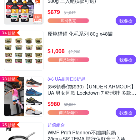
580g 三入組(6款可選)
$679
$1,047
我要搶
即將售完
4 折起
原燒貓罐 化毛系列 80g x48罐
$1,008
$2,200
我要搶
商品熱銷中
8/6 UA品牌日3折起
3 折起
(8/6領券價$930)【UNDER ARMOUR】
UA 男女同款 Lockdown 7 籃球鞋 多款任
選
$980
$2,980
我要搶
商品熱銷中
超值組合
5 折起
WMF Profi Pfannen不鏽鋼煎鍋
28cm+SISTEMA 隨行保鮮盒三入組