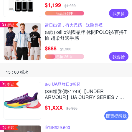
$1,199
$1,980
我要搶
商品熱銷中
當日出貨，有大尺碼，送除臭襪
1 折起
(8款) oillio法國品牌 休閒POLO衫/百搭T
恤 超柔舒適手感
$888
$5,380
我要搶
已搶 26 ％
15 : 00 檔次
8/6 UA品牌日3折起
3 折起
(8/6領券價$1749)【UNDER
ARMOUR】UA CURRY SERIES 7 籃
球鞋 多款任選
$1,XXX
$5,980
開賣提醒我
官網價29,600
5 折起