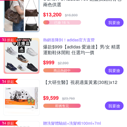
兩色供選
$13,200
$16,800
我要搶
已搶 16 ％
熱銷首降到！adidas官方直營
3 折起
爆款$999【adidas 愛迪達】男/女 精選
運動鞋休閒鞋 任選均一價
$999
$2,890
我要搶
商品熱銷中
4 折起
【大研生醫】視易適葉黃素(30粒)x12
$9,599
$23,760
我要搶
即將售完
贈洗髮體驗組+洗髮精100ml+7ml
4 折起