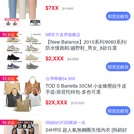
$7XX
$1,960
開賣提醒我
NB官方直營旗艦店
5 折起
【New Balance】2010系列/9060系列/
防水慢跑鞋/越野鞋_男女_8款任選
$2,XXX
$4,880
開賣提醒我
台灣專櫃54,900
3 折起
TOD S Barretta 30CM 小金條壓紋牛皮
手提/肩背托特包-多色可選
$2X,XXX
$70,000
開賣提醒我
[熱銷好評]回購第一名
6 折起
24HRS 超人氣無鋼圈失憶內衣 [熱銷好