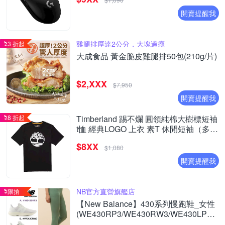
開賣提醒我
雞腿排厚達2公分，大塊過癮
3 折起
大成食品 黃金脆皮雞腿排50包(210g/片)
$2,XXX
$7,950
開賣提醒我
8 折起
Timberland 踢不爛 圓領純棉大樹標短袖
t恤 經典LOGO 上衣 素T 休閒短袖（多色
選）
$8XX
$1,080
開賣提醒我
NB官方直營旗艦店
限搶
【New Balance】430系列慢跑鞋_女性
(WE430RP3/WE430RW3/WE430LP4/WE
(網路獨家款)