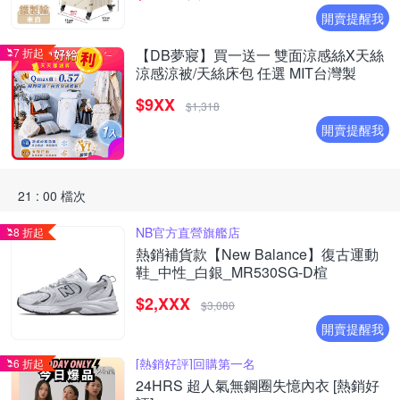
開賣提醒我
7 折起
【DB夢寢】買一送一 雙面涼感絲X天絲
涼感涼被/天絲床包 任選 MIT台灣製
$9XX
$1,318
開賣提醒我
21 : 00 檔次
NB官方直營旗艦店
8 折起
熱銷補貨款【New Balance】復古運動
鞋_中性_白銀_MR530SG-D楦
$2,XXX
$3,080
開賣提醒我
[熱銷好評]回購第一名
6 折起
24HRS 超人氣無鋼圈失憶內衣 [熱銷好