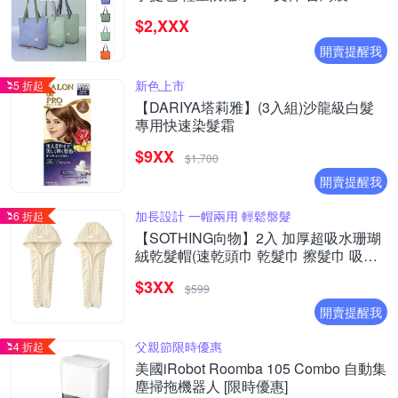
SOS2855 - 多色
$2,XXX
開賣提醒我
新色上市
5 折起
【DARIYA塔莉雅】(3入組)沙龍級白髮
專用快速染髮霜
$9XX
$1,700
開賣提醒我
加長設計 一帽兩用 輕鬆盤髮
6 折起
【SOTHING向物】2入 加厚超吸水珊瑚
絨乾髮帽(速乾頭巾 乾髮巾 擦髮巾 吸水
毛巾 包頭巾 毛巾 擦頭巾)
$3XX
$599
開賣提醒我
父親節限時優惠
4 折起
美國iRobot Roomba 105 Combo 自動集
塵掃拖機器人 [限時優惠]