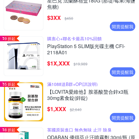
星巴克 法蘭酥禮盒180G (那堤/莓果/海鹽
焦糖)
$3XX
$450
開賣提醒我
購衷心+聯名卡最高10%回饋
9 折起
PlayStation 5 SLIM版光碟主機 CFI-
2118A01
$1X,XXX
$19,989
開賣提醒我
滿1088送B群+OP(詳說明)
5 折起
【LOVITA愛維他】胺基酸螯合鋅x3瓶
30mg素食錠(鋅錠)
$1,XXX
$2,640
開賣提醒我
英國原裝進口 無色無味 止汗 除臭
8 折起
ODABAN 優得芬止汗噴霧劑 30ml/瓶 (原