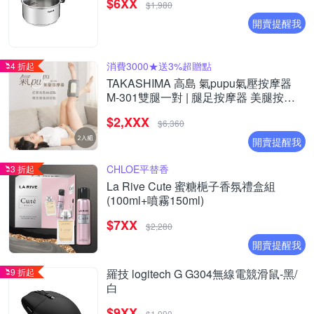
$6XX
$1,980
開賣提醒我
消費3000★送3%超贈點
4 折起
TAKASHIMA 高島 氣pupu氣壓按摩器
M-301雙腿一對 | 腿足按摩器 美腿按摩
器(腿部/氣壓/手部按摩)
$2,XXX
$6,360
開賣提醒我
CHLOE平替香
3 折起
La Rive Cute 蜜糖梔子香氛禮盒組
(100ml+噴霧150ml)
$7XX
$2,280
開賣提醒我
9 折起
羅技 logitech G G304無線電競滑鼠-黑/
白
$9XX
$1,090