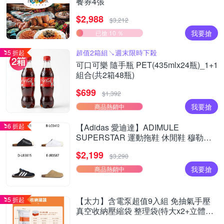
餐券4張
$2,988
$3,212
我要搶
已搶 10 ％
超值2箱組↘︎週末限時下殺
5 折起
可口可樂 隨手瓶 PET(435mlx24瓶)_1+1
組合(共2箱48瓶)
$699
$1,392
我要搶
商品熱銷中
6 折起
【Adidas 愛迪達】ADIMULE
SUPERSTAR 運動拖鞋 休閒鞋 穆勒拖
鞋 運動鞋 男女 A-LC0411 B-LC0412 精
$2,199
選四款
$3,290
我要搶
商品熱銷中
5 折起
【太力】含電泵超值9入組 免抽氣手壓
真空收納壓縮袋 整理袋(特大x2+立體中
x6+電泵x1 棉被換季收納)