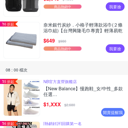
我要搶
商品熱銷中
6 折起
奈米銀竹炭紗．小格子輕薄款浴巾(２條
浴巾組)【台灣興隆毛巾專賣】輕薄易乾
$649
$980
我要搶
商品熱銷中
08 : 00 檔次
NB官方直營旗艦店
5 折起
【New Balance】慢跑鞋_女/中性_多款
任選
(W4139I6/W413LW3/M411626/M411LW3
$1,XXX
(網路獨家款)
$2,680
開賣提醒我
[熱銷好評]回購第一名
6 折起