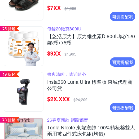
$7XX
$1,980
開賣提醒我
每錠20微克800IU
5 折起
【悠活原力】原力維生素D 800IU錠(120
錠/瓶) x5瓶
$9XX
$1,995
開賣提醒我
晝夜清晰，遠近隨心
9 折起
Insta360 Luna Ultra 標準版 東城代理商
公司貨
$2X,XXX
$24,200
開賣提醒我
26春夏新款 網路獨賣
3 折起
Tonia Nicole 東妮寢飾 100%精梳棉雙人
兩用被四件式床包組(均價)