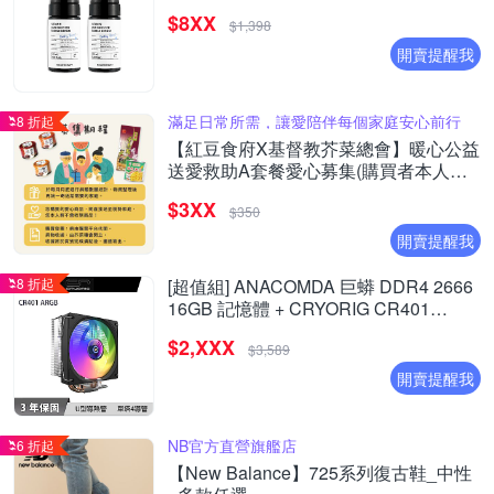
$8XX
$1,398
開賣提醒我
滿足日常所需，讓愛陪伴每個家庭安心前行
8 折起
【紅豆食府X基督教芥菜總會】暖心公益
送愛救助A套餐愛心募集(購買者本人不
會收到商品)
$3XX
$350
開賣提醒我
8 折起
[超值組] ANACOMDA 巨蟒 DDR4 2666
16GB 記憶體 + CRYORIG CR401
ARGB 散熱器
$2,XXX
$3,589
開賣提醒我
NB官方直營旗艦店
6 折起
【New Balance】725系列復古鞋_中性