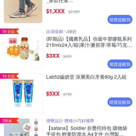
_多款任選
(ML725CK/ML725P/ML725CG/ML725CH
$1,XXX
(Y購/網路獨家)
$2,980
開賣提醒我
出清促銷↘68折
6 折起
(即期品)【國農乳品】你最牛塑膠瓶系列
215mlx24入/箱(果汁/麥胚芽/草莓/巧克力
)
$3XX
$480
開賣提醒我
6 折起
Lab52齒妍堂 深層美白牙膏80g 2入組
$5XX
$798
開賣提醒我
摺疊設計 體積小巧好攜帶
限搶
【satana】Soldier 折疊托特包 購物袋
手提包 輕量防潑水 A4文件 台灣製