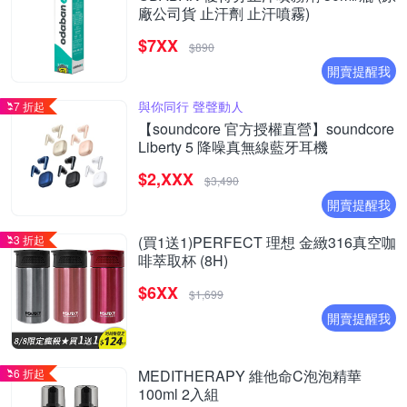
廠公司貨 止汗劑 止汗噴霧)
$7XX
$890
開賣提醒我
與你同行 聲聲動人
7 折起
【soundcore 官方授權直營】soundcore
Liberty 5 降噪真無線藍牙耳機
$2,XXX
$3,490
開賣提醒我
3 折起
(買1送1)PERFECT 理想 金緻316真空咖
啡萃取杯 (8H)
$6XX
$1,699
開賣提醒我
6 折起
MEDITHERAPY 維他命C泡泡精華
100ml 2入組