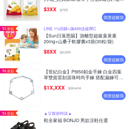
(效期:20260925)
$3XX
$720
開賣提醒我
LINE 1%回饋+滿499送緩釋C
3 折起
【Sun日落恩賜】游離型超級葉黃素
20mg+山桑子軟膠囊x3袋(30粒/袋)
$8XX
$2,550
開賣提醒我
6 折起
【世紀白金】Pt950鉑金手鍊 白金四葉
草雙面雷刻滾珠時尚手鍊 搭配扁鍊可調
整長度
$1X,XXX
$30,416
開賣提醒我
▲父親節特談▲
4 折起
鞋全家福 BONJO 男款涼鞋任選