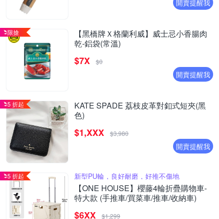
開賣提醒我
限搶
【黑橋牌Ｘ格蘭利威】威士忌小香腸肉
乾-鋁袋(常溫)
$7X
$0
開賣提醒我
5 折起
KATE SPADE 荔枝皮革對釦式短夾(黑
色)
$1,XXX
$3,980
開賣提醒我
新型PU輪，良好耐磨，好推不傷地
5 折起
【ONE HOUSE】櫻藤4輪折疊購物車-
特大款 (手推車/買菜車/推車/收納車)
$6XX
$1,299