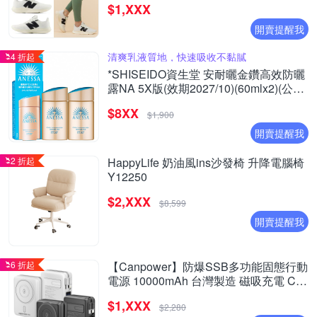
$1,XXX
開賣提醒我
清爽乳液質地，快速吸收不黏膩
4 折起
*SHISEIDO資生堂 安耐曬金鑽高效防曬
露NA 5X版(效期2027/10)(60mlx2)(公司
貨)
$8XX
$1,900
開賣提醒我
2 折起
HappyLife 奶油風ins沙發椅 升降電腦椅
Y12250
$2,XXX
$8,599
開賣提醒我
6 折起
【Canpower】防爆SSB多功能固態行動
電源 10000mAh 台灣製造 磁吸充電 CP-
05 自帶AC插頭 有wh、ccc標示
$1,XXX
$2,280