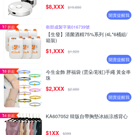
$8,XXX
$19,880
開賣提醒我
衛部成製字第016739號
7 折起
【生發】清菌酒精75%系列 (4L*6桶組/
箱裝)
$1,XXX
$1,920
開賣提醒我
8 折起
今生金飾 胖福袋 (雲朵/彩虹)手繩 黃金串
珠
$2,XXX
$2,980
開賣提醒我
4 折起
KA607052 韓版自帶胸墊冰絲涼感背心
$1XX
$399