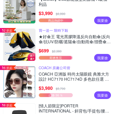
利品
$3,990
$6,990
我要搶
商品熱銷中
買一送一 限時下殺
2 折起
★好傘王 電光黑膠降溫反向自動傘(反向
傘/抗UV/防曬/遮陽傘/自動雨傘/摺疊傘降
溫)(買1送1)
$699
$2,380
我要搶
即將售完
COACH 原廠公司貨
6 折起
COACH 亞洲版 時尚太陽眼鏡 典雅大方
設計 HC7170 HC7174D 多色款任選 公
司貨(加贈掛式眼鏡袋)
$3,980
$5,700
我要搶
已搶 36 ％
8 折起
[情人節限定]PORTER
INTERNATIONAL - 斜背包/手提包/腰包/