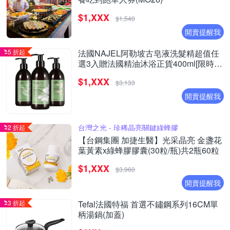
$1,XXX
$1,540
開賣提醒我
5 折起
法國NAJEL阿勒坡古皂液洗髮精超值任
選3入贈法國精油沐浴正貨400ml[限時限
定再氣墊木頭梳乙支]
$1,XXX
$3,133
開賣提醒我
台灣之光 - 珍稀晶亮關鍵綠蜂膠
2 折起
【台鋼集團 加捷生醫】光采晶亮 金盞花
葉黃素x綠蜂膠膠囊(30粒/瓶)共2瓶60粒
$1,XXX
$3,960
開賣提醒我
3 折起
Tefal法國特福 首選不鏽鋼系列16CM單
柄湯鍋(加蓋)