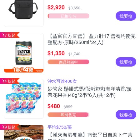
長夾 (多款任選) - 原價$3650
$2,920
$3,650
我要搶
已搶 3 ％
7 折起
【益富官方直營】 益力壯17 營養均衡完
整配方-原味(250ml*24入)
$1,350
$1,740
我要搶
商品熱銷中
沖水可達400次
4 折起
妙管家 懸掛式馬桶清潔球(海洋清香/熱
帶花果香)40g*2串*6入(共12串)
$480
$999
我要搶
即將售完
平均$750/張
9 折起
【漢來海港餐廳】南部平日自助下午茶