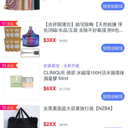
開賣提醒我
7 折起
【吉祥開運坊】鎮宅除晦【天然粗鹽 淨
化消磁/水晶/玉器 去除不好氣場 附6包海
鹽 消磁碗 湯匙】
$3XX
$499
開賣提醒我
超越最強，全新升級
3 折起
CLINIQUE 倩碧 水磁場100H活水循環保
濕凝膠 50ml
$6XX
$1,750
開賣提醒我
5 折起
全黑素面超大容量旅行袋【NZB8】
$2XX
$499