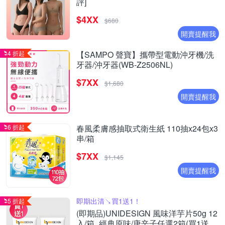
評]
$4XX
$680
開賣提醒我
4 折起
【SAMPO 聲寶】攜帶型電動沖牙機/洗
牙器/沖牙器(WB-Z2506NL)
$7XX
$1,680
開賣提醒我
6 折起
春風柔膚感抽取式衛生紙 110抽x24包x3
串/箱
$7XX
$1,145
開賣提醒我
即期出清↘︎買1送1！
5 折起
(即期品)UNIDESIGN 風味洋芋片50g 12
入/箱_經典原味/唐辛子任選2箱(買1送1)