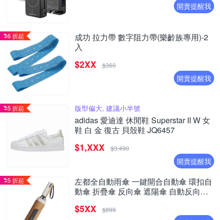
開賣提醒我
6 折起
成功 拉力帶 數字阻力帶(樂齡族專用)-2
入
$2XX
$360
開賣提醒我
版型偏大, 建議小半號
5 折起
adidas 愛迪達 休閒鞋 Superstar II W 女
鞋 白 金 復古 貝殼鞋 JQ6457
$1,XXX
$3,490
開賣提醒我
5 折起
左都全自動雨傘 一鍵開合自動傘 環扣自
動傘 折疊傘 反向傘 遮陽傘 自動反向傘
防風 八骨自動傘
$5XX
$899