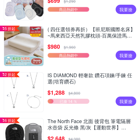
$699
$1,290
我要搶
商品熱銷中
5 折起
( 四任選領券再折）【班尼斯國際名床】
~馬來西亞天然乳膠枕頭-百萬保證馬來
製造- 超取限兩顆
$980
$1,960
我要搶
商品熱銷中
2 折起
IS DIAMOND 輕奢款 鑽石項鍊/手鍊 任
選(培育鑽石)
$1,288
$4,800
我要搶
已搶 14 ％
6 折起
The North Face 北面 後背包 筆電隔層
水壺袋 反光條 黑/灰【運動世界】
NF0A8EEVKY4/NF0A8EEVG1V
$2,648
$4,380