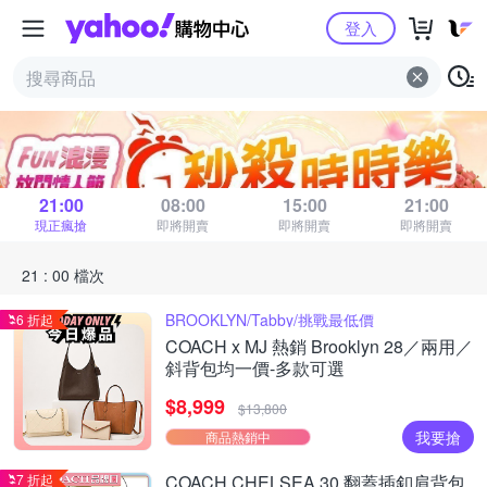
Yahoo購物中心
登入
秒殺時時樂
距 21 : 00 場結束
21:00
08:00
15:00
21:00
現正瘋搶
即將開賣
即將開賣
即將開賣
21 : 00 檔次
BROOKLYN/Tabby/挑戰最低價
6 折起
COACH x MJ 熱銷 Brooklyn 28／兩用／
斜背包均一價-多款可選
$8,999
$13,800
我要搶
商品熱銷中
7 折起
COACH CHELSEA 30 翻蓋插釦肩背包