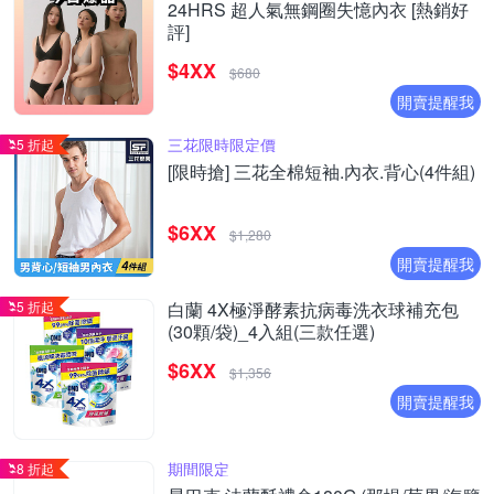
24HRS 超人氣無鋼圈失憶內衣 [熱銷好
評]
$4XX
$680
開賣提醒我
三花限時限定價
5 折起
[限時搶] 三花全棉短袖.內衣.背心(4件組)
$6XX
$1,280
開賣提醒我
5 折起
白蘭 4X極淨酵素抗病毒洗衣球補充包
(30顆/袋)_4入組(三款任選)
$6XX
$1,356
開賣提醒我
期間限定
8 折起