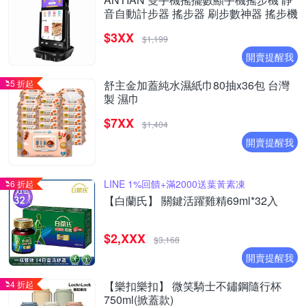
音自動計步器 搖步器 刷步數神器 搖步機
$3XX
$1,199
開賣提醒我
5 折起
舒主金加蓋純水濕紙巾80抽x36包 台灣
製 濕巾
$7XX
$1,404
開賣提醒我
LINE 1%回饋+滿2000送葉黃素凍
6 折起
【白蘭氏】 關鍵活躍雞精69ml*32入
$2,XXX
$3,168
開賣提醒我
4 折起
【樂扣樂扣】 微笑騎士不鏽鋼隨行杯
750ml(掀蓋款)