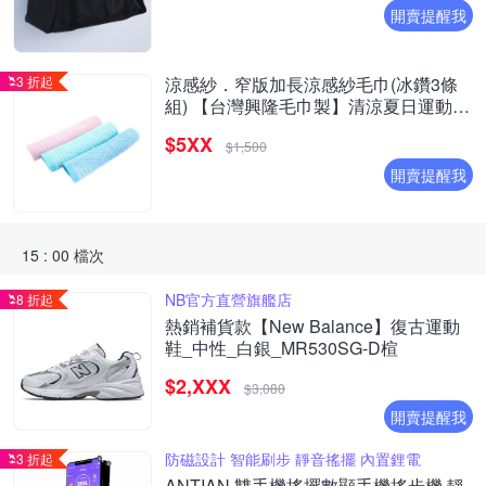
開賣提醒我
3 折起
涼感紗．窄版加長涼感紗毛巾(冰鑽3條
組) 【台灣興隆毛巾製】清涼夏日運動必
備
$5XX
$1,500
開賣提醒我
15 : 00 檔次
NB官方直營旗艦店
8 折起
熱銷補貨款【New Balance】復古運動
鞋_中性_白銀_MR530SG-D楦
$2,XXX
$3,080
開賣提醒我
防磁設計 智能刷步 靜音搖擺 內置鋰電
3 折起
ANTIAN 雙手機搖擺數顯手機搖步機 靜