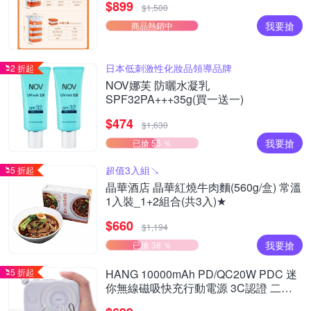
$899
$1,500
我要搶
商品熱銷中
日本低刺激性化妝品領導品牌
2 折起
NOV娜芙 防曬水凝乳
SPF32PA+++35g(買一送一)
$474
$1,630
我要搶
已搶 55 ％
超值3入組↘︎
5 折起
晶華酒店 晶華紅燒牛肉麵(560g/盒) 常溫
1入裝_1+2組合(共3入)★
$660
$1,194
我要搶
已搶 38 ％
5 折起
HANG 10000mAh PD/QC20W PDC 迷
你無線磁吸快充行動電源 3C認證 二維
碼可上飛機