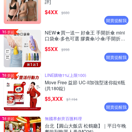
評]
$4XX
$680
開賣提醒我
5 折起
NEW★買一送一 好傘王 手開折傘 mini
口袋傘-多色可選 膠囊傘/小傘/手開折傘/
黑膠布/摺疊傘/小雨傘/輕量傘/折疊傘/迷
$5XX
你傘/防曬
$998
開賣提醒我
LINE購物1%(上限100)
8 折起
Move Free 益節 UC-II加強型迷你錠6瓶
(共180錠)
$5,XXX
$7,194
開賣提醒我
無國界創意百匯料理
8 折起
台北【圓山大飯店 松鶴廳】｜平日午晚
餐吃到飽單人券(MO26)