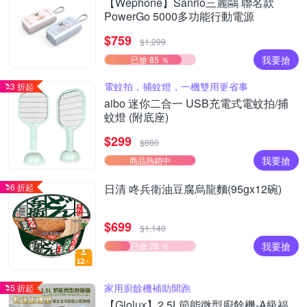
【Wephone】Sanrio三麗鷗 聯名款
PowerGo 5000多功能行動電源
$759
$1,299
我要搶
已搶 85 ％
電蚊拍，捕蚊燈，一機雙用更省事
3 折起
aibo 迷你二合一 USB充電式電蚊拍/捕
蚊燈 (附底座)
$299
$880
我要搶
商品熱銷中
6 折起
日清 咚兵衛油豆腐烏龍麵(95gx12碗)
$699
$1,140
我要搶
已搶 28 ％
家用廚餘機補助開跑
5 折起
【Glolux】2.5L節能微型廚餘機-A級福