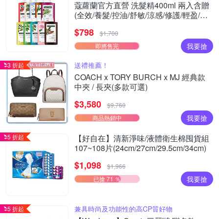
蔻蘿蘭官方直營 洗髮精400ml 兩入含贈
(全效/養髮/控油/舒敏/涼感/修護/輕盈/護
色/保濕) (正常/效期品任選)
$798
$1,700
我要搶
即將售完
送禮推薦！
3 折起
COACH x TORY BURCH x MJ 經典款
中夾 / 長夾(多款可選)
$3,580
$9,760
我要搶
商品熱銷中
5 折起
【好自在】清新淨味/液體衛生棉囤貨組
107~108片(24cm/27cm/29.5cm/34cm)
$1,098
$1,966
我要搶
已搶 71 ％
兼具時尚及功能性的高CP質好物
5 折起