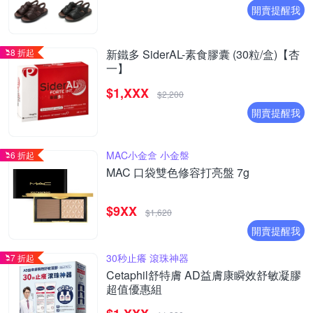
開賣提醒我
8 折起
新鐵多 SiderAL-素食膠囊 (30粒/盒)【杏
一】
$1,XXX
$2,200
開賣提醒我
MAC小金盒 小金盤
6 折起
MAC 口袋雙色修容打亮盤 7g
$9XX
$1,620
開賣提醒我
30秒止癢 滾珠神器
7 折起
Cetaphil舒特膚 AD益膚康瞬效舒敏凝膠
超值優惠組