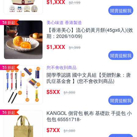
$1,XXX
烏薩奇｜兔子｜兔兔｜K1）
$2,199
開賣提醒我
美心味道 香港製造
8 折起
【香港美心】流心奶黃月餅(45gx6入)(效
期：2026/10/09)
$1,XXX
$1,399
開賣提醒我
您不會收到商品
5 折起
開學季認購 國中文具組【受贈對象：唐
氏症基金會 】(您不會收到商品)
$5XX
$1,000
開賣提醒我
6 折起
KANGOL 側背包 帆布 基礎款 手提包 小
包包 65551718-
$7XX
$1,080