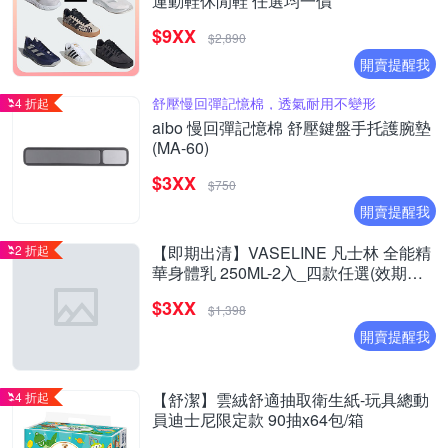
運動鞋休閒鞋 任選均一價
$9XX
$2,890
開賣提醒我
舒壓慢回彈記憶棉，透氣耐用不變形
4 折起
aibo 慢回彈記憶棉 舒壓鍵盤手托護腕墊
(MA-60)
$3XX
$750
開賣提醒我
2 折起
【即期出清】VASELINE 凡士林 全能精
華身體乳 250ML-2入_四款任選(效期至
2027/1)
$3XX
$1,398
開賣提醒我
4 折起
【舒潔】雲絨舒適抽取衛生紙-玩具總動
員迪士尼限定款 90抽x64包/箱