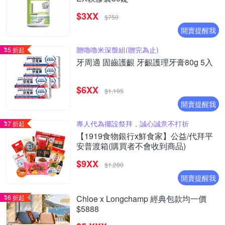
$3XX
$750
開賣提醒我
贈嚕嚕米深盤組(贈完為止)
5 折起
牙周適 固齒護齦 牙齦護理牙膏80g 5入
$6XX
$1,195
開賣提醒我
專人代為擺設祭拜，誠心誠意不打折
7 折起
【1919食物銀行x鮮食家】公益/代拜平
安普渡箱(購買者不會收到商品)
$9XX
$1,280
開賣提醒我
6 折起
Chloe x Longchamp 經典包款均一價
$5888