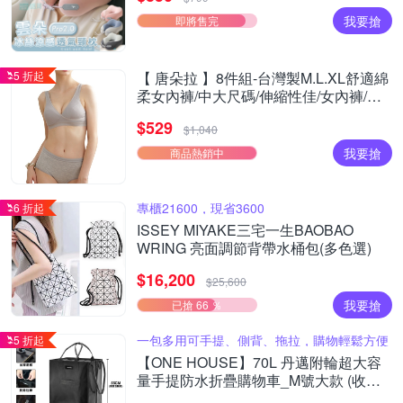
我要搶
即將售完
5 折起
【 唐朵拉 】8件組-台灣製M.L.XL舒適綿
柔女內褲/中大尺碼/伸縮性佳/女內褲/居
家/好穿/貼身(355)
$529
$1,040
我要搶
商品熱銷中
專櫃21600，現省3600
6 折起
ISSEY MIYAKE三宅一生BAOBAO
WRING 亮面調節背帶水桶包(多色選)
$16,200
$25,600
我要搶
已搶 66 ％
一包多用可手提、側背、拖拉，購物輕鬆方便
5 折起
【ONE HOUSE】70L 丹邁附輪超大容
量手提防水折疊購物車_M號大款 (收納
包/旅行袋/買菜車/收納推車/推車/摺疊購