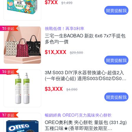
$7XX
$1,499
開賣提醒我
挑戰低價！再享0利率
5 折起
三宅一生BAOBAO 新款 6x6 7x7手提包
多色均一價
$1X,XXX
$20,500
開賣提醒我
9 折起
3M S003 DIY淨水器替換濾心-超值2入
(一年份濾心組) 適用S003/DS02/DS03
系列濾心
$3,XXX
$4,090
開賣提醒我
暢銷經典 OREO巧克力風味夾心餅乾
7 折起
OREO奧利奧 夾心餅乾 量販包 (331.2g)
五種口味★(香草即期至效期至