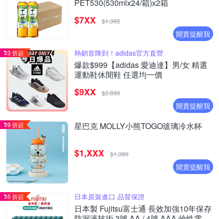
PET530(530mlx24/箱)x2箱
$7XX
$1,392
開賣提醒我
熱銷首降到！adidas官方直營
3 折起
爆款$999【adidas 愛迪達】男/女 精選
運動鞋休閒鞋 任選均一價
$9XX
$2,890
開賣提醒我
9 折起
星巴克 MOLLY小熊TOGO玻璃冷水杯
$1,XXX
$1,380
開賣提醒我
日本原裝進口 品質保證
5 折起
日本製 Fujitsu富士通 長效加強10年保存
防漏液技術 3號 AA / 4號 AAA 鹼性電池