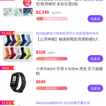
型/夜用褲型 多款任選2箱
$2,349
$2,858
我要搶
已搶 22 ％
箭頭點膠強力抓地防滑毛巾底緩震撞色時尚
3 折起
【止滑神襪】極速勁戰防滑運動襪3入
$328
$880
我要搶
商品熱銷中
限搶
小米Xiaomi 手環 9 Active 黑色 官方旗艦
館
$649
我要搶
即將售完
MagSafe磁吸科技 指尖陀螺手機支架
4 折起