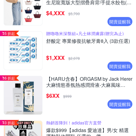
生尼龍寬版大型摺疊肩背/手提水餃包(多
款選)
$4,XXX
$5,700
開賣提醒我
贈嚕嚕米深盤組+凡士林潤膚露(贈完為止)
5 折起
舒酸定 專業修復抗敏牙膏8入 (3款任選)
$1,XXX
$2,078
開賣提醒我
6 折起
【HARU含春】ORGASM by Jack Herer
大麻情慾香氛熱感潤滑液-大麻風味
(155ml)
$6XX
$999
開賣提醒我
熱銷首降到！adidas官方直營
3 折起
爆款$999【adidas 愛迪達】男/女 精選