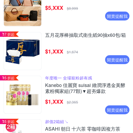
$5,XXX
$8,999
開賣提醒我
7 折起
五月花厚棒抽取式衛生紙90抽x60包/箱
$1,XXX
$1,674
開賣提醒我
年度唯一 全場寵粉超有感
5 折起
Kanebo 佳麗寶 suisai 緻潤淨透金黃酵
素粉獨家組(77顆)▼超夯爆款
$1,XXX
$2,365
開賣提醒我
超值2箱組↘︎
5 折起
ASAHI 朝日 十六茶 零咖啡因複方茶