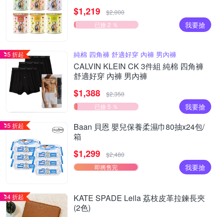
食貓罐 德罐 挑嘴貓
$1,219
$2,000
我要搶
已搶 2 ％
純棉 四角褲 舒適好穿 內褲 男內褲
5 折起
CALVIN KLEIN CK 3件組 純棉 四角褲
舒適好穿 內褲 男內褲
$1,388
$2,350
我要搶
已搶 5 ％
5 折起
Baan 貝恩 嬰兒保養柔濕巾80抽x24包/
箱
$1,299
$2,480
我要搶
即將售完
4 折起
KATE SPADE Leila 荔枝皮革拉鍊長夾
(2色)