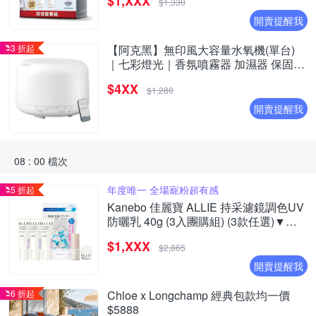
$1,XXX
$1,330
開賣提醒我
3 折起
【阿克黑】無印風大容量水氧機(單台)
｜七彩燈光｜香氛噴霧器 加濕器 保固一
年｜升級遙控版
$4XX
$1,280
開賣提醒我
08 : 00 檔次
年度唯一 全場寵粉超有感
5 折起
Kanebo 佳麗寶 ALLIE 持采濾鏡調色UV
防曬乳 40g (3入團購組) (3款任選)▼超
夯爆款
$1,XXX
$2,865
開賣提醒我
6 折起
Chloe x Longchamp 經典包款均一價
$5888