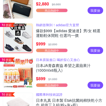
$2,880
$6,980
我要搶
商品熱銷中
熱銷首降到！adidas官方直營
3 折起
爆款$999【adidas 愛迪達】男/女 精選
運動鞋休閒鞋 任選均一價
$999
$2,890
我要搶
商品熱銷中
日本原裝進口 喝的安心又放心
5 折起
日本JA青森農協 希望之露蘋果汁
(1000mlx6瓶入)
$899
$1,680
我要搶
商品熱銷中
國際專利技術認證
5 折起
日本丸真 日本製 Etak抗菌純棉快乾小方
巾 超值三入組(粉+灰+藍)