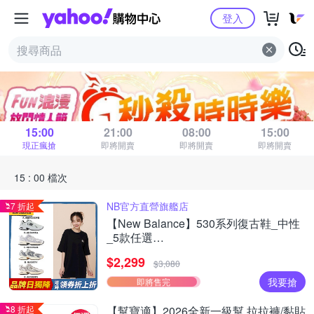
Yahoo購物中心
登入
秒殺時時樂
距 15 : 00 場結束
15:00
21:00
08:00
15:00
現正瘋搶
即將開賣
即將開賣
即將開賣
15 : 00 檔次
NB官方直營旗艦店
7 折起
【New Balance】530系列復古鞋_中性
_5款任選
(MR530EWB/U530SEA/SUB/7VI/9TN)
$2,299
$3,080
我要搶
即將售完
8 折起
【幫寶適】2026全新一級幫 拉拉褲/黏貼