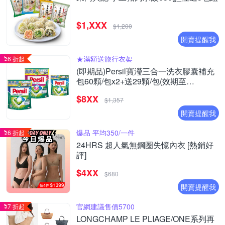
$1,XXX
$1,200
開賣提醒我
★滿額送旅行衣架
6 折起
(即期品)Persil寶瀅三合一洗衣膠囊補充
包60顆/包x2+送29顆/包(效期至
2026/09/27)
$8XX
$1,357
開賣提醒我
爆品 平均350/一件
6 折起
24HRS 超人氣無鋼圈失憶內衣 [熱銷好
評]
$4XX
$680
開賣提醒我
官網建議售價5700
7 折起
LONGCHAMP LE PLIAGE/ONE系列再