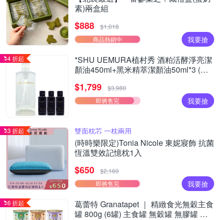
素)兩盒組
$888
$1,018
我要搶
商品熱銷中
4 折起
*SHU UEMURA植村秀 酒粕活酵淨亮潔
顏油450ml+黑米精萃潔顏油50ml*3 (正
統公司貨)
$1,799
$3,980
我要搶
即將售完
雙面枕芯 一枕兩用
3 折起
(時時樂限定)Tonia Nicole 東妮寢飾 抗菌
恆溫雙效記憶枕1入
$650
$2,160
我要搶
即將售完
6 折起
葛蕾特 Granatapet ｜ 精緻食光無穀主食
罐 800g (6罐) 主食罐 無穀罐 無膠罐 主