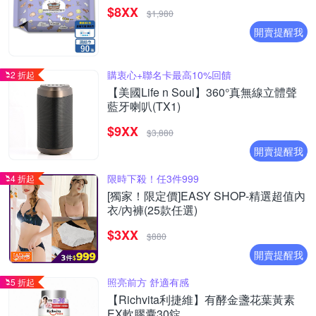
$8XX
$1,980
開賣提醒我
購衷心+聯名卡最高10%回饋
2 折起
【美國Life n Soul】360°真無線立體聲
藍牙喇叭(TX1)
$9XX
$3,880
開賣提醒我
限時下殺！任3件999
4 折起
[獨家！限定價]EASY SHOP-精選超值內
衣/內褲(25款任選)
$3XX
$880
開賣提醒我
照亮前方 舒適有感
5 折起
【Richvita利捷維】有酵金盞花葉黃素
EX軟膠囊30錠