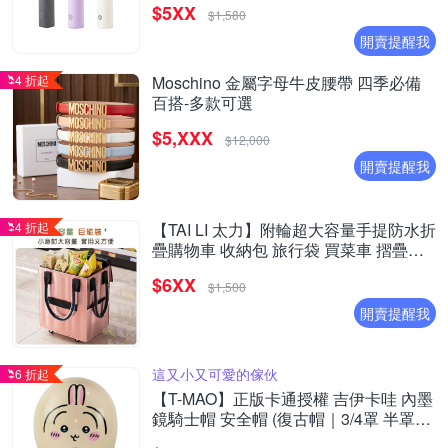
$5XX
$1,580
開賣提醒我
4 折起
Moschino 金屬字母牛皮腰帶 四季必備
百搭-多款可選
$5,XXX
$12,000
開賣提醒我
4 折起
【TAI LI 太力】附輪超大容量手提防水折
疊購物車 收納包 旅行袋 買菜車 摺疊購
物車(40X30X50CM)
$6XX
$1,500
開賣提醒我
這又小又可愛的傢伙
6 折起
【T-MAO】正版卡通授權 吉伊卡哇 內墨
鏡騎士帽 安全帽 (復古帽｜3/4罩 半罩｜
經典授權彩繪｜吉伊｜小八貓｜小八｜