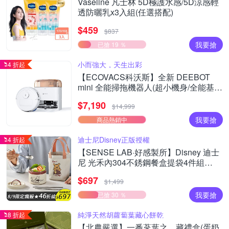
Vaseline 凡士林 5D極護水感/5D涼感輕
透防曬乳x3入組(任選搭配)
$459
$837
我要搶
已搶 19 ％
小而強大，天生出彩
4 折起
【ECOVACS科沃斯】全新 DEEBOT
mini 全能掃拖機器人(超小機身/全能基
站/毛髮不纏繞/靜音清潔）
$7,190
$14,999
我要搶
商品熱銷中
迪士尼Disney正版授權
4 折起
【SENSE LAB·好感製所】Disney 迪士
尼 光禾內304不銹鋼餐盒提袋4件組
700ml(304湯匙+筷子/提袋/彩色禮盒)
$697
$1,499
我要搶
已搶 30 ％
純淨天然胡蘿蔔葉藏心餅乾
8 折起
【北農嚴選】一番蔘葉之．藏禮盒(蛋奶