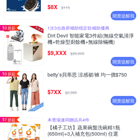
20261003)
$8X
$115
開賣提醒我
1次3台政府補助指定款補助優惠
3 折起
Dirt Devil 智能家電3件組(無線空氣清淨
機+乾燥型廚餘機+無線除蟎機)
$9,XXX
$26,900
開賣提醒我
3 折起
betty’s貝蒂思 涼感裙/褲 均一價$750
$7XX
$2,380
開賣提醒我
本賣場連同贈品共4件
7 折起
【橘子工坊】蔬果碗盤洗碗精1瓶
(650ml)+3入補充包(500ml) 任選