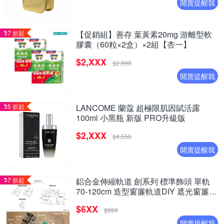
開賣提醒我
7 折起
【促銷組】善存 葉黃素20mg 游離型軟
膠囊（60粒×2盒）×2組【杏一】
$2,XXX
$2,996
開賣提醒我
5 折起
LANCOME 蘭蔻 超極限肌因賦活露
100ml 小黑瓶 新版 PRO升級版
$2,XXX
$4,550
開賣提醒我
7 折起
鋁合金伸縮軌道 劍系列 標準飾頭 單軌
70-120cm 造型窗簾軌道DIY 遮光窗簾用
窗簾軌道
$6XX
$899
開賣提醒我