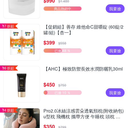
$990
$1,480
我要搶
商品熱銷中
7 折起
【促銷組】善存 維他命C甜嚼錠 (60錠/2
罐/組)【杏一】
$399
$558
我要搶
已搶 48 ％
6 折起
【AHC】極致防禦長效水潤防曬乳30ml
$450
$750
我要搶
已搶 10 ％
4 折起
Pro2.0冰絲涼感雲朵透氣頸枕(附收納包)
u型枕 飛機枕 攜帶方便 午睡枕 頭枕 遠
程旅行
$350
$799