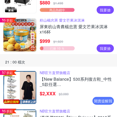
$880
物車)
$1,498
我要搶
商品熱銷中
枋山楊忠憲 愛文芒果冰淇淋
5 折起
屏東枋山青農楊忠憲 愛文芒果冰淇淋
x16杯
$999
$1,920
我要搶
已搶 10 ％
21 : 00 檔次
NB官方直營旗艦店
7 折起
【New Balance】530系列復古鞋_中性
_5款任選
(MR530EWB/U530SEA/SUB/7VI/9TN)
$2,XXX
$3,080
開賣提醒我
NB官方直營旗艦店
5 折起