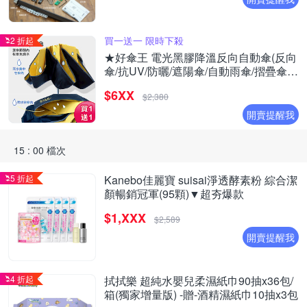
買一送一 限時下殺
2 折起
★好傘王 電光黑膠降溫反向自動傘(反向
傘/抗UV/防曬/遮陽傘/自動雨傘/摺疊傘降
溫)(買1送1)
$6XX
$2,380
開賣提醒我
15 : 00 檔次
5 折起
Kanebo佳麗寶 suisai淨透酵素粉 綜合潔
顏暢銷冠軍(95顆)▼超夯爆款
$1,XXX
$2,589
開賣提醒我
4 折起
拭拭樂 超純水嬰兒柔濕紙巾90抽x36包/
箱(獨家增量版) -贈-酒精濕紙巾10抽x3包