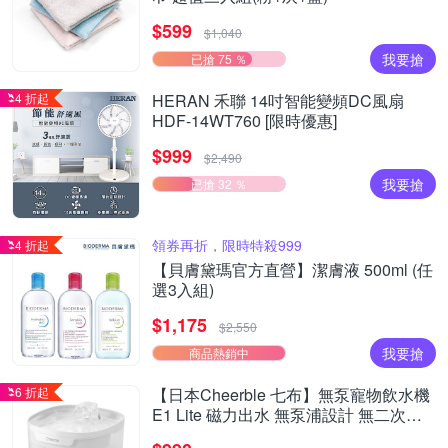
$599
$1,040
我要搶
已搶 75 ％
4 折起
HERAN 禾聯 14吋智能變頻DC風扇
HDF-14WT760 [限時優惠]
$999
$2,490
我要搶
已搶 32 ％
領券再折，限時特殺999
4 折起
【貝膚黛瑪官方直營】潔膚液 500ml (任
選3入組)
$1,175
$2,550
我要搶
商品熱銷中
6 折起
【日本Cheerble 七布】無泵寵物飲水機
E1 Lite 磁力出水 無泵浦設計 無二次汙
染 小型貓狗通用