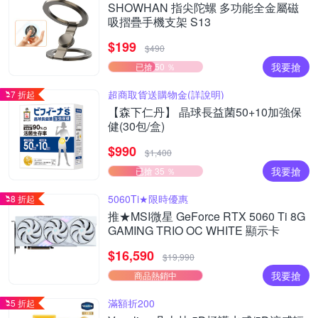
SHOWHAN 指尖陀螺 多功能全金屬磁
吸摺疊手機支架 S13
$199
$490
我要搶
已搶 50 ％
超商取貨送購物金(詳說明)
7 折起
【森下仁丹】 晶球長益菌50+10加強保
健(30包/盒)
$990
$1,400
我要搶
已搶 35 ％
5060Ti★限時優惠
8 折起
推★MSI微星 GeForce RTX 5060 Ti 8G
GAMING TRIO OC WHITE 顯示卡
$16,590
$19,990
我要搶
商品熱銷中
滿額折200
5 折起