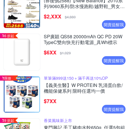
(券後價2588)【New Balance】2010系
列/9060系列/防水慢跑鞋/越野鞋_男女_8
款任選
$2,XXX
$4,880
開賣提醒我
6 折起
SP廣穎 QS58 20000mAh QC PD 20W
TypeC雙向快充行動電源_具Wh標示
$6XX
$1,029
開賣提醒我
單筆滿999送150＋滿千再送10%OP
限搶
【義美生醫】W PROTEIN 乳清蛋白飲/
機能保健系列 限時任選均一價
$7XX
開賣提醒我
香菜風味新上市
9 折起
東門興記 手工豬肉水餃650g_任選5包組