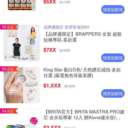
$5XX
烏龍茶)
$1,196
開賣提醒我
品牌週限定 現買現省2091
2 折起
【品牌週限定】BRAPPERS 女裝 超殺
短褲專區-多款選
$7XX
$2,890
開賣提醒我
3 折起
King Star 最白D色! 天然鑽石戒指-多款
任選 (嚴選無色等級美鑽)
$1,XXX
$5,999
開賣提醒我
4 折起
【BRITA官方】BRITA MAXTRA PRO濾
芯 去水垢專家 12入 贈Aluna濾水壺(含1
芯)
$2,XXX
$5,610