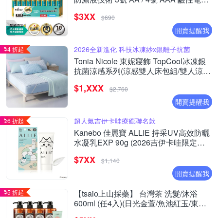
(精裝版20入裝)
$3XX
$690
開賣提醒我
2026全新進化 科技冰凍紗x銀離子抗菌
4 折起
Tonia Nicole 東妮寢飾 TopCool冰凍銀
抗菌涼感系列(涼感雙人床包組/雙人涼感
墊/單人涼感被)任選均價
$1,XXX
$2,760
開賣提醒我
超人氣吉伊卡哇療癒聯名款
6 折起
Kanebo 佳麗寶 ALLIE 持采UV高效防曬
水凝乳EXP 90g (2026吉伊卡哇限定包
裝)
$7XX
$1,140
開賣提醒我
5 折起
【tsaio上山採藥】 台灣茶 洗髮/沐浴
600ml (任4入)(日光金萱/魚池紅玉/東方
美人/文山包種/手捻花/冷泉玉露/國寶茶/