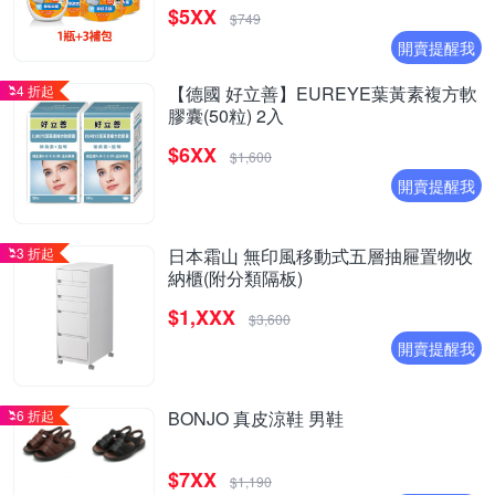
$5XX
$749
開賣提醒我
4 折起
【德國 好立善】EUREYE葉黃素複方軟
膠囊(50粒) 2入
$6XX
$1,600
開賣提醒我
3 折起
日本霜山 無印風移動式五層抽屜置物收
納櫃(附分類隔板)
$1,XXX
$3,600
開賣提醒我
6 折起
BONJO 真皮涼鞋 男鞋
$7XX
$1,190