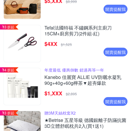
$5,XXX
$8,999
開賣提醒我
3 折起
Tefal法國特福 不鏽鋼系列主廚刀
15CM+廚房剪刀(2件組-紅)
$4XX
$1,525
開賣提醒我
年度最低 優惠倒數 錯過再等一年
4 折起
Kanebo 佳麗寶 ALLIE UV防曬水凝乳
90g+40g+60g檸茶▼超夯爆款
$1,XXX
$2,895
開賣提醒我
贈3M天絲枕套X2
3 折起
★Betrise 五星等級 德國銀離子防蹣抗菌
3D立體舒眠枕共2入(買1送1)