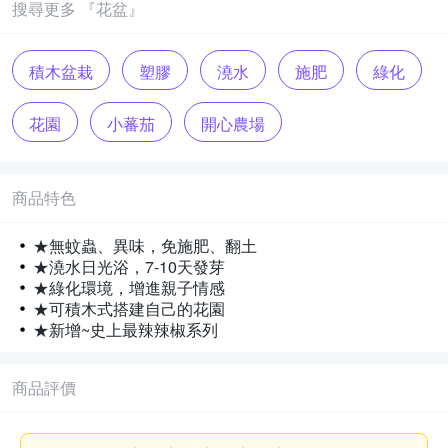
搜尋更多 『花盆』
積木盆栽
塑膠
澆水
施肥
綠化
花園
小蕃茄
開心農場
商品特色
★無蚊蟲、異味，免施肥、翻土
★澆水日光浴，7-10天發芽
★綠化環境，增進親子情感
★可積木式搭建自己的花園
★新增~史上最辣辣椒系列
商品評價