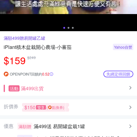
滿額499贈易開罐乙罐
iPlant積木盆栽開心農場-小蕃茄
Yahoo自營
$159
$249
先綁定得回饋
OPENPOINT回饋約
0.52
滿499出貨
活動
折價券
$150
雙享
(
點換券)
優惠
滿499送
易開罐盆栽1罐
滿額贈