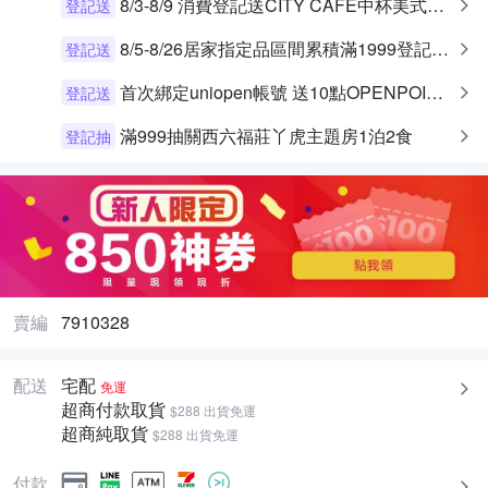
8/3-8/9 消費登記送CITY CAFE中杯美式乙杯
登記送
8/5-8/26居家指定品區間累積滿1999登記送10%OP點數 (回饋上限300)
登記送
首次綁定uniopen帳號 送10點OPENPOINT+統一布丁一個
登記送
滿999抽關西六福莊丫虎主題房1泊2食
登記抽
賣編
7910328
配送
宅配
免運
超商付款取貨
$288 出貨免運
超商純取貨
$288 出貨免運
付款