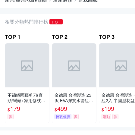
相關分類熱門排行榜
HOT
TOP
1
TOP
2
TOP
3
不鏽鋼園藝剪刀(直
金德恩 台灣製造 25
金德恩 台灣製造 
頭/彎頭) 家用修枝剪
呎 EVA彈簧水管組
組2入 半圓型花盆
嫁接/細枝剪
彈簧水管 伸縮水管 E
圓式半壁吊 壁掛
179
499
199
$
$
$
VA水管 園藝水管 園
半圓掛盆 園藝花
藝沖水 洗車水管 水
盆栽 園藝用具 園
券
挑戰低價
券
活動
券
管
植作