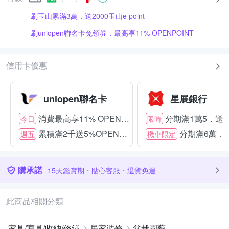
刷玉山累滿3萬．送2000玉山e point
刷uniopen聯名卡免領券．最高享11% OPENPOINT
信用卡優惠
uniopen聯名卡
星展銀行
消費最高享11% OPENPOINT
分期滿1萬5．送15
今日
限時
累積滿2千送5%OPENPOINT
分期滿6萬．送
週五
機車限定
購承諾
15天鑑賞期・貼心客服・退貨免運
此商品相關分類
家具/寢具/收納/修繕
居家裝修
盆栽園藝