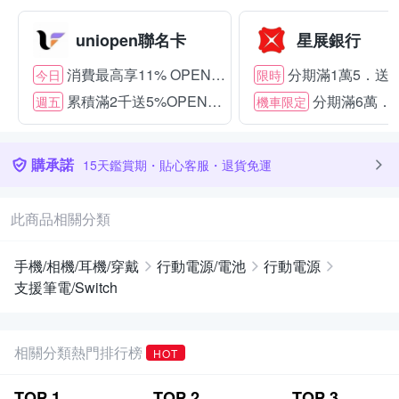
uniopen聯名卡
星展銀行
消費最高享11% OPENPOINT
分期滿1萬5．送15
今日
限時
累積滿2千送5%OPENPOINT
分期滿6萬．送
週五
機車限定
購承諾
15天鑑賞期・貼心客服・退貨免運
此商品相關分類
手機/相機/耳機/穿戴
行動電源/電池
行動電源
支援筆電/Switch
相關分類熱門排行榜
HOT
TOP
1
TOP
2
TOP
3