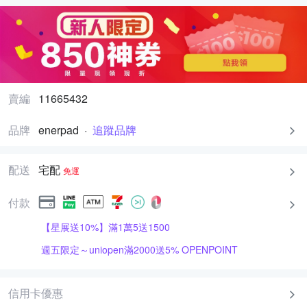
賣編
11665432
品牌
enerpad
·
追蹤品牌
配送
宅配
免運
付款
【星展送10%】滿1萬5送1500
週五限定～uniopen滿2000送5% OPENPOINT
信用卡優惠