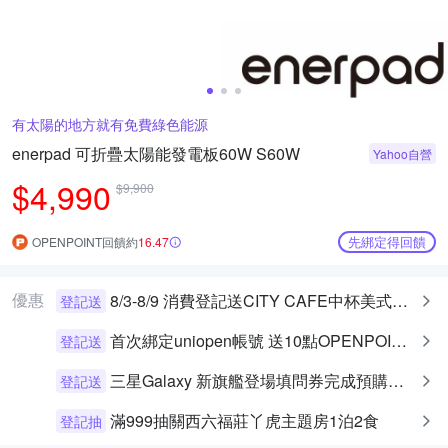
有太陽的地方就有免費綠色能源
enerpad 可折疊太陽能發電板60W S60W
Yahoo自營
$4,990
$9,900
先綁定得回饋
OPENPOINT回饋約
16.47
優惠
8/3-8/9 消費登記送CITY CAFE中杯美式乙杯
登記送
首次綁定uniopen帳號 送10點OPENPOINT+統一布丁一個
登記送
三星Galaxy 新旗艦登場填問券完成預購即可享早鳥預購禮
登記送
滿999抽關西六福莊丫虎主題房1泊2食
登記抽