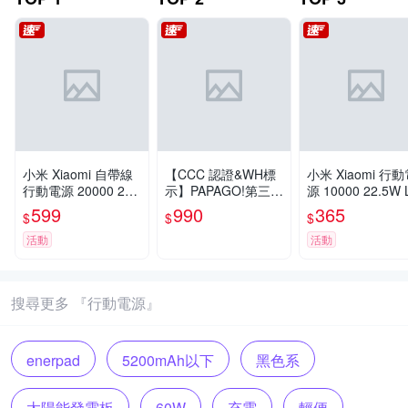
小米 Xiaomi 自帶線
【CCC 認證&WH標
小米 Xiaomi 行
行動電源 20000 22.
示】PAPAGO!第三代
源 10000 22.5W L
5W 官方旗艦館
多功能10000mAh可
官方旗艦館
599
990
365
$
$
$
分離式充電線行動電
源BS-WL720-快
活動
活動
搜尋更多 『行動電源』
enerpad
5200mAh以下
黑色系
太陽能發電板
60W
充電
輕便