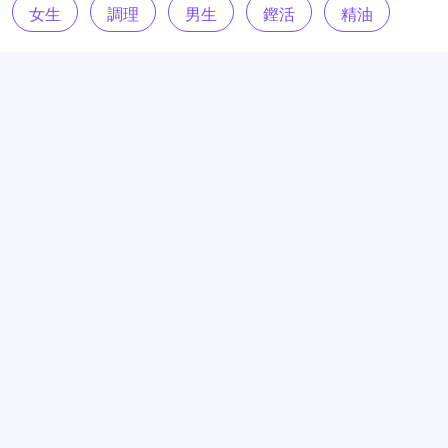
女生
調理
男生
鏗活
精油
美體小舖
頭皮
洗淨