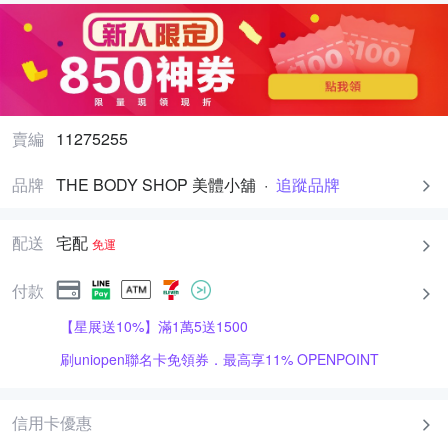
賣編
11275255
品牌
THE BODY SHOP 美體小舖
·
追蹤品牌
配送
宅配
免運
付款
【星展送10%】滿1萬5送1500
刷uniopen聯名卡免領券．最高享11% OPENPOINT
信用卡優惠