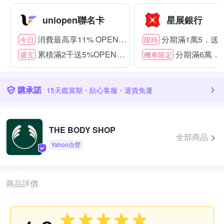
uniopen聯名卡
星展銀行
消費最高享11% OPENPOINT
分期滿1萬5．送15
今日
限時
累積滿2千送5%OPENPOINT
分期滿6萬．送
週五
機車限定
購承諾
15天鑑賞期・貼心客服・退貨免運
THE BODY SHOP
全部商品
Yahoo自營
商品評價