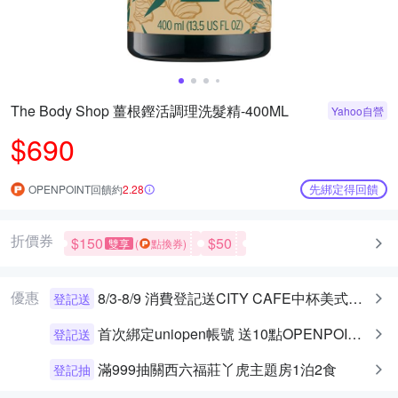
The Body Shop 薑根鏗活調理洗髮精-400ML
Yahoo自營
$690
先綁定得回饋
OPENPOINT回饋約
2.28
折價券
$150
$50
雙享
(
點換券)
優惠
8/3-8/9 消費登記送CITY CAFE中杯美式乙杯
登記送
首次綁定uniopen帳號 送10點OPENPOINT+統一布丁一個
登記送
滿999抽關西六福莊丫虎主題房1泊2食
登記抽