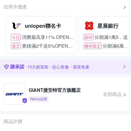
信用卡優惠
uniopen聯名卡
星展銀行
消費最高享11% OPENPOINT
分期滿1萬5．送15
今日
限時
累積滿2千送5%OPENPOINT
分期滿6萬．送
週五
機車限定
購承諾
15天鑑賞期・貼心客服・退貨免運
GIANT捷安特官方旗艦店
全部商品
Yahoo自營
商品評價