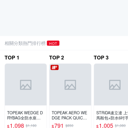
相關分類熱門排行榜
HOT
TOP
1
TOP
2
TOP
3
TOPEAK WEDGE D
TOPEAK AERO WE
STRiDA速立達 
RYBAG全防水座弓
DGE PACK QUICKC
馬鞍包+防水6吋
快拆卡式座墊袋-大
LICK 快拆座墊袋
袋-黑色
1,098
791
1,005
$1,180
$850
$1,080
$
$
$