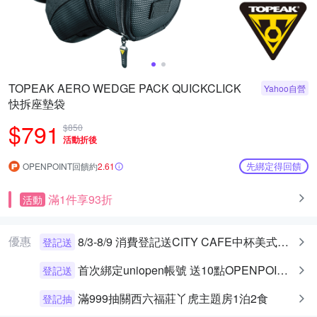
TOPEAK AERO WEDGE PACK QUICKCLICK
Yahoo自營
快拆座墊袋
$791
$850
活動折後
先綁定得回饋
OPENPOINT回饋約
2.61
滿1件享93折
活動
優惠
8/3-8/9 消費登記送CITY CAFE中杯美式乙杯
登記送
首次綁定uniopen帳號 送10點OPENPOINT+統一布丁一個
登記送
滿999抽關西六福莊丫虎主題房1泊2食
登記抽