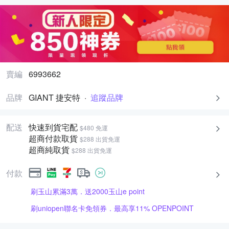
賣編
6993662
品牌
GIANT 捷安特
·
追蹤品牌
配送
快速到貨宅配
$480 免運
超商付款取貨
$288 出貨免運
超商純取貨
$288 出貨免運
付款
刷玉山累滿3萬．送2000玉山e point
刷uniopen聯名卡免領券．最高享11% OPENPOINT