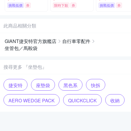
型
挑戰低價
券
限時下殺
券
挑戰低價
券
此商品相關分類
GIANT捷安特官方旗艦店
自行車零配件
坐管包／馬鞍袋
搜尋更多 『坐墊包』
捷安特
座墊袋
黑色系
快拆
AERO WEDGE PACK
QUICKCLICK
收納
快卡