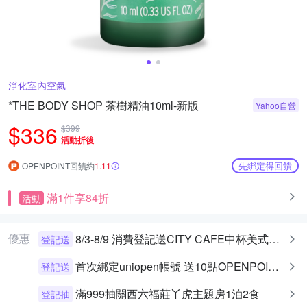
淨化室內空氣
*THE BODY SHOP 茶樹精油10ml-新版
Yahoo自營
$336
$399
活動折後
先綁定得回饋
OPENPOINT回饋約
1.11
滿1件享84折
活動
優惠
8/3-8/9 消費登記送CITY CAFE中杯美式乙杯
登記送
首次綁定uniopen帳號 送10點OPENPOINT+統一布丁一個
登記送
滿999抽關西六福莊丫虎主題房1泊2食
登記抽