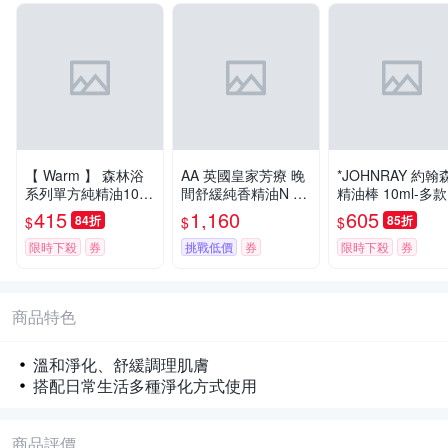
【 Warm 】 森林浴
AA 英國皇家芳療 晚
*JOHNRAY 約翰
系列單方純精油100
間舒緩純香精油N 10
精油棒 10ml-多
ml-茶樹
mL (Aromatherapy
選
415
1,160
605
84折
85折
$
$
$
Associates)
限時下殺
券
挑戰低價
券
限時下殺
券
商品特色
溫和淨化、舒緩調理肌膚
搭配日常生活多種淨化方式使用
商品評價