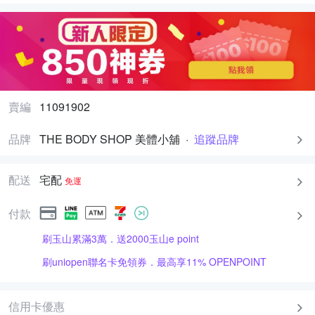
賣編
11091902
品牌
THE BODY SHOP 美體小舖
·
追蹤品牌
配送
宅配
免運
付款
刷玉山累滿3萬．送2000玉山e point
刷uniopen聯名卡免領券．最高享11% OPENPOINT
信用卡優惠