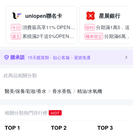
uniopen聯名卡
星展銀行
消費最高享11% OPENPOINT
分期滿1萬5．送15
今日
限時
累積滿2千送5%OPENPOINT
分期滿6萬．送
週五
機車限定
購承諾
15天鑑賞期・貼心客服・退貨免運
此商品相關分類
醫美/保養/彩妝/香水
香水香氛
精油/水氧機
相關分類熱門排行榜
HOT
TOP
1
TOP
2
TOP
3