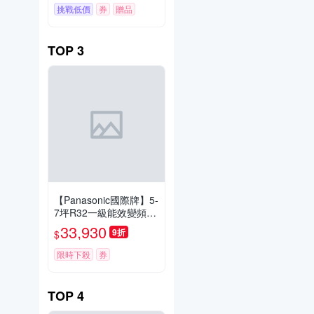
挑戰低價
券
贈品
TOP
3
【Panasonic國際牌】5-
7坪R32一級能效變頻冷
專窗型左吹式冷氣 CW-
33,930
9折
$
R40LCA2
限時下殺
券
TOP
4