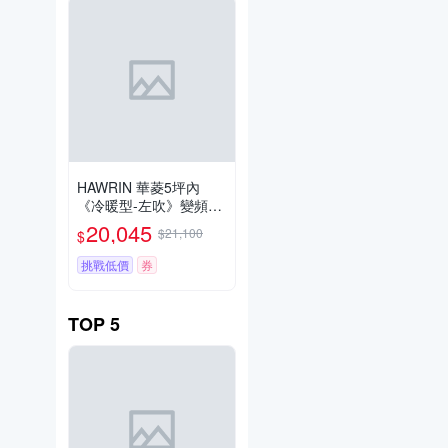
HAWRIN 華菱5坪內
《冷暖型-左吹》變頻窗
型空調 RNL-29IHU
20,045
$21,100
$
挑戰低價
券
TOP
5