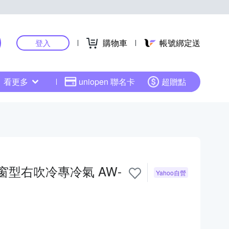
購物車
帳號綁定送
登入
看更多
uniopen 聯名卡
超贈點
頻窗型右吹冷專冷氣 AW-
Yahoo自營
收