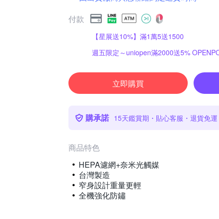
付款
【星展送10%】滿1萬5送1500
週五限定～uniopen滿2000送5% OPENPO
立即購買
購承諾
15天鑑賞期・貼心客服・退貨免運
商品特色
HEPA濾網+奈米光觸媒
台灣製造
窄身設計重量更輕
全機強化防鏽