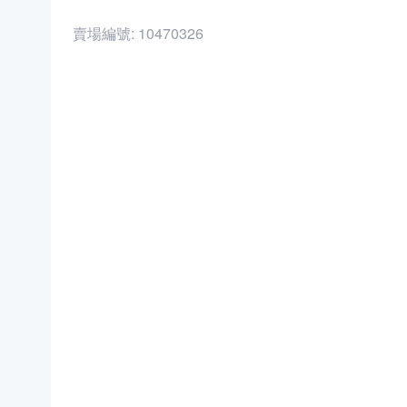
賣場編號:
10470326
商品編號:
31874409