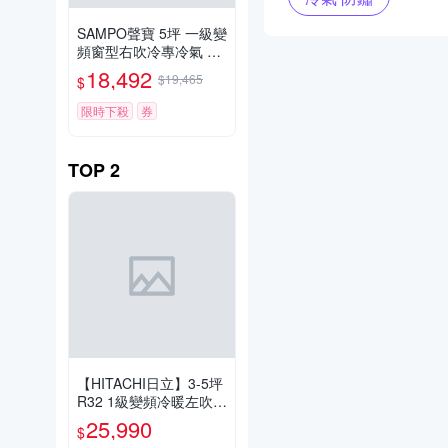
SAMPO聲寶 5坪 一級變
頻窗型右吹冷專冷氣 含
基本安裝+舊機回收
18,492
$19,465
$
限時下殺
券
TOP
2
【HITACHI日立】3-5坪
R32 1級變頻冷暖左吹窗
型冷氣 RA-28HR
25,990
$