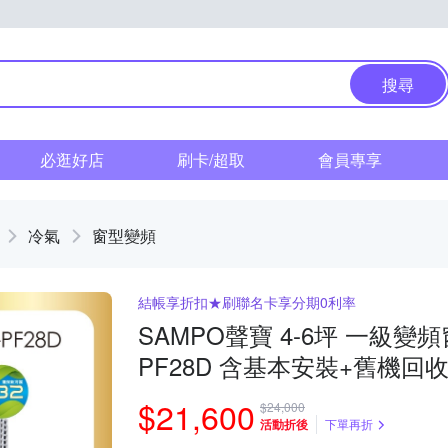
搜尋
必逛好店
刷卡/超取
會員專享
冷氣
窗型變頻
結帳享折扣★刷聯名卡享分期0利率
SAMPO聲寶 4-6坪 一級變
PF28D 含基本安裝+舊機回
$21,600
$24,000
活動折後
下單再折