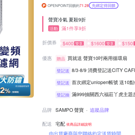
先綁定得回饋
OPENPOINT回饋約
71.28
聲寶冷氣 夏殺9折
滿1件享9折
活動
折價券
$400
$1600
$150
雙享
雙享
優惠
買就送
聲寶10吋兩用循環扇
贈品
8/3-8/9 消費登記送CITY 
登記送
首次綁定uniopen帳號 送10
登記送
滿999抽關西六福莊丫虎主題
登記抽
品牌
SAMPO 聲寶
·
追蹤品牌
配送
宅配
依商品詳細說明
由出貨廠商與您聯絡約定送貨時間