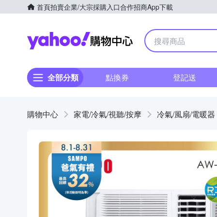
首頁
拍賣
企業/大宗採購入口
合作招商
App下載
Yahoo購物中心
全部分類
點換券
登記送
購物中心
家電/冷氣/視聽/按摩
冷氣/風扇/電暖器