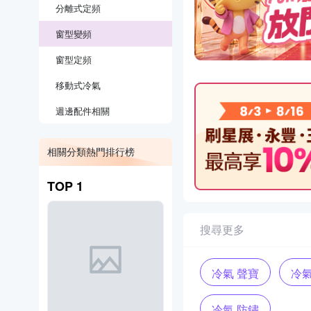
分離式定頻
窗型變頻
窗型定頻
移動式冷氣
週邊配件相關
相關分類熱門排行榜
TOP
1
搜尋更多
冷氣 聲寶
冷氣
冷氣 防鏽