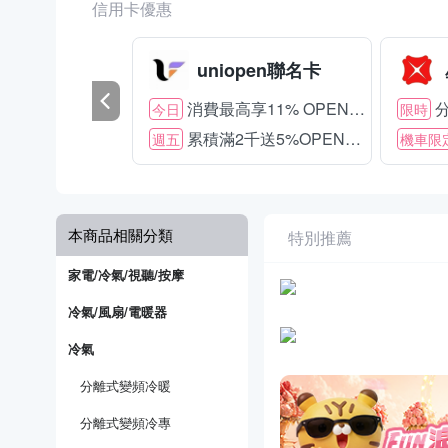
信用卡優惠
uniopen聯名卡
消費最高享11% OPENPOINT
分
今日
限時
累積滿2千送5%OPENPOINT
週五
機車限
本商品相關分類
特別推薦
家電/冷氣/視聽/按摩
冷氣/風扇/電暖器
冷氣
分離式變頻冷暖
分離式變頻冷專