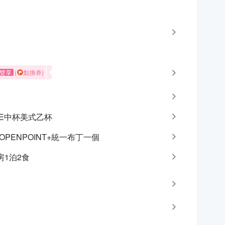
雙享
(
點換券)
CAFE中杯美式乙杯
點OPENPOINT+統一布丁一個
房1泊2食