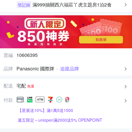
滿999抽關西六福莊丫虎主題房1泊2食
登記抽
賣編
10606395
品牌
Panasonic 國際牌
·
追蹤品牌
配送
宅配
免運
付款
【星展送10%】滿1萬5送1500
週五限定～uniopen滿2000送5% OPENPOINT