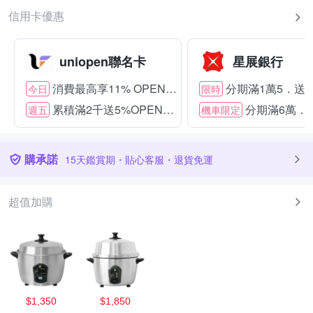
信用卡優惠
uniopen聯名卡
星展銀行
消費最高享11% OPENPOINT
分期滿1萬5．送15
今日
限時
累積滿2千送5%OPENPOINT
分期滿6萬．送
週五
機車限定
購承諾
15天鑑賞期・貼心客服・退貨免運
超值加購
$1,350
$1,850