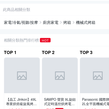
此商品相關分類
家電/冷氣/視聽/按摩
廚房家電
烤箱
機械式烤箱
相關分類熱門排行榜
HOT
TOP
1
TOP
2
TOP
3
【晶工 Jinkon】49L
SAMPO 聲寶 9L旋鈕
Panasonic 國際牌
專業烘焙級旋風烤箱
式定時溫控烘烤電烤
2L全平面機械式
JK-8480
箱 KZ-XF09-
箱 NB-F3200-