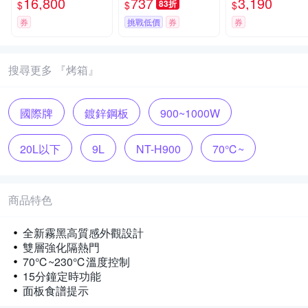
16,800
737
3,190
83折
$
$
$
券
挑戰低價
券
券
搜尋更多 『烤箱』
國際牌
鍍鋅鋼板
900~1000W
20L以下
9L
NT-H900
70℃~
霧黑
商品特色
全新霧黑高質感外觀設計
雙層強化隔熱門
70℃~230℃溫度控制
15分鐘定時功能
面板食譜提示