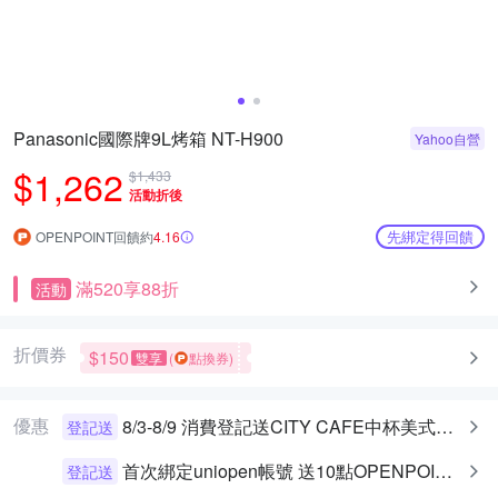
Panasonic國際牌9L烤箱 NT-H900
Yahoo自營
$1,262
$1,433
活動折後
先綁定得回饋
OPENPOINT回饋約
4.16
滿520享88折
活動
折價券
$150
雙享
(
點換券)
優惠
8/3-8/9 消費登記送CITY CAFE中杯美式乙杯
登記送
首次綁定uniopen帳號 送10點OPENPOINT+統一布丁一個
登記送