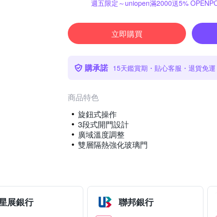
週五限定～uniopen滿2000送5% OPENPO
立即購買
購承諾
15天鑑賞期・貼心客服・退貨免運
商品特色
旋鈕式操作
3段式開門設計
廣域溫度調整
雙層隔熱強化玻璃門
星展銀行
聯邦銀行