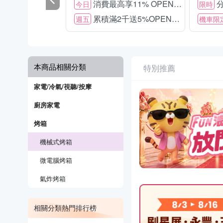
消費最高享11% OPENPOINT
分
今日
限時
累積滿2千送5%OPENPOINT
週五
機車限
本商品相關分類
特別推薦
家電/冷氣/視聽/按摩
廚房家電
烤箱
機械式烤箱
微電腦烤箱
氣炸烤箱
相關分類熱門排行榜