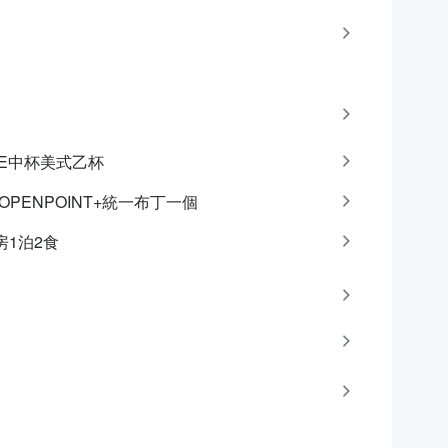
CAFE中杯美式乙杯
點OPENPOINT+統一布丁一個
房1泊2食