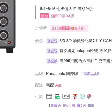
8/4~8/16 七夕情人節 滿額94折
滿520享94折
活動
折價券
$150
雙享
(
點換券)
優惠
8/3-8/9 消費登記送CITY 
登記送
首次綁定uniopen帳號 送10
登記送
滿999抽關西六福莊丫虎主題
登記抽
品牌
Panasonic 國際牌
·
追蹤品牌
配送
宅配
免運
付款
【星展送10%】滿1萬5送1500