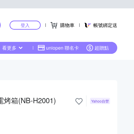
購物車
帳號綁定送
登入
看更多
uniopen 聯名卡
超贈點
電烤箱(NB-H2001)
Yahoo自營