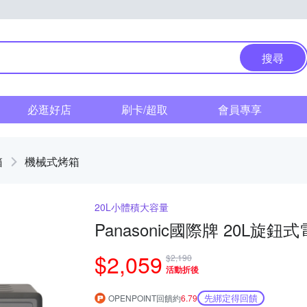
搜尋
必逛好店
刷卡/超取
會員專享
箱
機械式烤箱
20L小體積大容量
Panasonic國際牌 20L旋鈕式
$2,059
$2,190
活動折後
先綁定得回饋
OPENPOINT回饋約
6.79