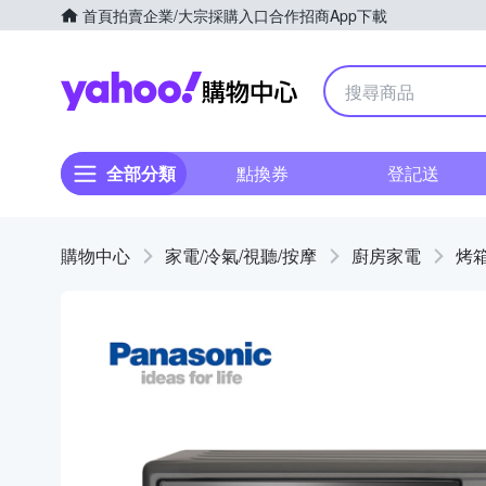
首頁
拍賣
企業/大宗採購入口
合作招商
App下載
Yahoo購物中心
全部分類
點換券
登記送
購物中心
家電/冷氣/視聽/按摩
廚房家電
烤