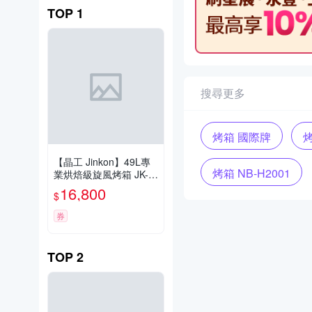
TOP
1
搜尋更多
烤箱 國際牌
烤
【晶工 Jinkon】49L專
烤箱 NB-H2001
業烘焙級旋風烤箱 JK-8
480
16,800
$
券
TOP
2