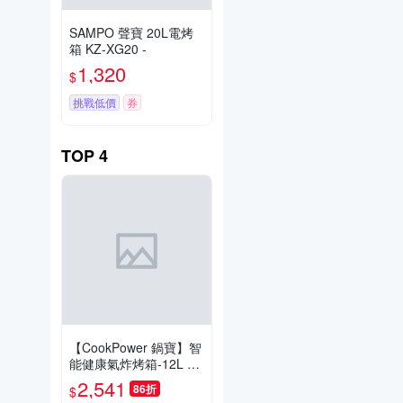
SAMPO 聲寶 20L電烤
箱 KZ-XG20 -
1,320
$
挑戰低價
券
TOP
4
【CookPower 鍋寶】智
能健康氣炸烤箱-12L AF
-1290W
2,541
86折
$