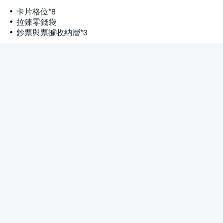
卡片格位*8
拉鍊零錢袋
鈔票與票據收納層*3