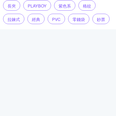
長夾
PLAYBOY
紫色系
格紋
拉鍊式
經典
PVC
零錢袋
鈔票
收納層
票據
卡片