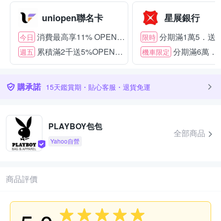
uniopen聯名卡
星展銀行
消費最高享11% OPENPOINT
分期滿1萬5．送15
今日
限時
累積滿2千送5%OPENPOINT
分期滿6萬．送
週五
機車限定
購承諾
15天鑑賞期・貼心客服・退貨免運
PLAYBOY包包
全部商品
Yahoo自營
商品評價