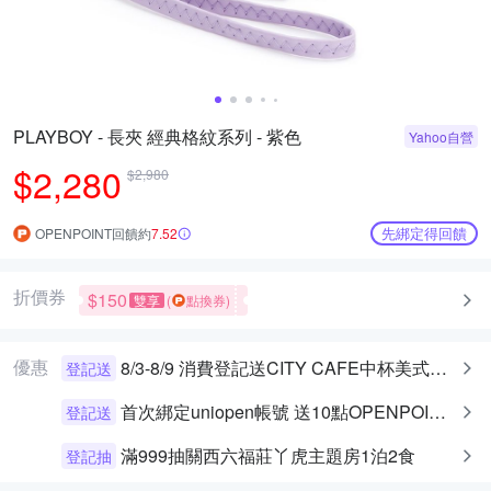
PLAYBOY - 長夾 經典格紋系列 - 紫色
Yahoo自營
$2,280
$2,980
先綁定得回饋
OPENPOINT回饋約
7.52
折價券
$150
雙享
(
點換券)
優惠
8/3-8/9 消費登記送CITY CAFE中杯美式乙杯
登記送
首次綁定uniopen帳號 送10點OPENPOINT+統一布丁一個
登記送
滿999抽關西六福莊丫虎主題房1泊2食
登記抽