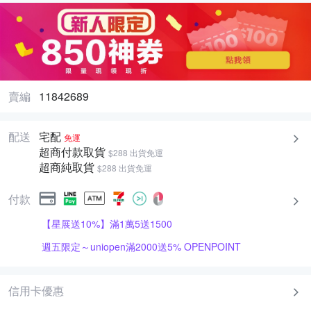
賣編
11842689
配送
宅配
免運
超商付款取貨
$288 出貨免運
超商純取貨
$288 出貨免運
付款
【星展送10%】滿1萬5送1500
週五限定～uniopen滿2000送5% OPENPOINT
信用卡優惠