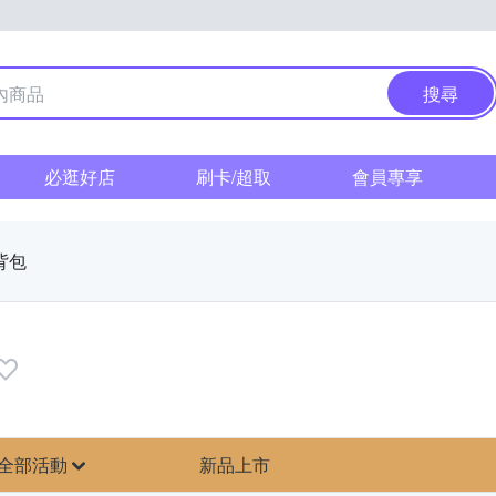
搜尋
必逛好店
刷卡/超取
會員專享
背包
全部活動
新品上市