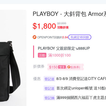
PLAYBOY - 大
$1,800
$2,000
活動折後
先綁定得回饋
OPENPOINT回饋約
5.94
PLAYBOY 父親節限定↘888UP
滿1000折100
活動
折價券
$150
雙享
(
點換券)
優惠
8/3-8/9 消費登記送CITY 
登記送
首次綁定uniopen帳號 送10
登記送
滿999抽關西六福莊丫虎主題
登記抽