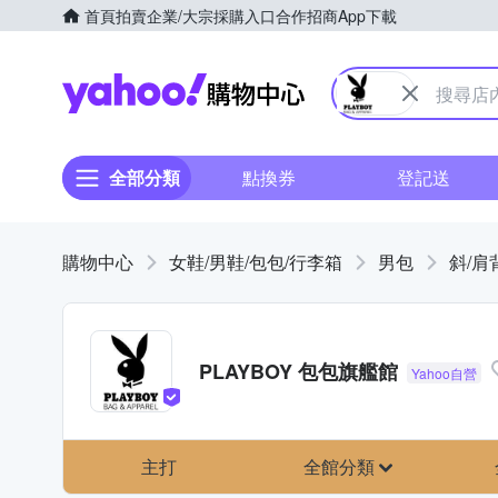
首頁
拍賣
企業/大宗採購入口
合作招商
App下載
Yahoo購物中心
全部分類
點換券
登記送
購物中心
女鞋/男鞋/包包/行李箱
男包
斜/肩
PLAYBOY 包包旗艦館
主打
全館分類