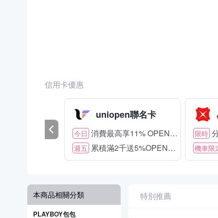
信用卡優惠
uniopen聯名卡
消費最高享11% OPENPOINT
分
今日
限時
累積滿2千送5%OPENPOINT
週五
機車限
本商品相關分類
特別推薦
PLAYBOY包包