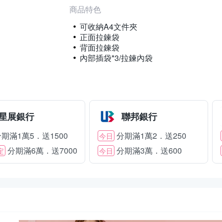
商品特色
可收納A4文件夾
正面拉鍊袋
背面拉鍊袋
內部插袋*3/拉鍊內袋
星展銀行
聯邦銀行
期滿1萬5．送1500
分期滿1萬2．送250
今日
分期滿6萬．送7000
分期滿3萬．送600
定
今日