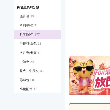
男包全系列分類
後背包
25
單肩/胸包
7
斜/肩背包
177
手提/手拿包
23
名片夾/卡夾
5
中短夾
54
長夾、中長夾
33
零錢包
20
小物配件
15