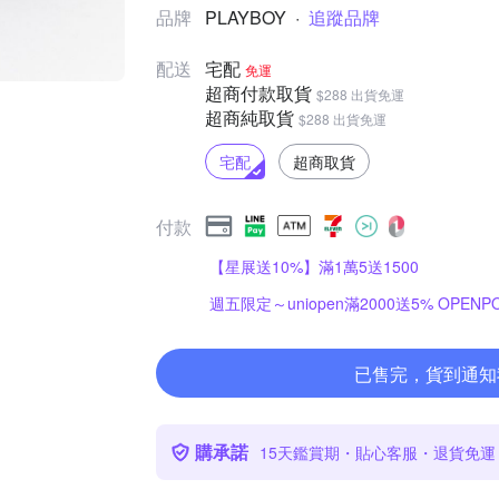
品牌
PLAYBOY
·
追蹤品牌
配送
宅配
免運
超商付款取貨
$288 出貨免運
超商純取貨
$288 出貨免運
宅配
超商取貨
付款
【星展送10%】滿1萬5送1500
週五限定～uniopen滿2000送5% OPENPO
已售完，貨到通知
購承諾
15天鑑賞期・貼心客服・退貨免運