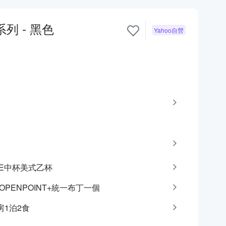
斜背包 Armor系列 - 黑色
Yahoo自營
CAFE中杯美式乙杯
點OPENPOINT+統一布丁一個
房1泊2食