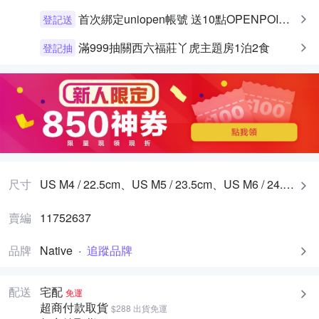
首次綁定uniopen帳號 送10點OPENPOINT+統一布丁一個
登記送
滿999抽關西六福莊丫虎主題房1泊2食
登記抽
尺寸
US M4 / 22.5cm、US M5 / 23.5cm、US M6 / 24.5cm、US M7 / 25.25cm、US M8 / 26cm、US M9 / 27cm、US M10 / 28cm、US M11 / 28.5cm、US M12 / 29.5cm、US M13 / 30cm
賣編
11752637
品牌
Native
·
追蹤品牌
配送
宅配
免運
超商付款取貨
$288 出貨免運