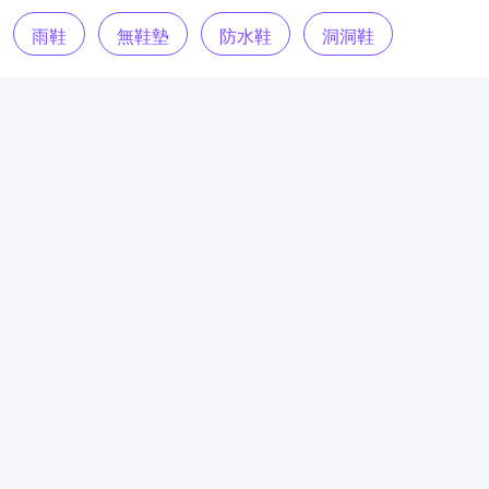
雨鞋
無鞋墊
防水鞋
洞洞鞋
LENNOX
F0000231-1568
潮流