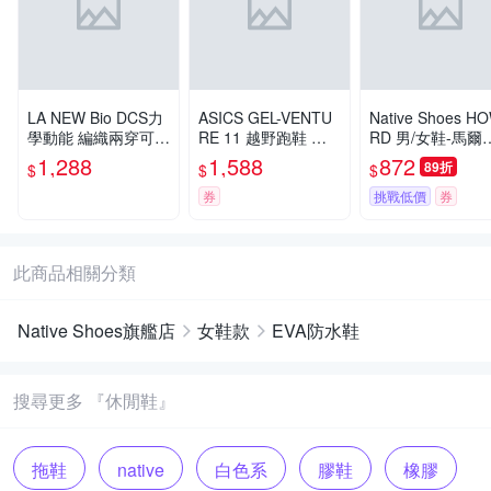
LA NEW Bio DCS力
ASICS GEL-VENTU
Native Shoes H
學動能 編織兩穿可踩
RE 11 越野跑鞋 灰 1
RD 男/女鞋-馬爾
式 防黴抑菌輕便鞋
011C161-020 男鞋
夫藍
1,288
1,588
872
89折
$
$
$
休閒鞋(男/女多款)
券
挑戰低價
券
此商品相關分類
Native Shoes旗艦店
女鞋款
EVA防水鞋
搜尋更多 『休閒鞋』
拖鞋
native
白色系
膠鞋
橡膠