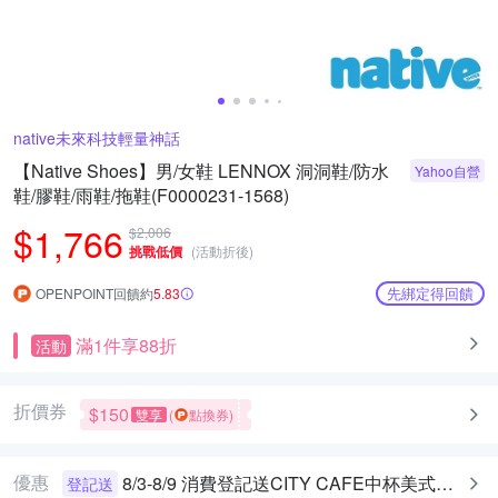
native未來科技輕量神話
【Native Shoes】男/女鞋 LENNOX 洞洞鞋/防水
Yahoo自營
鞋/膠鞋/雨鞋/拖鞋(F0000231-1568)
$1,766
$2,006
挑戰低價
(活動折後)
先綁定得回饋
OPENPOINT回饋約
5.83
滿1件享88折
活動
折價券
$150
雙享
(
點換券)
優惠
8/3-8/9 消費登記送CITY CAFE中杯美式乙杯
登記送