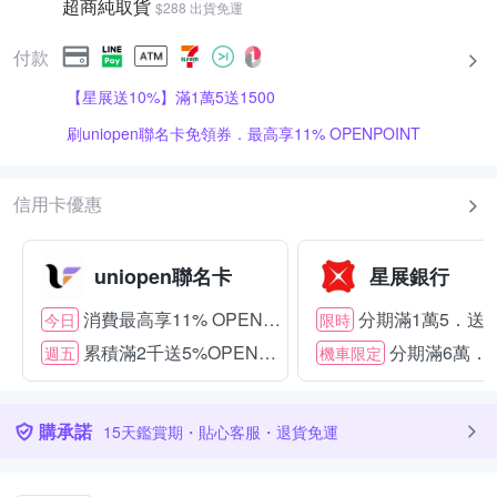
超商純取貨
$288 出貨免運
付款
【星展送10%】滿1萬5送1500
刷uniopen聯名卡免領券．最高享11% OPENPOINT
信用卡優惠
uniopen聯名卡
星展銀行
消費最高享11% OPENPOINT
分期滿1萬5．送15
今日
限時
累積滿2千送5%OPENPOINT
分期滿6萬．送
週五
機車限定
購承諾
15天鑑賞期・貼心客服・退貨免運