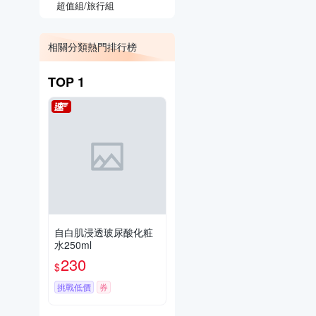
超值組/旅行組
相關分類熱門排行榜
TOP
1
自白肌浸透玻尿酸化粧
水250ml
230
$
挑戰低價
券