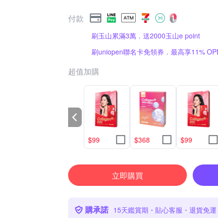
付款
刷玉山累滿3萬．送2000玉山e point
刷uniopen聯名卡免領券．最高享11% OPE
超值加購
$99
$368
$99
立即購買
購承諾
15天鑑賞期・貼心客服・退貨免運