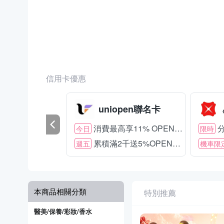
信用卡優惠
uniopen聯名卡
消費最高享11% OPENPOINT
分
今日
限時
累積滿2千送5%OPENPOINT
週五
機車限
本商品相關分類
特別推薦
醫美/保養/彩妝/香水