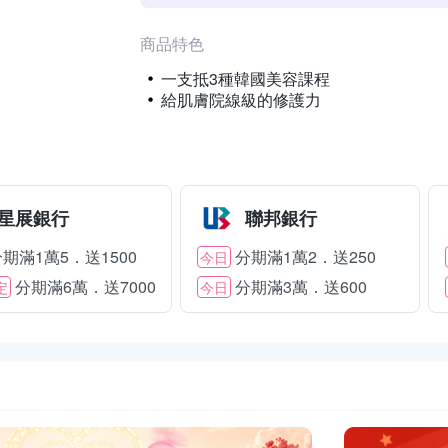
商品特色
一支抵3種韓國美容課程
給肌膚院線級的修護力
星展銀行
聯邦銀行
期滿1萬5．送1500
分期滿1萬2．送250
今日
分期滿6萬．送7000
分期滿3萬．送600
定
今日