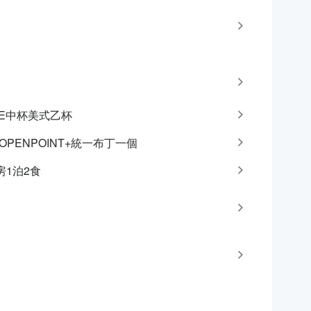
CAFE中杯美式乙杯
點OPENPOINT+統一布丁一個
房1泊2食