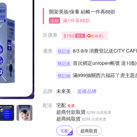
開架美妝/保養 結帳一件再88折
滿1件享88折
活動
折價券
$150
雙享
(
點換券)
優惠
8/3-8/9 消費登記送CITY 
登記送
首次綁定uniopen帳號 送10
登記送
滿999抽關西六福莊丫虎主題
登記抽
品牌
未來美
·
追蹤品牌
配送
宅配
免運
超商付款取貨
$288 出貨免運
超商純取貨
$288 出貨免運
宅配
超商取貨