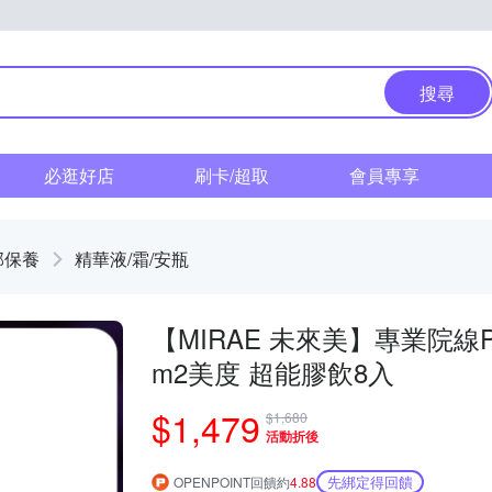
搜尋
必逛好店
刷卡/超取
會員專享
部保養
精華液/霜/安瓶
【MIRAE 未來美】專業院線
m2美度 超能膠飲8入
$1,479
$1,680
活動折後
先綁定得回饋
OPENPOINT回饋約
4.88