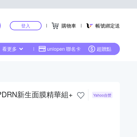
購物車
帳號綁定送
登入
看更多
uniopen 聯名卡
超贈點
PDRN新生面膜精華組+
Yahoo自營