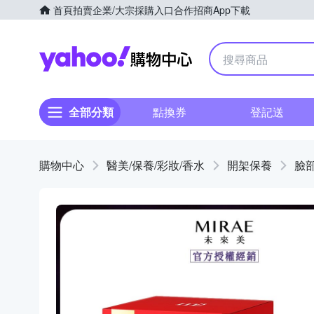
首頁
拍賣
企業/大宗採購入口
合作招商
App下載
Yahoo購物中心
全部分類
點換券
登記送
購物中心
醫美/保養/彩妝/香水
開架保養
臉