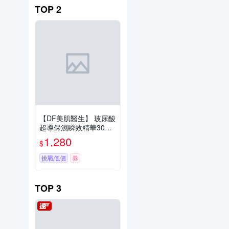
TOP
2
【DF美肌醫生】 玻尿酸
超導保濕瞬效精華30ml
二入組
1,280
$
挑戰低價
券
TOP
3