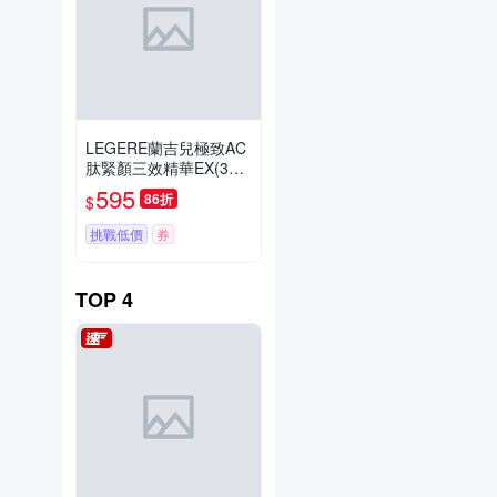
LEGERE蘭吉兒極致AC
肽緊顏三效精華EX(30m
l)
595
86折
$
挑戰低價
券
TOP
4