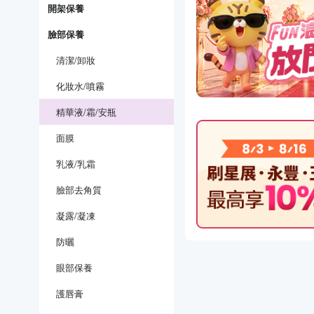
開架保養
臉部保養
清潔/卸妝
化妝水/噴霧
精華液/霜/安瓶
面膜
乳液/乳霜
臉部去角質
凝露/凝凍
防曬
眼部保養
護唇膏