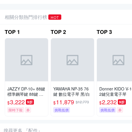
相關分類熱門排行榜
HOT
TOP
1
TOP
2
TOP
3
JAZZY DP-10+ 88鍵
YAMAHA NP-35 76
Donner KIDO V-1
標準鋼琴鍵 88鍵 折
鍵 數位電子琴 黑/白
2鍵兒童電子琴
疊琴 好攜帶
3,222
11,879
2,232
9折
$12,773
9折
$
$
$
限時下殺
券
挑戰低價
挑戰低價
券
搜尋更多 『配件』