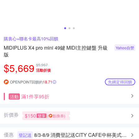
購衷心+聯名卡最高10%回饋
MIDIPLUS X4 pro mini 49鍵 MIDI主控鍵盤 升級
Yahoo自營
版
$5,669
$5,967
活動折後
先綁定得回饋
OPENPOINT回饋約
18.71
滿1件享95折
活動
折價券
$150
雙享
(
點換券)
優惠
8/3-8/9 消費登記送CITY CAFE中杯美式乙杯
登記送