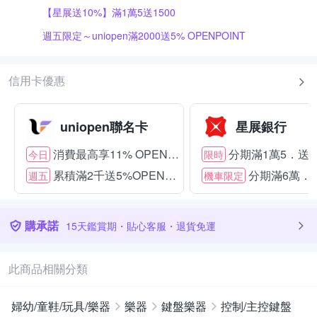
【星展送10%】滿1萬5送1500
週五限定～uniopen滿2000送5% OPENPOINT
信用卡優惠
uniopen聯名卡
星展銀行
消費最高享11% OPENPOINT
分期滿1萬5．送15
今日
限時
累積滿2千送5%OPENPOINT
分期滿6萬．送
週五
機車限定
購承諾
15天鑑賞期・貼心客服・退貨免運
此商品相關分類
婦幼/童鞋/玩具/樂器
樂器
鍵盤樂器
控制/主控鍵盤