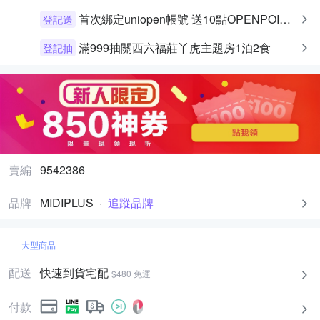
首次綁定uniopen帳號 送10點OPENPOINT+統一布丁一個
登記送
滿999抽關西六福莊丫虎主題房1泊2食
登記抽
賣編
9542386
品牌
MIDIPLUS
·
追蹤品牌
大型商品
配送
快速到貨宅配
$480 免運
付款