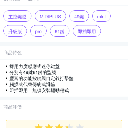
主控鍵盤
MIDIPLUS
49鍵
mini
升級版
pro
61鍵
即插即用
商品特色
採用力度感應式迷你鍵盤
分別有49鍵61鍵的型號
豐富的功能按鍵與自定義打擊墊
觸摸式代替傳統式滑輪
即插即用，無須安裝驅動程式
商品評價