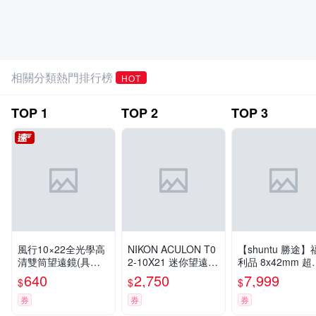
相關分類熱門排行榜
HOT
TOP
1
TOP
2
TOP
3
風行10×22全光學高
NIKON ACULON T0
【shuntu 勝途】
清雙筒望遠鏡(具調
2-10X21 迷你望遠鏡
利品 8x42mm 超
焦功能) 沉穩黑
（黑） - 公司貨原廠
角ED頂級賞鳥雙
640
2,750
7,999
$
$
$
保固
望遠鏡
券
券
券