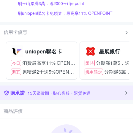
刷玉山累滿3萬．送2000玉山e point
刷uniopen聯名卡免領券．最高享11% OPENPOINT
信用卡優惠
uniopen聯名卡
星展銀行
消費最高享11% OPENPOINT
分期滿1萬5．送15
今日
限時
累積滿2千送5%OPENPOINT
分期滿6萬．送
週五
機車限定
購承諾
15天鑑賞期・貼心客服・退貨免運
商品評價