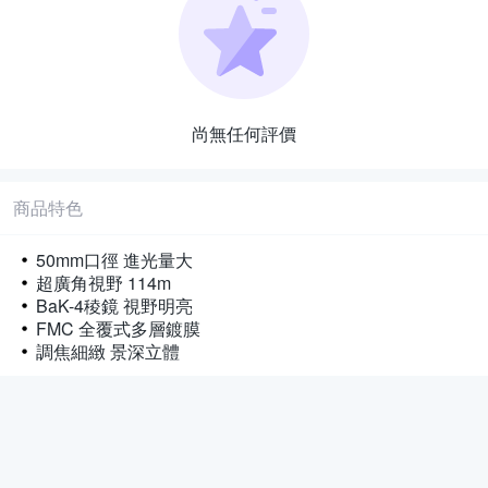
尚無任何評價
商品特色
50mm口徑 進光量大
超廣角視野 114m
BaK-4稜鏡 視野明亮
FMC 全覆式多層鍍膜
調焦細緻 景深立體