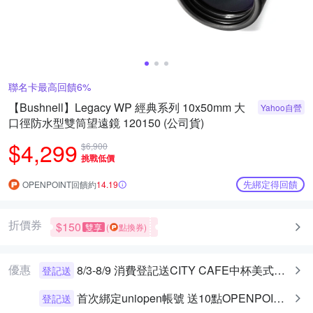
聯名卡最高回饋6%
【Bushnell】Legacy WP 經典系列 10x50mm 大
Yahoo自營
口徑防水型雙筒望遠鏡 120150 (公司貨)
$4,299
$6,900
挑戰低價
先綁定得回饋
OPENPOINT回饋約
14.19
折價券
$150
雙享
(
點換券)
優惠
8/3-8/9 消費登記送CITY CAFE中杯美式乙杯
登記送
首次綁定uniopen帳號 送10點OPENPOINT+統一布丁一個
登記送