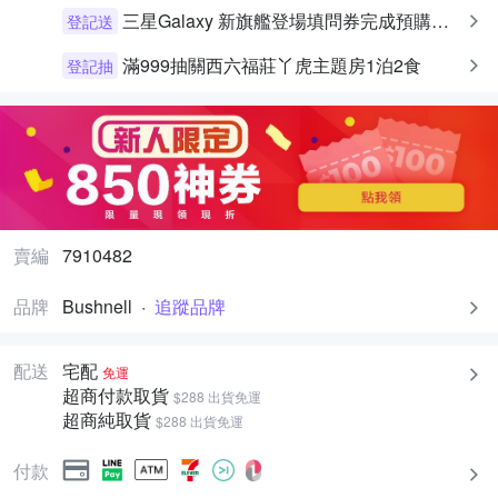
三星Galaxy 新旗艦登場填問券完成預購即可享早鳥預購禮
登記送
滿999抽關西六福莊丫虎主題房1泊2食
登記抽
賣編
7910482
品牌
Bushnell
·
追蹤品牌
配送
宅配
免運
超商付款取貨
$288 出貨免運
超商純取貨
$288 出貨免運
付款