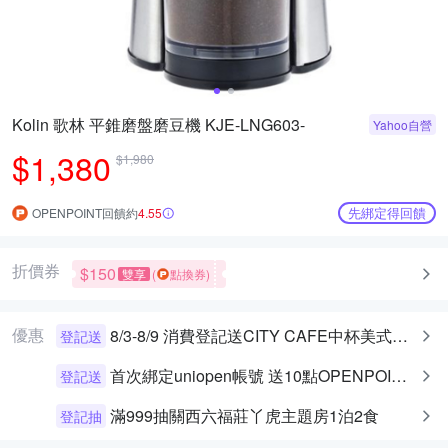
Kolin 歌林 平錐磨盤磨豆機 KJE-LNG603-
Yahoo自營
$1,380
$1,980
先綁定得回饋
OPENPOINT回饋約
4.55
折價券
$150
雙享
(
點換券)
優惠
8/3-8/9 消費登記送CITY CAFE中杯美式乙杯
登記送
首次綁定uniopen帳號 送10點OPENPOINT+統一布丁一個
登記送
滿999抽關西六福莊丫虎主題房1泊2食
登記抽