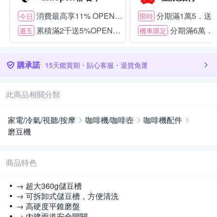
消費最高享11% OPENPOINT
分期滿1萬5．送15
今日
限時
累積滿2千送5%OPENPOINT
分期滿6萬．送
週五
機車限定
購承諾
15天鑑賞期・貼心客服・退貨免運
此商品相關分類
家電/冷氣/視聽/按摩
咖啡機/咖啡壺
咖啡機配件
磨豆機
商品特色
→ 超大360g儲豆槽
→ 可拆卸式儲豆槽，方便清洗
→ 高硬度平錐磨盤
→ 內建兩道安全開關