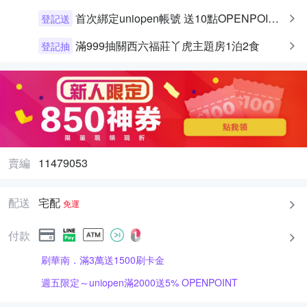
首次綁定uniopen帳號 送10點OPENPOINT+統一布丁一個
登記送
滿999抽關西六福莊丫虎主題房1泊2食
登記抽
賣編
11479053
配送
宅配
免運
付款
刷華南．滿3萬送1500刷卡金
週五限定～uniopen滿2000送5% OPENPOINT