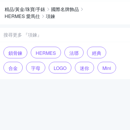
精品/黃金/珠寶/手錶
國際名牌飾品
HERMES 愛馬仕
項鍊
搜尋更多 『項鍊』
鎖骨鍊
HERMES
法瑯
經典
合金
字母
LOGO
迷你
Mini
Pop
時尚
優雅