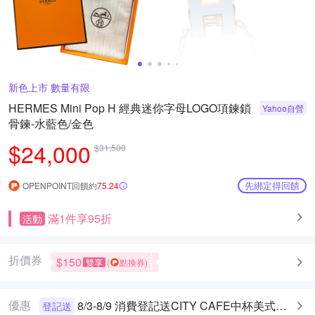
新色上市 數量有限
HERMES Mini Pop H 經典迷你字母LOGO項鍊鎖
Yahoo自營
骨鍊-水藍色/金色
$24,000
$31,500
先綁定得回饋
OPENPOINT回饋約
75.24
滿1件享95折
活動
折價券
$150
雙享
(
點換券)
優惠
8/3-8/9 消費登記送CITY CAFE中杯美式乙杯
登記送