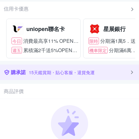
信用卡優惠
uniopen聯名卡
星展銀行
消費最高享11% OPENPOINT
分期滿1萬5．送15
今日
限時
累積滿2千送5%OPENPOINT
分期滿6萬．送
週五
機車限定
購承諾
15天鑑賞期・貼心客服・退貨免運
商品評價