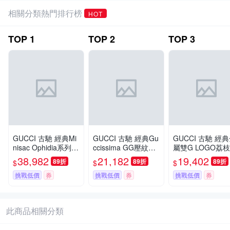
相關分類熱門排行榜
HOT
TOP
1
TOP
2
TOP
3
GUCCI 古馳 經典Mi
GUCCI 古馳 經典Gu
GUCCI 古馳 經
nisac Ophidia系列帆
ccissima GG壓紋銀
屬雙G LOGO荔
布印花綠紅綠織帶皮
釦牛皮腰帶/皮帶(黑)
牛皮暗釦短夾(迷你
38,982
21,182
19,402
89折
89折
89折
$
$
$
革飾邊拉鍊斜背包
黑)
(烏木色)
挑戰低價
券
挑戰低價
券
挑戰低價
券
此商品相關分類