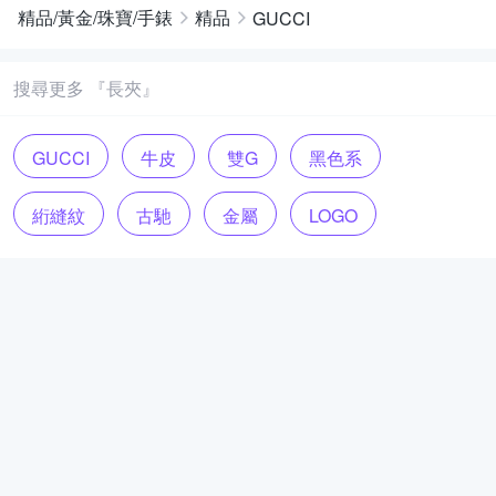
精品/黃金/珠寶/手錶
精品
GUCCI
搜尋更多 『長夾』
GUCCI
牛皮
雙G
黑色系
絎縫紋
古馳
金屬
LOGO
Marmont
GG
車紋
時尚