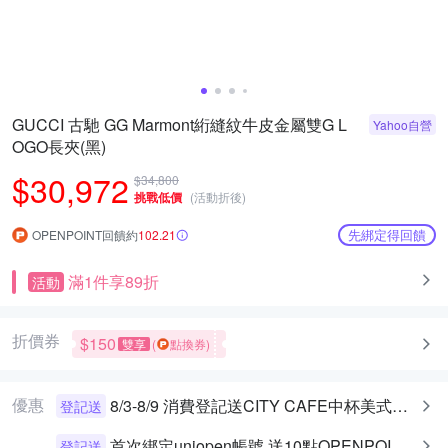
GUCCI 古馳 GG Marmont絎縫紋牛皮金屬雙G L
Yahoo自營
OGO長夾(黑)
$30,972
$34,800
挑戰低價
(活動折後)
先綁定得回饋
OPENPOINT回饋約
102.21
滿1件享89折
活動
折價券
$150
雙享
(
點換券)
優惠
8/3-8/9 消費登記送CITY CAFE中杯美式乙杯
登記送
首次綁定uniopen帳號 送10點OPENPOINT+統一布丁一個
登記送