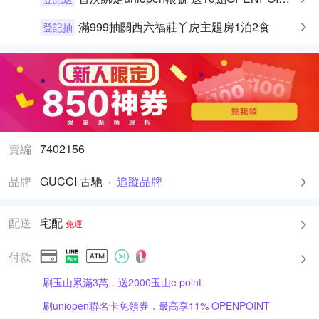
滿999抽關西六福莊丫虎主題房1泊2食
登記抽
賣編
7402156
品牌
GUCCI 古馳
·
追蹤品牌
配送
宅配
免運
付款
刷玉山累滿3萬．送2000玉山e point
刷uniopen聯名卡免領券．最高享11% OPENPOINT