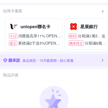
信用卡優惠
uniopen聯名卡
星展銀行
消費最高享11% OPENPOINT
分期滿1萬5．送15
今日
限時
累積滿2千送5%OPENPOINT
分期滿6萬．送
週五
機車限定
購承諾
真品保證・15天鑑賞期・貼心客服
商品評價