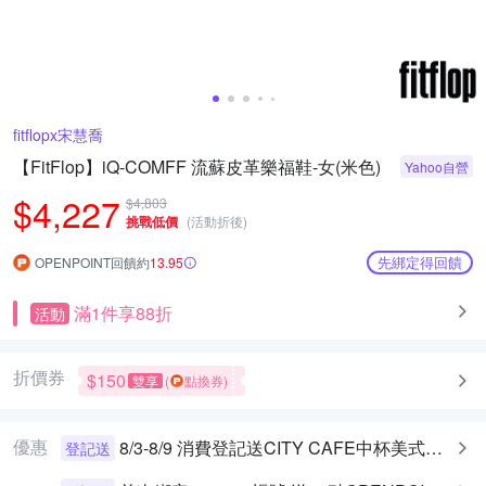
fitflopx宋慧喬
【FitFlop】iQ-COMFF 流蘇皮革樂福鞋-女(米色)
Yahoo自營
$4,227
$4,803
挑戰低價
(活動折後)
先綁定得回饋
OPENPOINT回饋約
13.95
滿1件享88折
活動
折價券
$150
雙享
(
點換券)
優惠
8/3-8/9 消費登記送CITY CAFE中杯美式乙杯
登記送