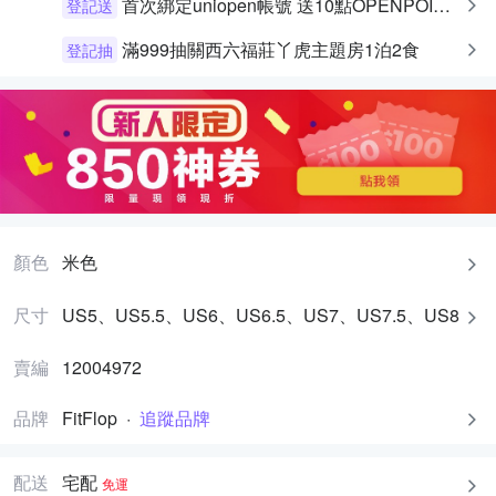
首次綁定uniopen帳號 送10點OPENPOINT+統一布丁一個
登記送
滿999抽關西六福莊丫虎主題房1泊2食
登記抽
顏色
米色
尺寸
US5、US5.5、US6、US6.5、US7、US7.5、US8
賣編
12004972
品牌
FitFlop
·
追蹤品牌
配送
宅配
免運