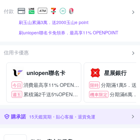
付款
刷玉山累滿3萬．送2000玉山e point
刷uniopen聯名卡免領券．最高享11% OPENPOINT
信用卡優惠
uniopen聯名卡
星展銀行
消費最高享11% OPENPOINT
分期滿1萬5．送15
今日
限時
累積滿2千送5%OPENPOINT
分期滿6萬．送
週五
機車限定
購承諾
15天鑑賞期・貼心客服・退貨免運