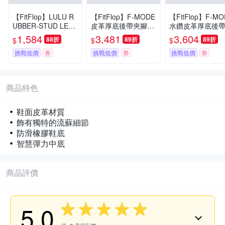
【FitFlop】LULU R
【FitFlop】F-MODE
【FitFlop】F-MO
UBBER-STUD LEAT
皮革厚底後帶夾腳涼
水鑽皮革厚底後
HER TOE-POST SA
鞋-女(米色)
鞋-女(青銅色)
1,584
3,481
3,604
88折
89折
89折
$
$
$
NDALS縫線造型皮革
夾脚涼鞋-女(海沫藍
挑戰低價
券
挑戰低價
券
挑戰低價
券
色)
商品特色
鞋面皮革材質
飾有獨特的流蘇細節
防滑橡膠鞋底
智慧彈力中底
商品評價
5.0