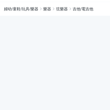
婦幼/童鞋/玩具/樂器
樂器
弦樂器
吉他/電吉他