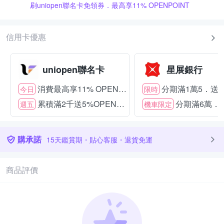
刷uniopen聯名卡免領券．最高享11% OPENPOINT
信用卡優惠
uniopen聯名卡
星展銀行
消費最高享11% OPENPOINT
分期滿1萬5．送15
今日
限時
累積滿2千送5%OPENPOINT
分期滿6萬．送
週五
機車限定
購承諾
15天鑑賞期・貼心客服・退貨免運
商品評價