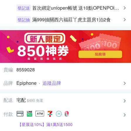
首次綁定uniopen帳號 送10點OPENPOINT+統一布丁一個
登記送
滿999抽關西六福莊丫虎主題房1泊2食
登記抽
賣編
8559028
品牌
Epiphone
·
追蹤品牌
配送
宅配
$490 免運
付款
【星展送10%】滿1萬5送1500