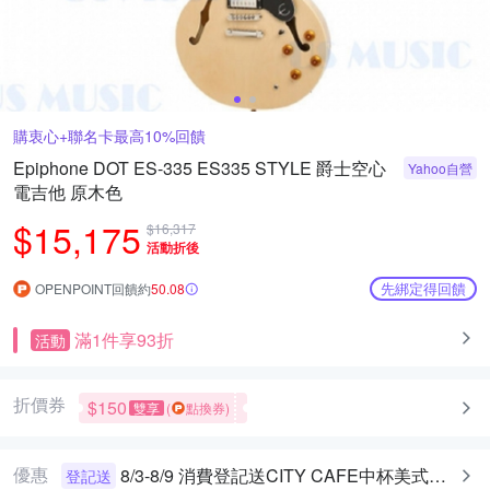
購衷心+聯名卡最高10%回饋
Epiphone DOT ES-335 ES335 STYLE 爵士空心
Yahoo自營
電吉他 原木色
$15,175
$16,317
活動折後
先綁定得回饋
OPENPOINT回饋約
50.08
滿1件享93折
活動
折價券
$150
雙享
(
點換券)
優惠
8/3-8/9 消費登記送CITY CAFE中杯美式乙杯
登記送