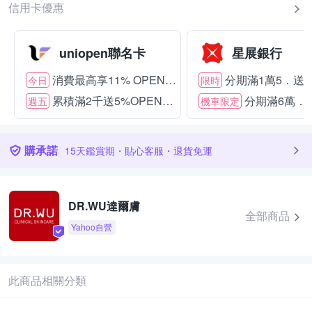
信用卡優惠
uniopen聯名卡
星展銀行
消費最高享11% OPENPOINT
分期滿1萬5．送15
今日
限時
累積滿2千送5%OPENPOINT
分期滿6萬．送
週五
機車限定
購承諾
15天鑑賞期・貼心客服・退貨免運
DR.WU達爾膚
全部商品
Yahoo自營
此商品相關分類