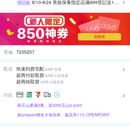
8/10-8/24 美妝保養指定品滿999登記送10%超贈點，上限168(限前100名)
登記抽
賣編
7235207
配送
快速到貨宅配
$480 免運
超商付款取貨
$288 出貨免運
超商純取貨
$288 出貨免運
付款
刷玉山累滿3萬．送2000玉山e point
刷uniopen聯名卡免領券．最高享11% OPENPOINT