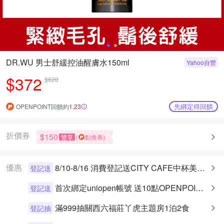
DR.WU 男士舒緩控油醒膚水150ml
Yahoo自營
$372
$620
先綁定得回饋
OPENPOINT回饋約
1.23
折價券
$150
雙享
(
點換券)
優惠
8/10-8/16 消費登記送CITY CAFE中杯美式乙杯
登記送
首次綁定uniopen帳號 送10點OPENPOINT+統一布丁一個
登記送
滿999抽關西六福莊丫虎主題房1泊2食
登記抽