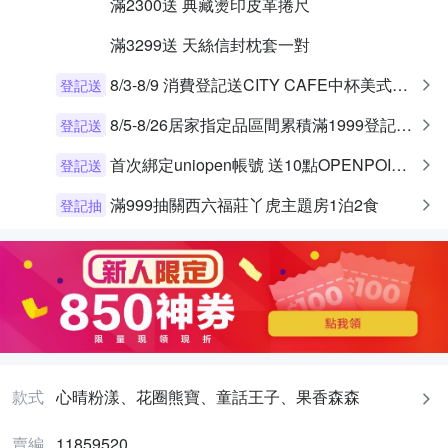
滿2300送
典藏燙印皮革捲尺
滿3299送
天絲信封枕套一對
8/3-8/9 消費登記送CITY CAFE中杯美式乙杯
登記送
8/5-8/26居家指定品區間累積滿1999登記送10%OP點數 (回饋上限300)
登記送
首次綁定uniopen帳號 送10點OPENPOINT+統一布丁一個
登記送
滿999抽關西六福莊丫虎主題房1泊2食
登記抽
款式
心晴粉漾、花圈熊寶、童話王子、果香森森
賣編
11859520