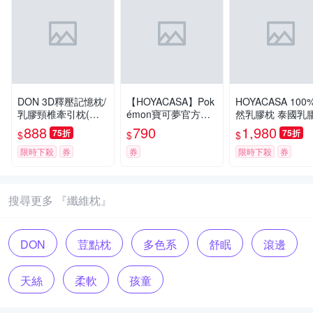
DON 3D釋壓記憶枕/
【HOYACASA】Pok
HOYACASA 100
乳膠頸椎牽引枕(買1
émon寶可夢官方授
然乳膠枕 泰國乳
送1)多色任選 快速出
權-ICE TECH⁺冰絲
人體工學乳膠枕 
888
790
1,980
75折
75折
$
$
$
貨
涼感長型抱枕-悠閒
工學乳膠枕(二入)
午睡(38x100cm)
限時下殺
券
券
限時下殺
券
搜尋更多 『纖維枕』
DON
荳點枕
多色系
舒眠
滾邊
天絲
柔軟
孩童