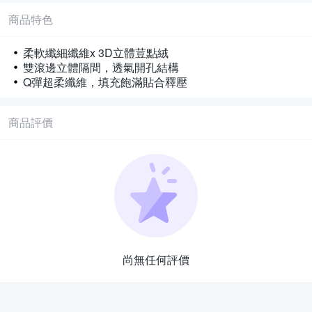
商品特色
柔軟纖細纖維x 3D立體荳點絨
雙滾邊立體隔間，透氣開孔結構
Q彈超柔纖維，填充飽滿貼合釋壓
商品評價
尚無任何評價