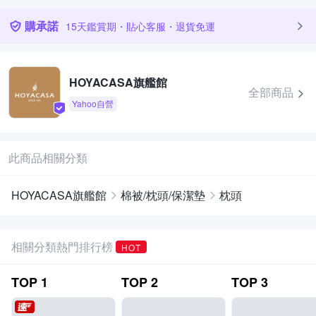
購承諾
15天鑑賞期・貼心客服・退貨免運
HOYACASA旗艦館
全部商品
Yahoo自營
此商品相關分類
HOYACASA旗艦館
棉被/枕頭/保潔墊
枕頭
相關分類熱門排行榜
HOT
TOP
1
TOP
2
TOP
3