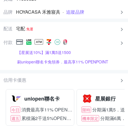
品牌
HOYACASA 禾雅寢具
·
追蹤品牌
配送
宅配
免運
付款
【星展送10%】滿1萬5送1500
刷uniopen聯名卡免領券．最高享11% OPENPOINT
信用卡優惠
uniopen聯名卡
星展銀行
消費最高享11% OPENPOINT
分期滿1萬5．送15
今日
限時
累積滿2千送5%OPENPOINT
分期滿6萬．送
週五
機車限定