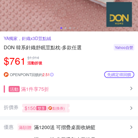
YA獨家，針織x3D荳點絨
DON 韓系針織舒眠荳點枕-多款任選
Yahoo自營
$761
$1,014
活動折後
先綁定得回饋
OPENPOINT回饋約
2.51
滿1件享75折
活動
折價券
$150
雙享
(
點換券)
優惠
滿1200送
可摺疊桌面收納籃
滿額贈