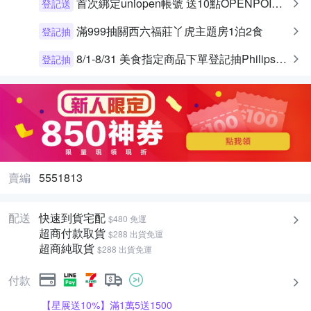
首次綁定uniopen帳號 送10點OPENPOINT+統一布丁一個
登記送
滿999抽關西六福莊丫虎主題房1泊2食
登記抽
8/1-8/31 美食指定商品下單登記抽Philips飛利浦 星樂視透視海星氣炸鍋4.2L 一名
登記抽
賣編
5551813
配送
快速到貨宅配
$480 免運
超商付款取貨
$288 出貨免運
超商純取貨
$288 出貨免運
付款
【星展送10%】滿1萬5送1500