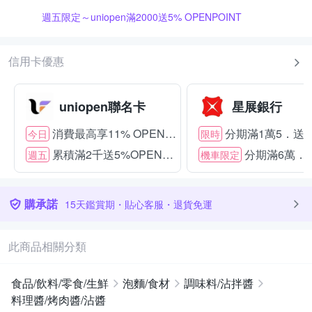
週五限定～uniopen滿2000送5% OPENPOINT
信用卡優惠
uniopen聯名卡
星展銀行
消費最高享11% OPENPOINT
分期滿1萬5．送15
今日
限時
累積滿2千送5%OPENPOINT
分期滿6萬．送
週五
機車限定
購承諾
15天鑑賞期・貼心客服・退貨免運
此商品相關分類
食品/飲料/零食/生鮮
泡麵/食材
調味料/沾拌醬
料理醬/烤肉醬/沾醬