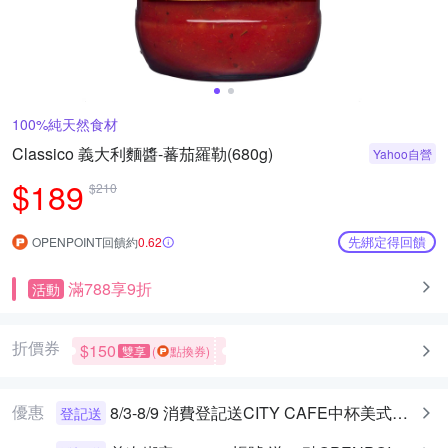
100%純天然食材
Classico 義大利麵醬-蕃茄羅勒(680g)
Yahoo自營
$189
$210
先綁定得回饋
OPENPOINT回饋約
0.62
滿788享9折
活動
折價券
$150
雙享
(
點換券)
優惠
8/3-8/9 消費登記送CITY CAFE中杯美式乙杯
登記送