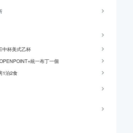
折
CAFE中杯美式乙杯
點OPENPOINT+統一布丁一個
房1泊2食