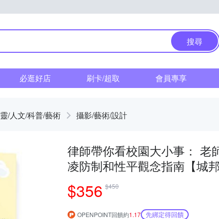
搜尋
必逛好店
刷卡/超取
會員專享
靈/人文/科普/藝術
攝影/藝術/設計
律師帶你看校園大小事： 老
凌防制和性平觀念指南【城
$356
$450
先綁定得回饋
OPENPOINT回饋約
1.17