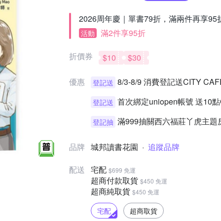
2026周年慶｜單書79折，滿兩件再享95
滿2件享95折
活動
折價券
$10
$30
優惠
8/3-8/9 消費登記送CITY 
登記送
首次綁定uniopen帳號 送10
登記送
滿999抽關西六福莊丫虎主題
登記抽
品牌
城邦讀書花園
·
追蹤品牌
配送
宅配
$699 免運
超商付款取貨
$450 免運
超商純取貨
$450 免運
宅配
超商取貨