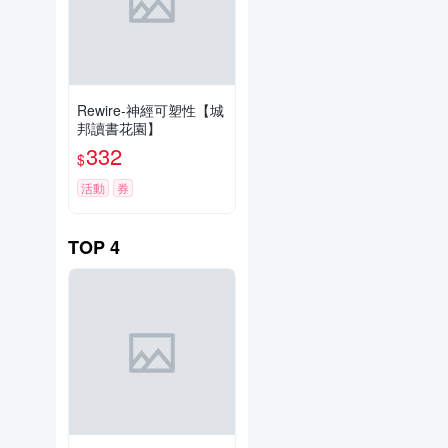
Rewire-神經可塑性【城
邦讀書花園】
332
$
活動
券
TOP
4