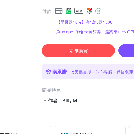
付款
【星展送10%】滿1萬5送1500
刷uniopen聯名卡免領券．最高享11% OPE
立即購買
購承諾
15天鑑賞期・貼心客服・退貨免運
商品特色
作者：Kitty M