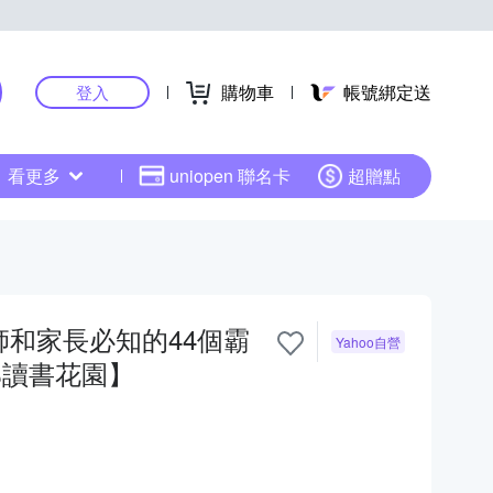
購物車
帳號綁定送
登入
看更多
uniopen 聯名卡
超贈點
師和家長必知的44個霸
Yahoo自營
邦讀書花園】