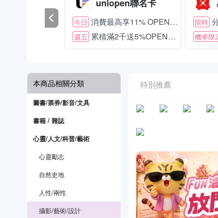
uniopen聯名卡
消費最高享11% OPENPOINT
分
今日
限時
累積滿2千送5%OPENPOINT
週五
機車限
本商品相關分類
特別推薦
圖書/票券/影音/文具
書籍 / 雜誌
心靈/人文/科普/藝術
心靈勵志
自然史地
人性/兩性
攝影/藝術/設計