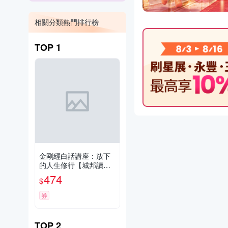
相關分類熱門排行榜
TOP
1
金剛經白話講座：放下
的人生修行【城邦讀書
花園】
474
$
券
TOP
2