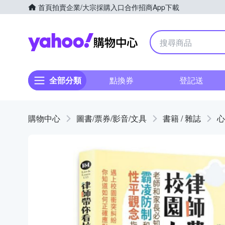
首頁
拍賣
企業/大宗採購入口
合作招商
App下載
Yahoo購物中心
全部分類
點換券
登記送
購物中心
圖書/票券/影音/文具
書籍 / 雜誌
心