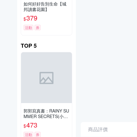
如何好好告別生命【城
邦讀書花園】
379
$
活動
券
TOP
5
郭郭寫真書：RAINY SU
MMER SECRETS(小卡
親簽版)【城邦讀書花
473
$
園】
商品評價
活動
券