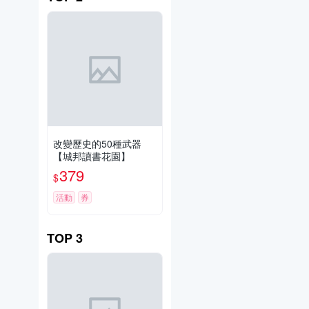
改變歷史的50種武器
【城邦讀書花園】
379
$
活動
券
TOP
3