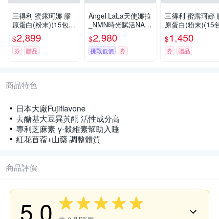
三得利 蜜露珂娜 膠
Angel LaLa天使娜拉
三得利 蜜露珂娜 
原蛋白(粉末)(15包/
_NMN時光賦活NAD
原蛋白(粉末)(15包
盒)x4-共60包
H EX膠囊x5盒(30顆/
盒)x2-共30包
2,899
2,980
1,450
$
$
$
盒)
券
贈品
挑戰低價
券
券
贈品
商品特色
日本大廠Fujiflavone
去醣基大豆異黃酮 活性成分高
專利芝麻素 γ-穀維素幫助入睡
紅花苜蓿+山藥 調整體質
商品評價
5.0