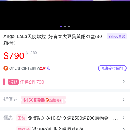
Angel LaLa天使娜拉_好青春大豆異黃酮x1盒(30
Yahoo自營
顆/盒)
$790
$1,280
先綁定得回饋
OPENPOINT回饋約
2.61
任選2件790
活動
折價券
$150
雙享
(
點換券)
優惠
免登記》8/10-8/19 滿2500送200購物金，最高送400
回饋
滿1980送
燕窩膠原凍5包
滿額贈