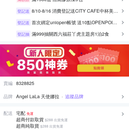
8/10-8/16 消費登記送CITY CAFE中杯美式乙杯
登記送
首次綁定uniopen帳號 送10點OPENPOINT+統一布丁一個
登記送
滿999抽關西六福莊丫虎主題房1泊2食
登記抽
賣編
8328825
品牌
Angel LaLa 天使娜拉
·
追蹤品牌
配送
宅配
免運
超商付款取貨
$288 出貨免運
超商純取貨
$288 出貨免運