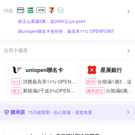
付款
刷玉山累滿3萬．送2000玉山e point
刷uniopen聯名卡免領券．最高享11% OPENPOINT
信用卡優惠
uniopen聯名卡
星展銀行
消費最高享11% OPENPOINT
分期滿1萬5．送15
今日
限時
累積滿2千送5%OPENPOINT
分期滿6萬．送
週五
機車限定
購承諾
15天鑑賞期・貼心客服・退貨免運