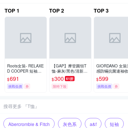
TOP
1
TOP
2
TOP
3
Roots女裝- RELAXE
【GAP】摩登圓領T
GIORDANO 女裝
D COOPER 短袖上
恤-麻灰/黑色/清新白/
感防蟎抗菌連袖
衣-淡莓紫
海軍藍(839665)
短袖T恤【雙色任
691
300
599
61折
$
$
$
選】
挑戰低價
券
限時下殺
挑戰低價
券
搜尋更多 『T恤』
Abercrombie & Fitch
灰色系
a&f
短袖