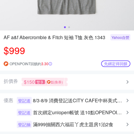
AF a&f Abercrombie & Fitch 短袖 T恤 灰色 1343
Yahoo自營
$999
先綁定得回饋
OPENPOINT回饋約
3.30
折價券
$150
雙享
(
點換券)
優惠
8/3-8/9 消費登記送CITY CAFE中杯美式乙杯
登記送
首次綁定uniopen帳號 送10點OPENPOINT+統一布丁一個
登記送
滿999抽關西六福莊丫虎主題房1泊2食
登記抽