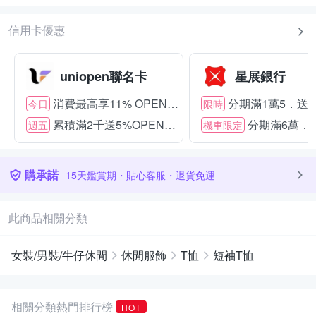
信用卡優惠
uniopen聯名卡
星展銀行
消費最高享11% OPENPOINT
分期滿1萬5．送15
今日
限時
累積滿2千送5%OPENPOINT
分期滿6萬．送
週五
機車限定
購承諾
15天鑑賞期・貼心客服・退貨免運
此商品相關分類
女裝/男裝/牛仔休閒
休閒服飾
T恤
短袖T恤
相關分類熱門排行榜
HOT