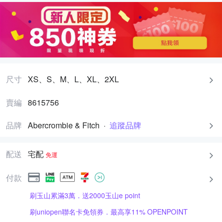
尺寸
XS、S、M、L、XL、2XL
賣編
8615756
品牌
Abercrombie & Fitch
·
追蹤品牌
配送
宅配
免運
付款
刷玉山累滿3萬．送2000玉山e point
刷uniopen聯名卡免領券．最高享11% OPENPOINT