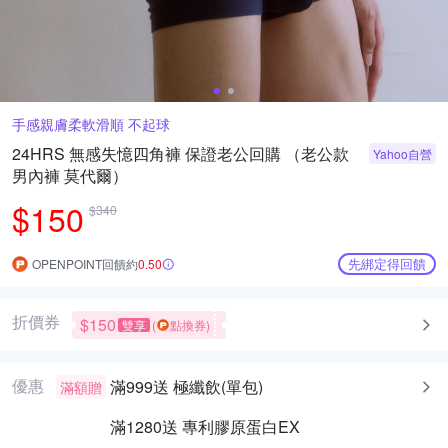
手感親膚柔軟滑順 不起球
24HRS 無感失憶四角褲 保證老公回購 （老公款
Yahoo自營
男內褲 莫代爾）
$150
$340
先綁定得回饋
OPENPOINT回饋約
0.50
折價券
$150
雙享
(
點換券)
優惠
滿999送
極纖飲(單包)
滿額贈
滿1280送
專利膠原蛋白EX