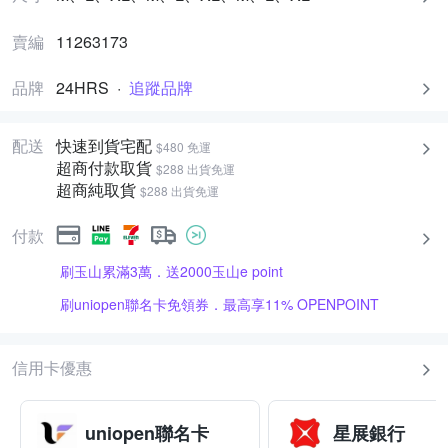
賣編
11263173
品牌
24HRS
·
追蹤品牌
配送
快速到貨宅配
$480 免運
超商付款取貨
$288 出貨免運
超商純取貨
$288 出貨免運
付款
刷玉山累滿3萬．送2000玉山e point
刷uniopen聯名卡免領券．最高享11% OPENPOINT
信用卡優惠
uniopen聯名卡
星展銀行