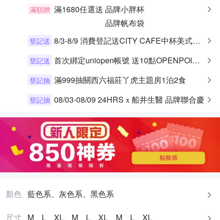
滿1680任選送
品牌小胖杯
滿額贈
品牌帆布袋
8/3-8/9 消費登記送CITY CAFE中杯美式乙杯
登記送
首次綁定uniopen帳號 送10點OPENPOINT+統一布丁一個
登記送
滿999抽關西六福莊丫虎主題房1泊2食
登記抽
08/03-08/09 24HRSｘ船井生醫 品牌聯合慶
登記抽
顏色
藍色系、灰色系、黑色系
尺寸
M、L、XL、M、L、XL、M、L、XL