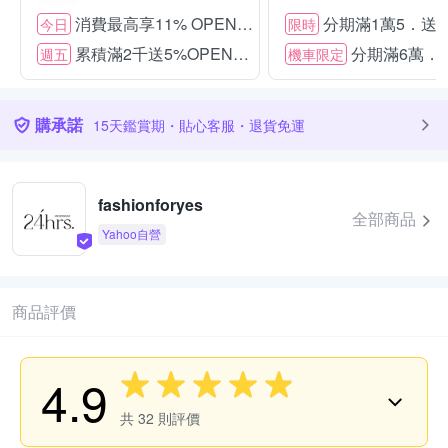
消費最高享11% OPENPOINT
分期滿1萬5．送15
今日
限時
累積滿2千送5%OPENPOINT
分期滿6萬．送
週五
機車限定
購承諾
15天鑑賞期・貼心客服・退貨免運
fashionforyes
全部商品
Yahoo自營
商品評價
4.9
共
32
則評價