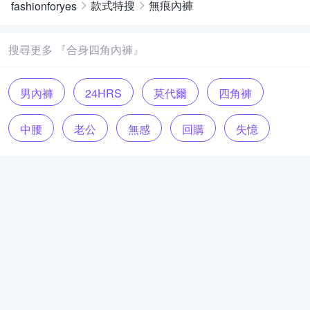
款式特搜
無痕內褲
fashionforyes
搜尋更多 『合身四角內褲』
男內褲
24HRS
莫代爾
四角褲
中腰
老公
無感
回購
失憶
不捲邊
腳口
內衣