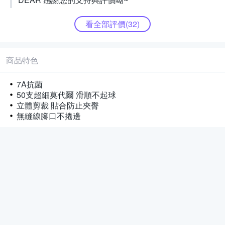
看全部評價(
32
)
商品特色
7A抗菌
50支超細莫代爾 滑順不起球
立體剪裁 貼合防止夾臀
無縫線腳口不捲邊