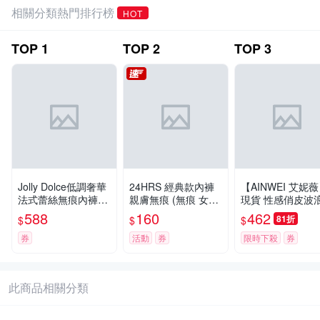
相關分類熱門排行榜
HOT
TOP
1
TOP
2
TOP
3
Jolly Dolce低調奢華
24HRS 經典款內褲
【AINWEI 艾妮
法式蕾絲無痕內褲五
親膚無痕 (無痕 女內
現貨 性感俏皮波
件組
褲 女內著 無感失憶)
絲拼接低腰內褲/
588
160
462
81折
$
$
$
內褲/女內褲/無痕
褲(超值5件組-顏
券
活動
券
限時下殺
券
機)
此商品相關分類