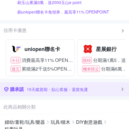
刷玉山累滿3萬．送2000玉山e point
刷uniopen聯名卡免領券．最高享11% OPENPOINT
信用卡優惠
uniopen聯名卡
星展銀行
消費最高享11% OPENPOINT
分期滿1萬5．送15
今日
限時
累積滿2千送5%OPENPOINT
分期滿6萬．送
週五
機車限定
購承諾
15天鑑賞期・貼心客服・退貨免運
此商品相關分類
婦幼/童鞋/玩具/樂器
玩具/積木
DIY創意遊戲
科學玩具