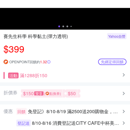
賽先生科學 科學黏土(彈力透明)
Yahoo自營
$399
先綁定得回饋
OPENPOINT回饋約
1.32
滿1288折150
活動
折價券
$150
$50
雙享
(
點換券)
優惠
免登記》8/10-8/19 滿2500送200購物金，最高送400
回饋
8/10-8/16 消費登記送CITY CAFE中杯美式乙杯
登記送