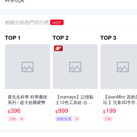
相關分類熱門排行榜
HOT
TOP
1
TOP
2
TOP
3
賽先生科學 科學魔術
【mamayo】記憶黏
【JoanMiro 原創
系列 / 超大拾圓硬幣
土12色工具組-台灣
玩 】兒童3D手作
製無毒黏土(含壓
智立體折紙-動物 
396
999
199
$
$
$
模、牌卡、擬人配件
08374
組、操作手冊)
活動
券
挑戰低價
券
活動