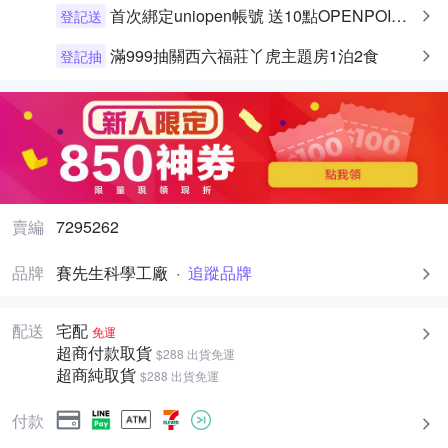
首次綁定uniopen帳號 送10點OPENPOINT+統一布丁一個
登記送
滿999抽關西六福莊丫虎主題房1泊2食
登記抽
賣編
7295262
品牌
賽先生科學工廠
·
追蹤品牌
配送
宅配
免運
超商付款取貨
$288 出貨免運
超商純取貨
$288 出貨免運
付款