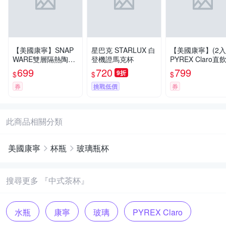
【美國康寧】SNAP
星巴克 STARLUX 白
【美國康寧】(2入
WARE雙層隔熱陶瓷
登機證馬克杯
PYREX Claro直
芯享杯400ml-四色可
攜耐熱玻璃水瓶92
699
720
799
9折
$
$
$
選(辦公杯)-2入組
ml(2色任選)
券
挑戰低價
券
此商品相關分類
美國康寧
杯瓶
玻璃瓶杯
搜尋更多 『中式茶杯』
水瓶
康寧
玻璃
PYREX Claro