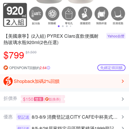
【美國康寧】(2入組) PYREX Claro直飲便攜耐
Yahoo自營
熱玻璃水瓶920ml(2色任選)
$799
$1,500
先綁定得回饋
OPENPOINT回饋約
2.64
Shopback加碼2%回饋
折價券
$150
雙享
(
點換券)
優惠
8/3-8/9 消費登記送CITY CAFE中杯美式乙杯
登記送
8/5-8/26居家指定品區間累積滿1999登記送10%OP點數 (回饋上限300)
登記送