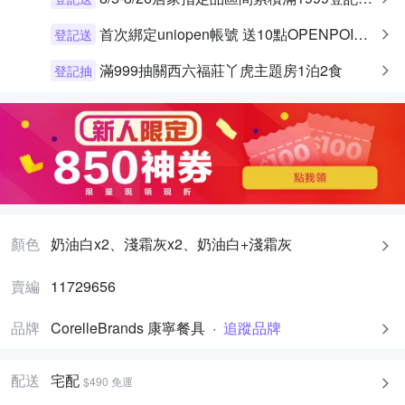
首次綁定uniopen帳號 送10點OPENPOINT+統一布丁一個
登記送
滿999抽關西六福莊丫虎主題房1泊2食
登記抽
顏色
奶油白x2、淺霜灰x2、奶油白+淺霜灰
賣編
11729656
品牌
CorelleBrands 康寧餐具
·
追蹤品牌
配送
宅配
$490 免運