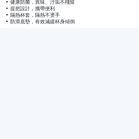
健康防菌，異味、汙垢不殘留
提把設計，攜帶便利
隔熱杯套，隔熱不燙手
防滑底墊，有效減緩杯身傾倒