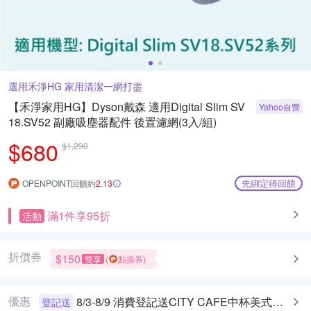
選用禾淨HG 家用清潔一網打盡
【禾淨家用HG】Dyson戴森 適用Digital Slim SV
Yahoo自營
18.SV52 副廠吸塵器配件 後置濾網(3入/組)
$680
$1,290
先綁定得回饋
OPENPOINT回饋約
2.13
滿1件享95折
活動
折價券
$150
雙享
(
點換券)
優惠
8/3-8/9 消費登記送CITY CAFE中杯美式乙杯
登記送