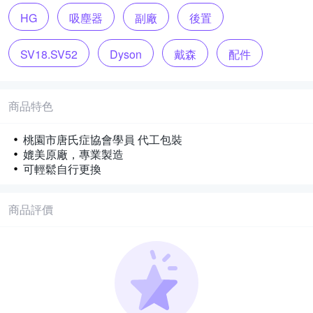
HG
吸塵器
副廠
後置
SV18.SV52
Dyson
戴森
配件
商品特色
桃園市唐氏症協會學員 代工包裝
媲美原廠，專業製造
可輕鬆自行更換
商品評價