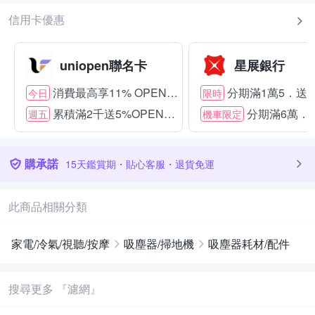
信用卡優惠
uniopen聯名卡
星展銀行
消費最高享11% OPENPOINT
分期滿1萬5．送15
今日
限時
累積滿2千送5%OPENPOINT
分期滿6萬．送
週五
機車限定
購承諾
15天鑑賞期・貼心客服・退貨免運
此商品相關分類
家電/冷氣/視聽/按摩
吸塵器/掃地機
吸塵器耗材/配件
搜尋更多 『濾網』