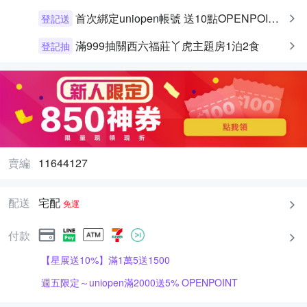
首次綁定uniopen帳號 送10點OPENPOINT+統一布丁一個
登記送
滿999抽關西六福莊丫虎主題房1泊2食
登記抽
賣編
11644127
配送
宅配
免運
付款
【星展送10%】滿1萬5送1500
週五限定～uniopen滿2000送5% OPENPOINT