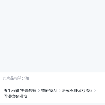
此商品相關分類
養生/保健/美體/醫療
醫療/藥品
居家檢測/耳額溫槍
耳溫槍/額溫槍