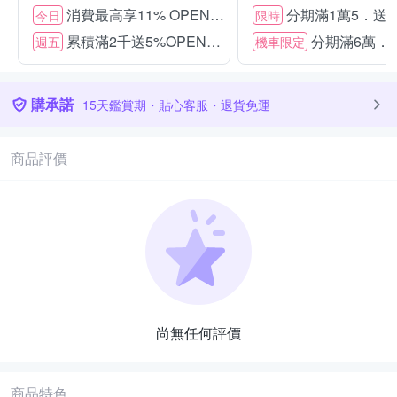
消費最高享11% OPENPOINT
分期滿1萬5．送15
今日
限時
累積滿2千送5%OPENPOINT
分期滿6萬．送
週五
機車限定
購承諾
15天鑑賞期・貼心客服・退貨免運
商品評價
尚無任何評價
商品特色