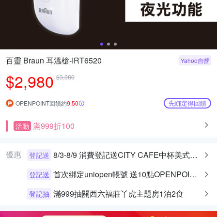
百靈 Braun 耳溫槍-IRT6520
Yahoo自營
$2,980
$3,380
先綁定得回饋
OPENPOINT回饋約
9.50
滿999折100
活動
優惠
8/3-8/9 消費登記送CITY CAFE中杯美式乙杯
登記送
首次綁定uniopen帳號 送10點OPENPOINT+統一布丁一個
登記送
滿999抽關西六福莊丫虎主題房1泊2食
登記抽