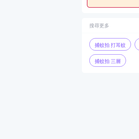
搜尋更多
捕蚊拍 打耳蚊
捕蚊拍 三層