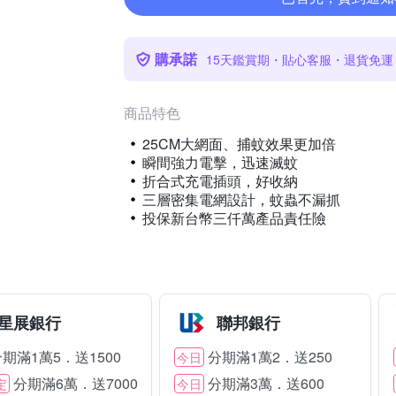
購承諾
15天鑑賞期・貼心客服・退貨免運
商品特色
25CM大網面、捕蚊效果更加倍
瞬間強力電擊，迅速滅蚊
折合式充電插頭，好收納
三層密集電網設計，蚊蟲不漏抓
投保新台幣三仟萬產品責任險
星展銀行
聯邦銀行
期滿1萬5．送1500
分期滿1萬2．送250
今日
分期滿6萬．送7000
分期滿3萬．送600
定
今日