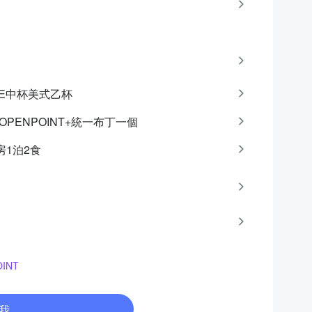
CAFE中杯美式乙杯
點OPENPOINT+統一布丁一個
房1泊2食
INT
我