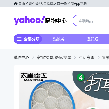
首頁
拍賣
企業/大宗採購入口
合作招商
App下載
Yahoo購物中心
全部分類
點換券
登記送
購物中心
家電/冷氣/視聽/按摩
生活家電
電