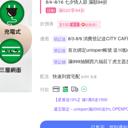
8/4~8/16 七夕情人節 滿額94折
滿520享94折
活動
折價券
$150
雙享
(
點換券)
優惠
8/3-8/9 消費登記送CITY 
登記送
首次綁定uniopen帳號 送10
登記送
滿999抽關西六福莊丫虎主題
登記抽
配送
快速到貨宅配
$480 免運
付款
【星展送10%】滿1萬5送1500
週五限定～uniopen滿2000送5% OPENPO
已售完，貨到通知