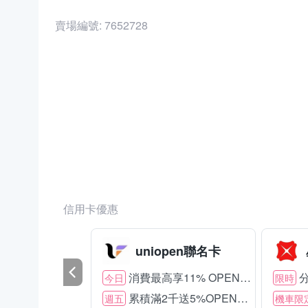
賣場編號:
7652728
商品編號:
21011833
信用卡優惠
uniopen聯名卡
消費最高享11% OPENPOINT
分
今日
限時
累積滿2千送5%OPENPOINT
週五
機車限