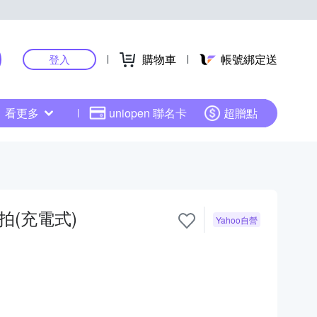
購物車
帳號綁定送
登入
看更多
uniopen 聯名卡
超贈點
拍(充電式)
Yahoo自營