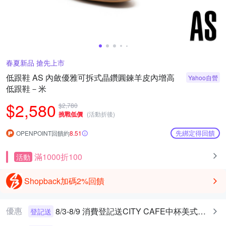
春夏新品 搶先上市
低跟鞋 AS 內斂優雅可拆式晶鑽圓鍊羊皮內增高
Yahoo自營
低跟鞋－米
$2,580
$2,780
挑戰低價
(活動折後)
先綁定得回饋
OPENPOINT回饋約
8.51
滿1000折100
活動
Shopback加碼2%回饋
優惠
8/3-8/9 消費登記送CITY CAFE中杯美式乙杯
登記送