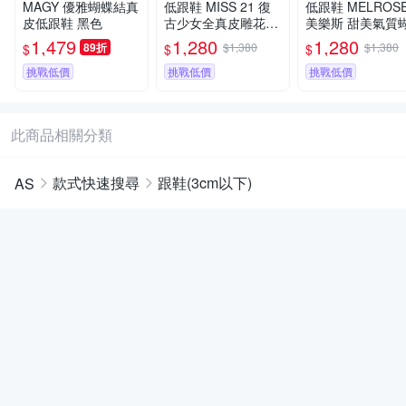
MAGY 優雅蝴蝶結真
低跟鞋 MISS 21 復
低跟鞋 MELROS
皮低跟鞋 黑色
古少女全真皮雕花純
美樂斯 甜美氣質
色拼接方頭瑪莉珍低
結瑪莉珍鏤空羊皮
1,479
1,280
1,280
89折
$1,380
$1,380
$
$
$
跟鞋－黑
軟娃娃低跟鞋－
挑戰低價
挑戰低價
挑戰低價
此商品相關分類
款式快速搜尋
跟鞋(3cm以下)
AS