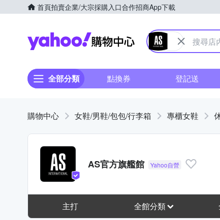
首頁
拍賣
企業/大宗採購入口
合作招商
App下載
Yahoo購物中心
全部分類
點換券
登記送
購物中心
女鞋/男鞋/包包/行李箱
專櫃女鞋
AS官方旗艦館
主打
全館分類