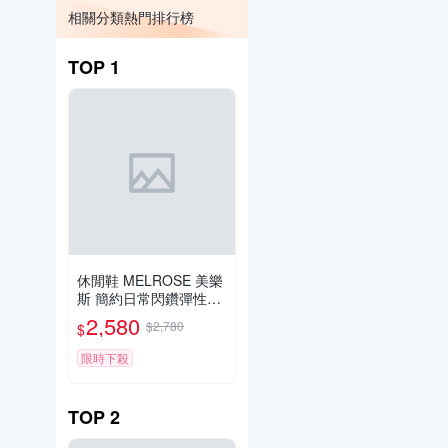
相關分類熱門排行榜
TOP
1
休閒鞋 MELROSE 美樂
斯 簡約日常閃鑽彈性鞋
帶牛皮厚底休閒鞋－白
2,580
$2,780
$
限時下殺
TOP
2