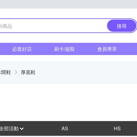
搜尋
必逛好店
刷卡/超取
會員專享
休閒鞋
厚底鞋
全部活動
AS
HS