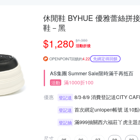
休閒鞋 BYHUE 優雅蕾絲
鞋－黑
$1,280
$1,380
活動折後
先綁定得回饋
OPENPOINT回饋約
4.22
AS集團 Summer Sale限時滿千再抵百
滿1000折100
活動
優惠
8/3-8/9 消費登記送CITY 
登記送
首次綁定uniopen帳號 送10
登記送
滿999抽關西六福莊丫虎主題
登記抽
尺寸