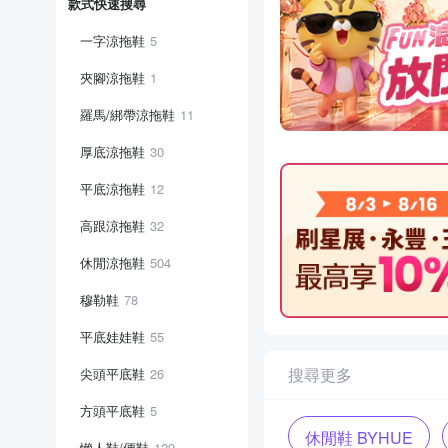
款式快速搜尋
一字涼拖鞋
5
夾腳涼拖鞋
1
羅馬/綁帶涼拖鞋
11
厚底涼拖鞋
30
平底涼拖鞋
12
高跟涼拖鞋
32
休閒涼拖鞋
504
穆勒鞋
78
平底娃娃鞋
55
搜尋更多
尖頭平底鞋
26
方頭平底鞋
5
休閒鞋 BYHUE
懶人鞋/便鞋
129