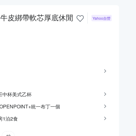
拼接牛皮綁帶軟芯厚底休閒
Yahoo自營
CAFE中杯美式乙杯
點OPENPOINT+統一布丁一個
房1泊2食