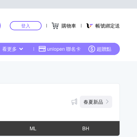
購物車
帳號綁定送
登入
看更多
uniopen 聯名卡
超贈點
春夏新品
ML
BH