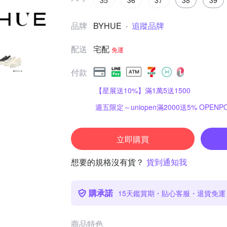
35
36
37
38
39
品牌
BYHUE
·
追蹤品牌
配送
宅配
免運
付款
【星展送10%】滿1萬5送1500
週五限定～uniopen滿2000送5% OPENPO
立即購買
想要的規格沒有貨？
貨到通知我
購承諾
15天鑑賞期・貼心客服・退貨免運
商品特色