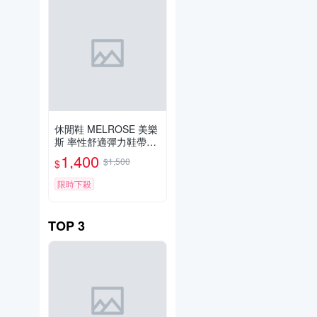
休閒鞋 MELROSE 美樂
斯 率性舒適彈力鞋帶牛
皮厚底休閒鞋－黑
1,400
$1,500
$
限時下殺
TOP
3