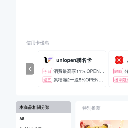
信用卡優惠
uniopen聯名卡
消費最高享11% OPENPOINT
分
今日
限時
累積滿2千送5%OPENPOINT
週五
機車限
本商品相關分類
特別推薦
AS