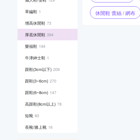
草編鞋
1
休閒鞋 蕾絲 / 網布
增高休閒鞋
73
厚底休閒鞋
394
樂福鞋
194
牛津紳士鞋
1
跟鞋(3cm以下)
209
跟鞋(3~6cm)
270
跟鞋(6~8cm)
147
高跟鞋(8cm以上)
78
短靴
83
長靴/膝上靴
16