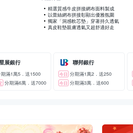
精選質感牛皮拼接網布面料製成
以蕾絲網布拼接彰顯出優雅氛圍
獨家「洞感軟芯墊」穿著持久透氣
真皮鞋墊親膚透氣又超舒適好走
星展銀行
聯邦銀行
期滿1萬5．送1500
分期滿1萬2．送250
今日
分期滿6萬．送7000
分期滿3萬．送600
定
今日