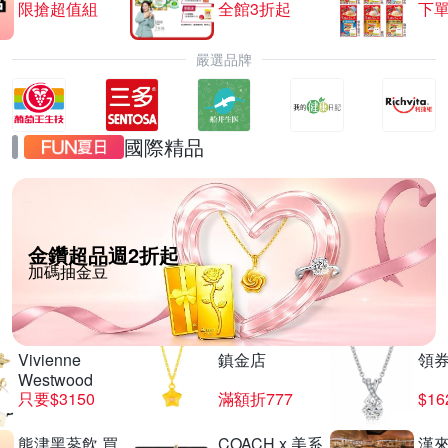
限搶超值組
全館3折起
下單
嚴選品牌
國際精品
金鑽超品週2折起
加碼抽金豆
Vivienne
鎮金店
領
Westwood
只要$3150
滿額折777
$16
熊津黑蔘飲 買
COACH x 美系
漢