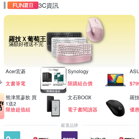
3C資訊
羅技Ｘ葡萄王
滿額好禮送不完
Acer宏碁
Synology
AS
文書筆電
限購組合價
$7
熊津黑蔘飲 買
文石BOOX
羅技
1送2
限搶超值組
電子書閱讀器
優
嚴選品牌