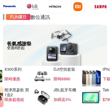
數位通訊
爸氣感謝祭
全面8折起
X300系列
DJI空拍套裝
iP
限時優惠
限時6990
下殺
熊津黑蔘飲 買
JBL藍牙耳機
Tab
1送2
限搶超值組
加碼送3%
$79