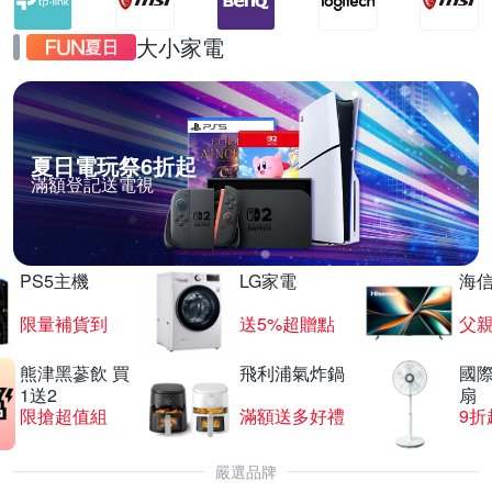
大小家電
夏日電玩祭6折起
滿額登記送電視
PS5主機
LG家電
海
限量補貨到
送5%超贈點
父
熊津黑蔘飲 買
飛利浦氣炸鍋
國際
1送2
扇
限搶超值組
滿額送多好禮
9折
嚴選品牌