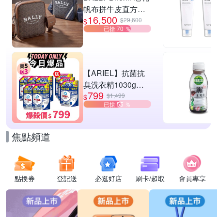
帆布拼牛皮直方肩
16,500
斜背郵差包-2款可
$29,600
$
已搶 70 ％
選
【ARIEL】抗菌抗
臭洗衣精1030g補
799
充包 X8 (抗菌去漬/
$1,499
$
已搶 55 ％
室內晾曬) 兩款任選
焦點頻道
點換券
登記送
必逛好店
刷卡/超取
會員專享