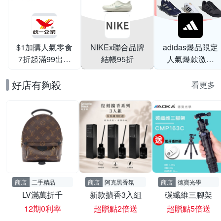
$1加購人氣零食
NIKEx聯合品牌
adidas爆品限定
7折起滿99出貨
結帳95折
人氣爆款激降
滿199打95折
$999
好店有夠殺
看更多
商店
二手精品
商店
阿克黑香氛
商店
德寶光學
LV滿萬折千
新款擴香3入組
碳纖維三腳架
12期0利率
超贈點2倍送
超贈點5倍送