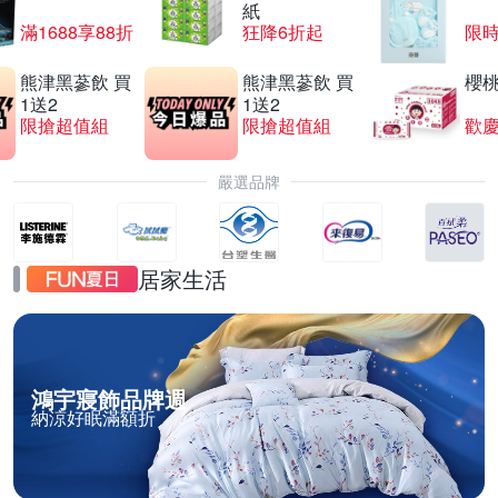
紙
滿1688享88折
狂降6折起
限
熊津黑蔘飲 買
熊津黑蔘飲 買
櫻
1送2
1送2
限搶超值組
限搶超值組
歡慶
嚴選品牌
居家生活
鴻宇寢飾品牌週
納涼好眠滿額折