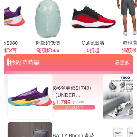
款$980
鞋款超低價
Outlet出清
籃球背
00折2百
滿額折566
5折起
滿額最
秒殺時時樂
看更多
(8/6領券價$1749)
【UNDER
1,799
ARMOUR】UA
$5,980
$
商品熱銷中
CURRY SERIES 7
籃球鞋 多款任選
BALLY Bhenn 老花