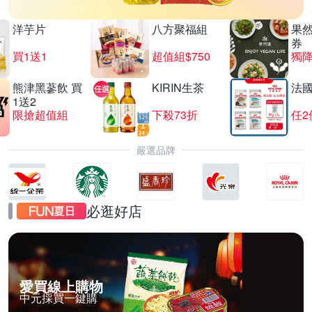
洋芋片
八方聚福組
果
券
買1送1
超值組$750
獨降
熊津黑蔘飲 買
KIRIN生茶
法
1送2
限搶超值組
下殺73折
任2
嚴選品牌
必逛好店
愛買線上購物
中元採買一鍵購