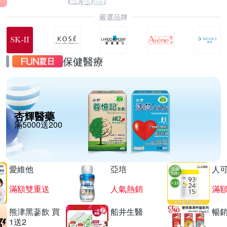
嚴選品牌
保健醫療
杏輝醫藥
滿5000送200
愛維他
亞培
人
滿額雙重送
人氣熱銷
滿
熊津黑蔘飲 買
船井生醫
暢
1送2