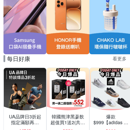
每日好康
看更多
UA品牌日3折起
韓國熊津黑蔘飲
爆款
指定滿額再折
超值買1送2(共24
$999【adidas 愛
200
入組)
迪達】男/女 精選