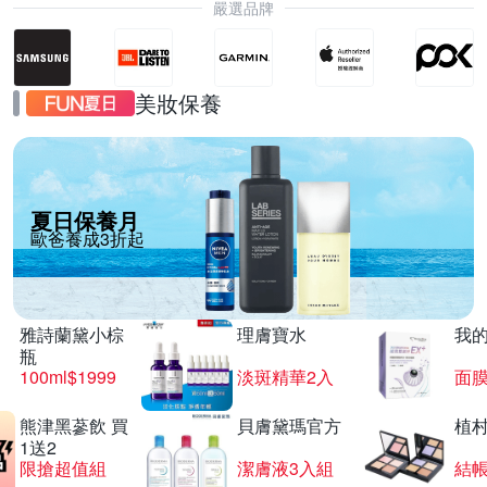
嚴選品牌
美妝保養
夏日保養月
歐爸養成3折起
雅詩蘭黛小棕
理膚寶水
我
瓶
100ml$1999
淡斑精華2入
面膜
熊津黑蔘飲 買
貝膚黛瑪官方
植
1送2
限搶超值組
潔膚液3入組
結帳