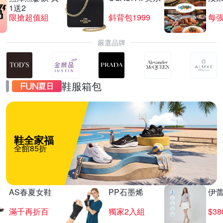
1送2
限搶超值組
斜背包1999
每張
嚴選品牌
鞋服箱包
鞋全家福
全館85折
AS春夏女鞋
PP石墨烯
伊
滿千再折百
獨家2入組
$3