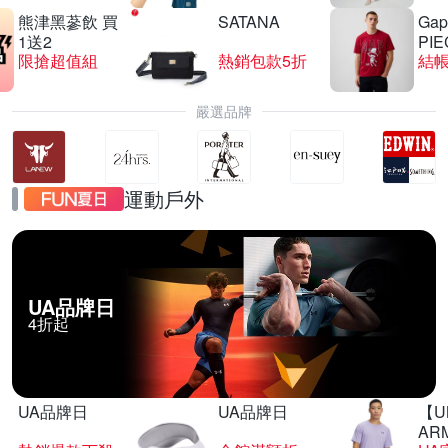
熊津黑蔘飲 買
SATANA
Gap
1送2
PIE
限搶超值組
熱銷包款5折
結帳
嚴選品牌
運動戶外
UA品牌日
4折起
UA品牌日
UA品牌日
【U
AR