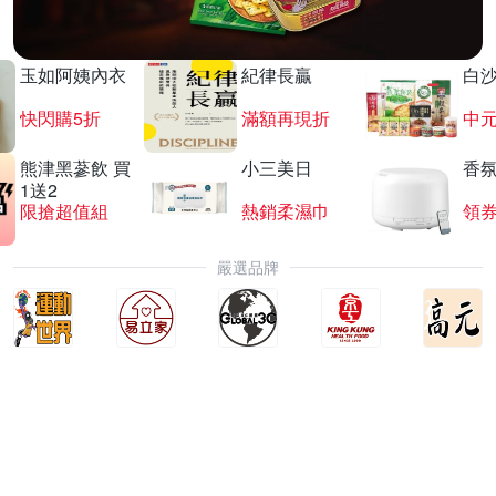
玉如阿姨內衣
紀律長贏
白
快閃購5折
滿額再現折
中
熊津黑蔘飲 買
小三美日
香氛
1送2
限搶超值組
熱銷柔濕巾
領
嚴選品牌