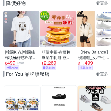
降價好物
看更多
[韓國K.W.]韓國純
順便幸福-赤藻糖
【New Balance】
棉頂極好感巴黎設
爆餡牛軋餅-燕麥
慢跑鞋_女/中性_
499
2,269
1,499
計華麗上衣(壓褶/
奶味x2包+初戀草
多款任選
$599
$
$
$
中大尺碼/修身/輕
挑戰低價
莓x2包(果乾 下午
挑戰低價
(W4139I6/W413L
挑戰低價
For You 品牌旗艦店
薄/小香風)
茶)
(網路獨家款)
看更多