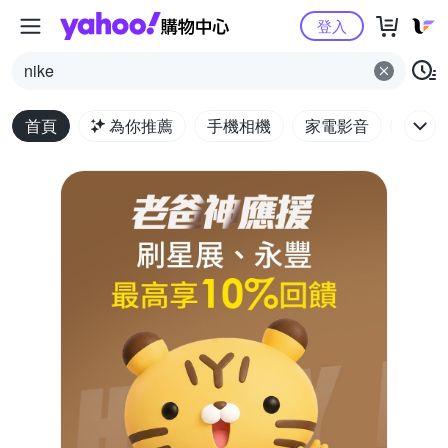
Yahoo購物中心
登入
nike
首頁
為你推薦
手機相機
家電影音
電腦