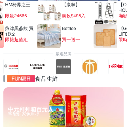
HM椅界之王
【康寧】
【O
HO
限殺24666
瘋殺$495入
滿
熊津黑蔘飲 買
Betrise
《G
1送2
LIF
限搶超值組
買一送一
限時
嚴選品牌
食品生鮮
中元拜拜箱百元入
宅配到家免重提