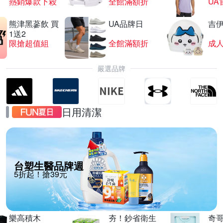
熱銷爆款下殺
全館滿額折
UA
熊津黑蔘飲 買
UA品牌日
吉
1送2
限搶超值組
全館滿額折
嚴選品牌
日用清潔
台塑生醫品牌週
5折起！搶39元
樂高積木
夯！鈔省衛生
奇