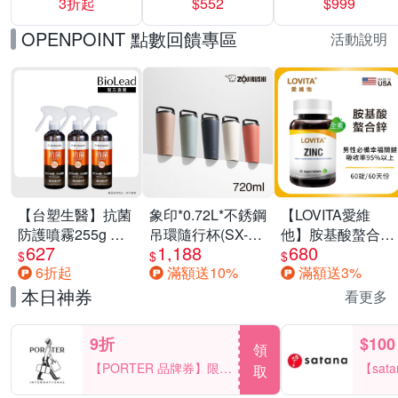
3折起
$552
$999
運動鞋休閒鞋 任
選均一價
OPENPOINT 點數回饋專區
活動說明
【台塑生醫】抗菌
象印*0.72L*不銹鋼
【LOVITA愛維
防護噴霧255g 三
吊環隨行杯(SX-
他】胺基酸螯合鋅
627
1,188
680
入組
LA72H)
x2瓶30mg素食錠
$
$
$
6折起
滿額送10%
滿額送3%
(鋅錠)
本日神券
看更多
9折
$100
領
【PORTER 品牌券】限時
【sat
取
2天 滿2000享9折
一件折$