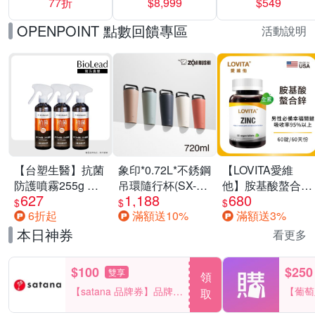
77折
$8,999
$549
一價-多款可選
任選一組 -生理
褲/衛生棉褲(無痕
OPENPOINT 點數回饋專區
活動說明
褲18片、安睡褲
24片)
【台塑生醫】抗菌
象印*0.72L*不銹鋼
【LOVITA愛維
防護噴霧255g 三
吊環隨行杯(SX-
他】胺基酸螯合鋅
627
1,188
680
入組
LA72H)
x2瓶30mg素食錠
$
$
$
6折起
滿額送10%
滿額送3%
(鋅錠)
本日神券
看更多
$100
$250
雙享
領
【satana 品牌券】品牌週
【葡萄
取
一件折$100
品滿29