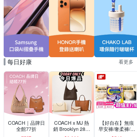
每日好康
看更多
COACH｜品牌日
COACH x MJ 熱
【好自在】無痕
全館77折
銷 Brooklyn 28／
早安褲/奢柔褲/熊
兩用／斜背包均
抱安睡褲 超值組