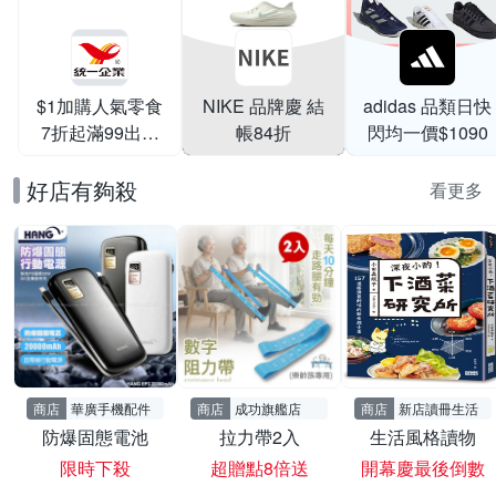
$1加購人氣零食
NIKE 品牌慶 結
adidas 品類日快
7折起滿99出貨
帳84折
閃均一價$1090
滿199打95折
好店有夠殺
看更多
商店
華廣手機配件
商店
成功旗艦店
商店
新店讀冊生活
防爆固態電池
拉力帶2入
生活風格讀物
限時下殺
超贈點8倍送
開幕慶最後倒數