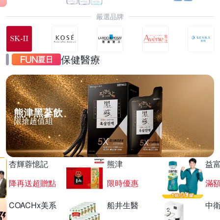
嚴選品牌
保健醫療
熊津黑蔘飲
限搶超值組
杏輝蓉憶記
熊津
益
降再送超贈點
限時優惠
滿
COACHx美系
船井生醫
中