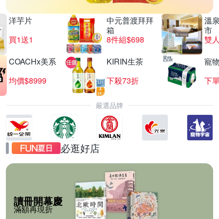
洋芋片
中元普渡拜拜
溫
箱
市
買1送1
8件組$698
COACHx美系
KIRIN生茶
寵
均價$8999
下殺73折
下單
嚴選品牌
必逛好店
讀冊開幕慶
滿額再現折