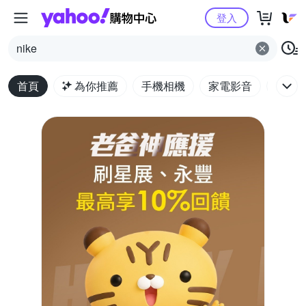
Yahoo購物中心
登入
nike
首頁
為你推薦
手機相機
家電影音
電腦