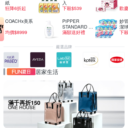
紙
入
狂降6折起
下殺$539
歡慶
COACHx美系
PiPPER
妙管
STANDARD 沛
潔球
均價$8999
滿額送好禮
下殺
柏
嚴選品牌
居家生活
滿千再折150
ONE HOUSE