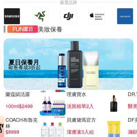
嚴選品牌
美妝保養
夏日保養月
歐爸養成3折起
蘭蔻賦活露
理膚寶水
DR
100ml$2499
淡斑精華2入
醫美
COACH布魯克
貝膚黛瑪官方
DF
林
$8999
潔膚液3入組
滿額