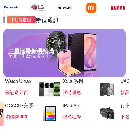
數位通訊
三星摺疊新機預購
享無痛升級現省六千
Watch Ultra2
X300系列
UAG
登記送五百超贈點
限時優惠
新
COACHx美系
iPad Air
行
均價$8999
限時狂降
下殺