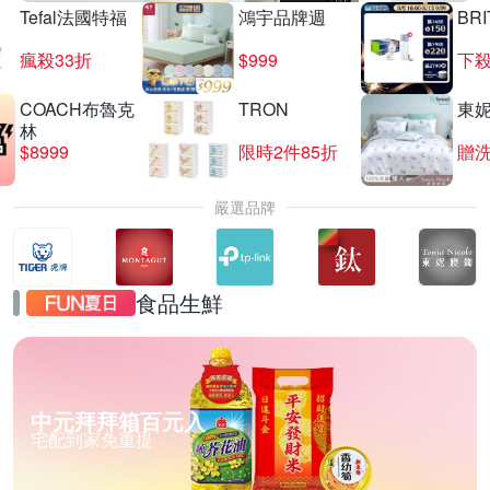
Tefal法國特福
鴻宇品牌週
BRI
瘋殺33折
$999
下殺
COACH布魯克
TRON
東
林
$8999
限時2件85折
贈
嚴選品牌
食品生鮮
中元拜拜箱百元入
宅配到家免重提