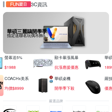
3C資訊
華碩三麗鷗開學季
指定送聯名玩偶吊飾
螢幕送5%
顯卡暴漲風暴
華
$1988
抗漲應援優惠
18
COACHx美系
華碩桌機
羅技
均價$8999
開學季下殺
優
嚴選品牌