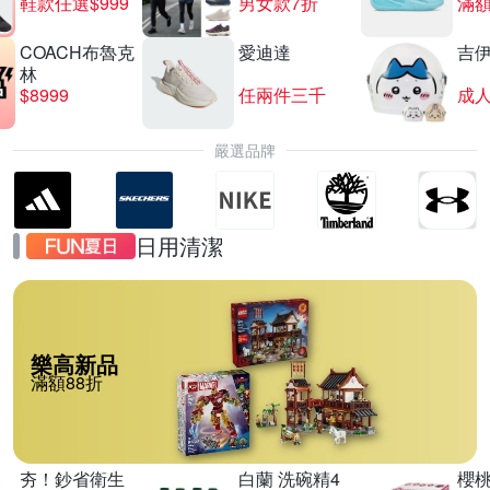
鞋款任選$999
男女款7折
滿額
COACH布魯克
愛迪達
吉
林
$8999
任兩件三千
嚴選品牌
日用清潔
樂高新品
滿額88折
夯！鈔省衛生
白蘭 洗碗精4
櫻