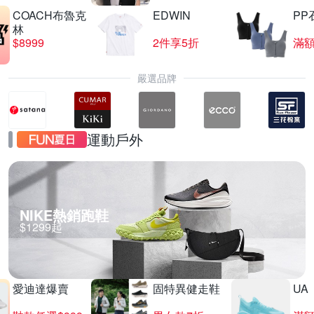
COACH布魯克
EDWIN
PP
林
$8999
2件享5折
滿額
嚴選品牌
運動戶外
NIKE熱銷跑鞋
$1299起
愛迪達爆賣
固特異健走鞋
UA