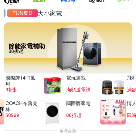
大小家電
節能家電補助
88折起
國際牌14吋風
電玩遊戲
飛
扇
9折起
滿額送電視
滿
COACH布魯克
國際牌家電
情
林
$8999
88折起
限時
嚴選品牌