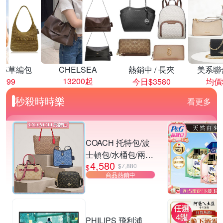
林草編包
CHELSEA
熱銷中 / 長夾
美系聯
13200起
8999
今日$3580
均價$
秒殺時時樂
看更多
COACH 托特包/波
士頓包/水桶包/兩用
4,580
包 均一價
$7,880
$
商品熱銷中
PHILIPS 飛利浦