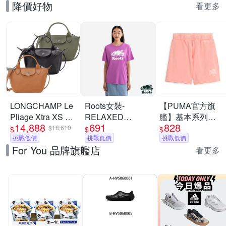
降價好物
看更多
LONGCHAMP Le
Roots女裝-
【PUMA官方旗
Pliage Xtra XS 奔
RELAXED
艦】基本系列
14,888
691
828
馬烙印牛皮斜背水
COOPER 短袖上
Puma Class
$18,610
$
$
$
餃包-多色可選
挑戰低價
衣-淡莓紫
挑戰低價
Washed 5吋短褲
挑戰低價
For You 品牌旗艦店
女性 68503518
看更多