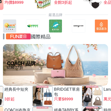
均價$8999
全館3折起
全品
嚴選品牌
國際精品
COACH 品牌
結帳77折
經典長中短夾
BRIDGET單肩
La
包
3折起
只要$8999
萬
COACH布魯克
經典TABBY系
時