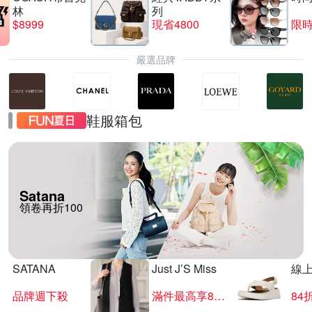
林
列
$8999
現省4800
限時
嚴選品牌
鞋服箱包
Satana
領卷再折100
SATANA
Just J’S Miss
線
品牌週下殺
滿件最高享85折
84