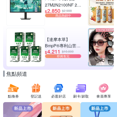
27M2N2100NF 27
2,850
型 IPS FHD 144Hz
$2,988
$
商品熱銷中
電競螢幕
(0.5ms/HDMI/抗藍
光/零閃屏)
【達摩本草】
BmpP®專利山苦瓜
4,211
胜肽x5盒(90顆/盒、
$10,000
$
即將售完
共450顆)
焦點頻道
點換券
登記送
必逛好店
刷卡/超取
會員專享