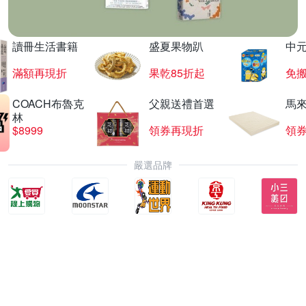
讀冊生活書籍
盛夏果物趴
中
滿額再現折
果乾85折起
免
COACH布魯克
父親送禮首選
馬
林
$8999
領券再現折
領
嚴選品牌