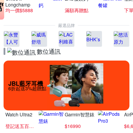
Longchamp
均一價$5888
滿額再贈點
下單
嚴選品牌
數位通訊
JBL藍牙耳機
6折起送3%超贈點
Watch Ultra2
Garmin智慧錶
Air
登記送五百超贈點
$16990
$6,