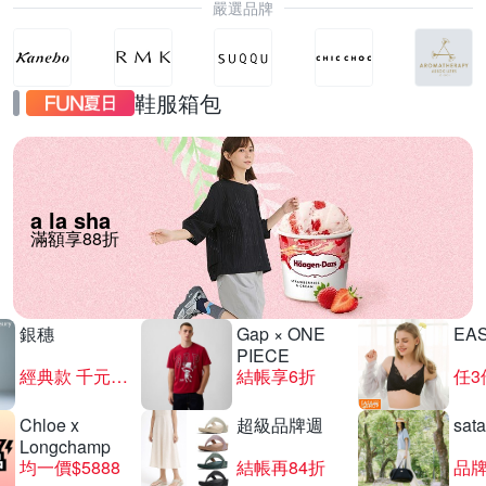
嚴選品牌
鞋服箱包
a la sha
滿額享88折
銀穗
Gap × ONE
EA
PIECE
經典款 千元有找
結帳享6折
任3
Chloe x
超級品牌週
sat
Longchamp
均一價$5888
結帳再84折
品