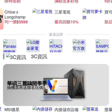
限時促銷
滿額送多好禮
9折
Chloe x
三星電視
寶
Longchamp
均一價$5888
最高回饋10%
新
嚴選品牌
3C資訊
華碩三麗鷗開學季
抽機票再送聯名玩偶
MSI微星
內接儲存設備
螢幕