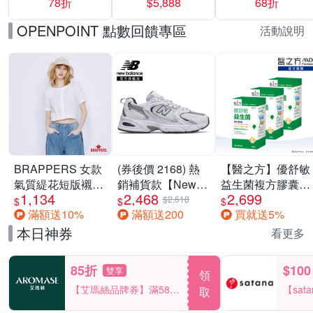
78折
$5,888
68折
$5888
OPENPOINT 點數回饋專區
活動說明
BRAPPERS 女款
(券後價 2168) 熱
【醫之方】優舒敏
氣質緹花短版襯
銷補貨款【New
益生菌複方膠囊
1,134
2,468
2,699
衫-米白
Balance】復古運
(60粒) 三入組
$2,618
$
$
$
滿額送10%
滿額送200
買就送5%
動鞋_中性_白銀
_MR530SG-D楦
本日神券
看更多
85折
$100
雙享
領
【艾瑪絲品牌券】滿580
【sat
取
享85折！
一件折$