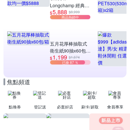
Longchamp 經典包
5,888
款均一價$5888
$8,999
$
商品熱銷中
五月花厚棒抽取式
衛生紙90抽x60包/
1,199
箱
$1,674
$
已搶 87 ％
焦點頻道
點換券
登記送
必逛好店
刷卡/超取
會員專享