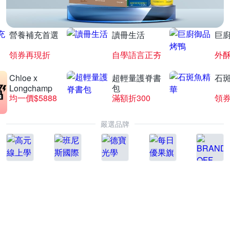
營養補充首選
讀冊生活
巨
領券再現折
自學語言正夯
外
Chloe x
超輕量護脊書
石
Longchamp
包
均一價$5888
滿額折300
領券
嚴選品牌