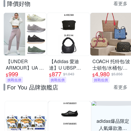
降價好物
看更多
【UNDER
【Adidas 愛迪
COACH 托特包/波
ARMOUR】UA 女
達】U UBSP
士頓包/水桶包/兩
999
877
4,980
Jogger 運動休閒
CSBD BAG 斜背
用包 均一價
$1,043
$5,858
$
$
$
鞋 多款任選
挑戰低價
包 男女 A-KR2588
挑戰低價
挑戰低價
For You 品牌旗艦店
B-JP0144
看更多
adidas爆品限定
人氣爆款激降