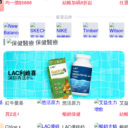
均一價$5888
結帳加碼9折起
任選
嚴選品牌
保健醫療
LAC利維喜
滿額再送8%
紅牛愛基
悠活原力
艾
買2送1
暢銷保健
結
Chloe x
LAC優鎂鈣
暢