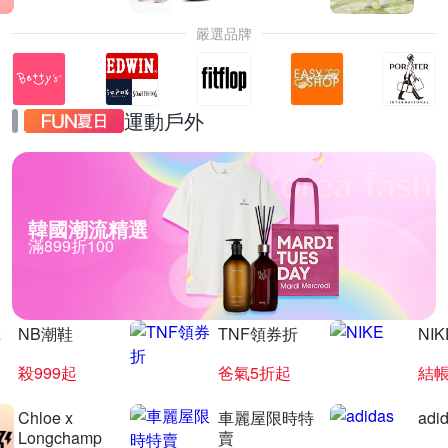
嚴選品牌
運動戶外
韓國潮流精選
滿899折100
NB潮鞋
TNF領券折
NIK
殺999起
爸氣5折起
結帳
Chloe x
車麗屋限時特
adi
Longchamp
賣