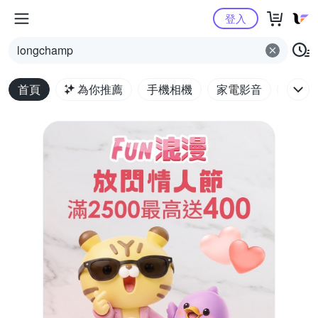
Yahoo購物中心
登入
longchamp
首頁
為你推薦
手機相機
家電影音
電腦