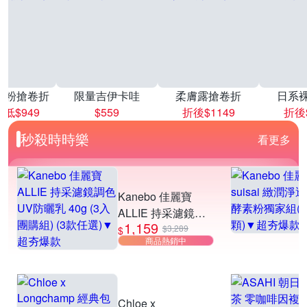
顏粉搶卷折
限量吉伊卡哇
柔膚露搶卷折
日系
低$949
$559
折後$1149
折後$
秒殺時時樂
看更多
Kanebo 佳麗寶
ALLIE 持采濾鏡調
1,159
色UV防曬乳 40g (3
$3,289
$
商品熱銷中
入團購組) (3款任
選)▼超夯爆款
Chloe x