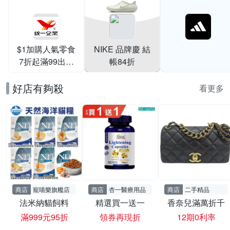
$999
$1加購人氣零食
NIKE 品牌慶 結
7折起滿99出貨
帳84折
滿199打95折
好店有夠殺
看更多
商店
寵喵樂旗艦店
商店
杏一醫療用品
商店
二手精品
法米納貓飼料
精選買一送一
香奈兒滿萬折千
滿999元95折
領券再現折
12期0利率