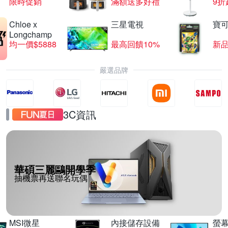
限時促銷
滿額送多好禮
9折
Chloe x
三星電視
寶
Longchamp
均一價$5888
最高回饋10%
新
嚴選品牌
3C資訊
華碩三麗鷗開學季
抽機票再送聯名玩偶
MSI微星
內接儲存設備
螢幕