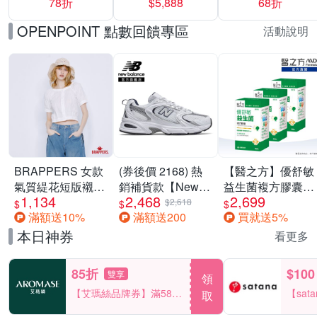
78折
$5,888
68折
$5888
OPENPOINT 點數回饋專區
活動說明
BRAPPERS 女款
(券後價 2168) 熱
【醫之方】優舒敏
氣質緹花短版襯
銷補貨款【New
益生菌複方膠囊
1,134
2,468
2,699
衫-米白
Balance】復古運
(60粒) 三入組
$2,618
$
$
$
滿額送10%
滿額送200
買就送5%
動鞋_中性_白銀
_MR530SG-D楦
本日神券
看更多
85折
$100
雙享
領
【艾瑪絲品牌券】滿580
【sat
取
享85折！
一件折$