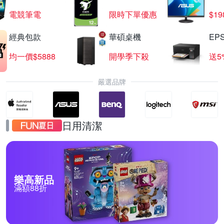
電競筆電
限時下單優惠
$19
經典包款
華碩桌機
EP
均一價$5888
開學季下殺
送5
嚴選品牌
日用清潔
樂高新品
滿額88折