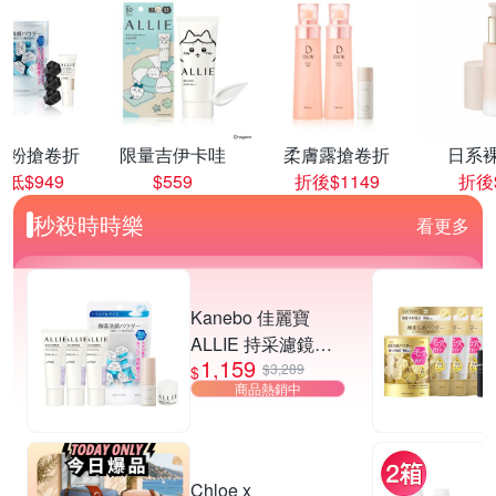
顏粉搶卷折
限量吉伊卡哇
柔膚露搶卷折
日系
低$949
$559
折後$1149
折後$
秒殺時時樂
看更多
Kanebo 佳麗寶
ALLIE 持采濾鏡調
1,159
色UV防曬乳 40g (3
$3,289
$
商品熱銷中
入團購組) (3款任
選)▼超夯爆款
Chloe x