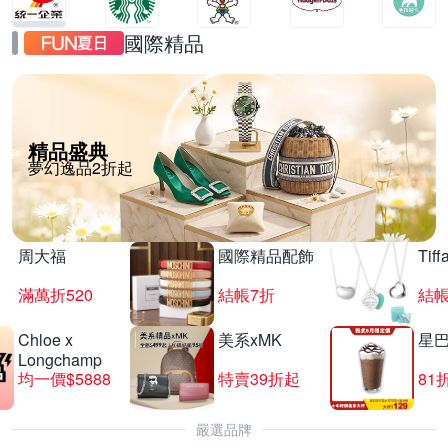
國際精品
精品盛典
夢幻逸品2折起
周大福
國際精品配飾
Tif
滿萬折520
結帳7折
結帳
Chloe x
美系xMK
星
Longchamp
均一價$5888
特賣39折起
81
嚴選品牌