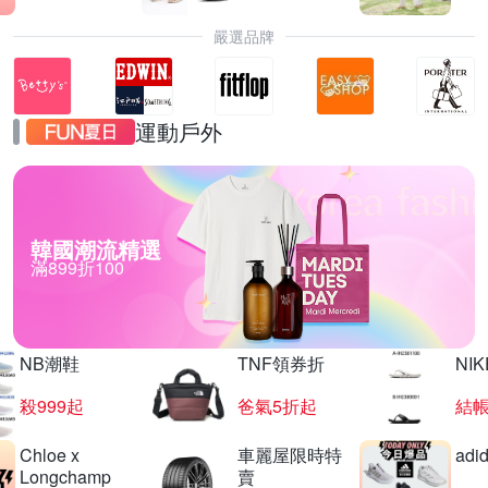
嚴選品牌
運動戶外
韓國潮流精選
滿899折100
NB潮鞋
TNF領券折
NIK
殺999起
爸氣5折起
結帳
Chloe x
車麗屋限時特
adi
Longchamp
賣