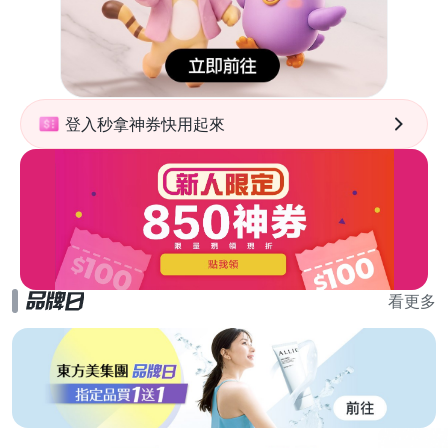
登入秒拿神券快用起來
看更多