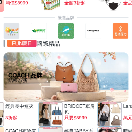
均價$8999
全館3折起
全品
嚴選品牌
國際精品
COACH 品牌
結帳77折
經典長中短夾
BRIDGET單肩
La
包
3折起
只要$8999
萬
COACH布魯克
經典TABBY系
時