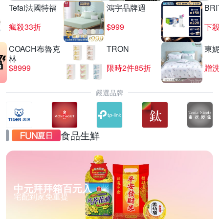
Tefal法國特福
鴻宇品牌週
BRI
瘋殺33折
$999
下殺
COACH布魯克
TRON
東
林
$8999
限時2件85折
贈
嚴選品牌
食品生鮮
中元拜拜箱百元入
宅配到家免重提