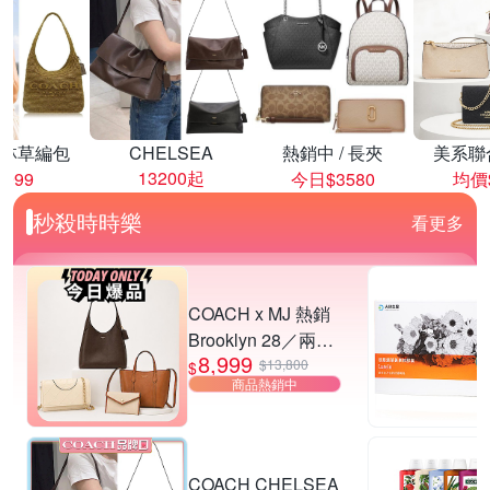
林草編包
CHELSEA
熱銷中 / 長夾
美系聯
13200起
8999
今日$3580
均價$
秒殺時時樂
看更多
COACH x MJ 熱銷
Brooklyn 28／兩用
8,999
／斜背包均一價-多
$13,800
$
商品熱銷中
款可選
COACH CHELSEA