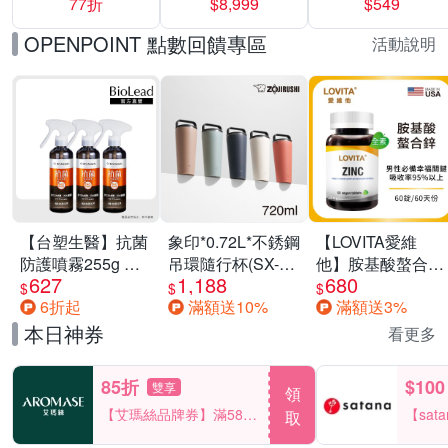
77折
$8,999
$549
一價-多款可選
任選一組 -生理
褲/衛生棉褲(無痕
OPENPOINT 點數回饋專區
活動說明
褲18片、安睡褲
24片)
【台塑生醫】抗菌
象印*0.72L*不銹鋼
【LOVITA愛維
防護噴霧255g 三
吊環隨行杯(SX-
他】胺基酸螯合鋅
627
1,188
680
入組
LA72H)
x2瓶30mg素食錠
$
$
$
6折起
滿額送10%
滿額送3%
(鋅錠)
本日神券
看更多
85折
$100
雙享
領
【艾瑪絲品牌券】滿580
【sat
取
享85折！
一件折$