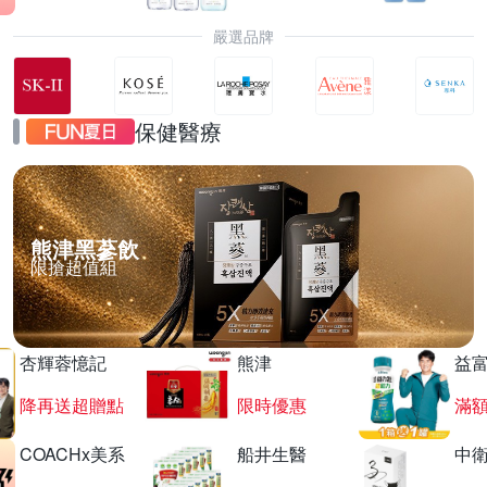
嚴選品牌
保健醫療
熊津黑蔘飲
限搶超值組
杏輝蓉憶記
熊津
益
降再送超贈點
限時優惠
滿
COACHx美系
船井生醫
中