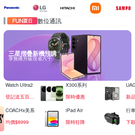
數位通訊
三星摺疊新機預購
享無痛升級現省六千
Watch Ultra2
X300系列
UAG
登記送五百超贈點
限時優惠
新
COACHx美系
iPad Air
行
均價$8999
限時狂降
下殺