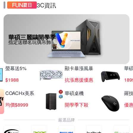
3C資訊
華碩三麗鷗開學季
指定送聯名玩偶吊飾
螢幕送5%
顯卡暴漲風暴
華
$1988
抗漲應援優惠
18
COACHx美系
華碩桌機
羅技
均價$8999
開學季下殺
優
嚴選品牌