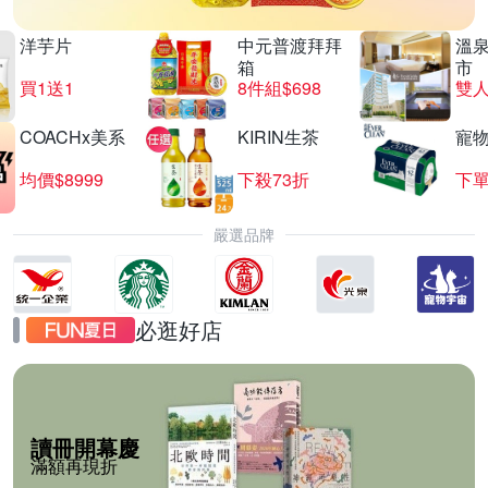
洋芋片
中元普渡拜拜
溫
箱
市
買1送1
8件組$698
COACHx美系
KIRIN生茶
寵
均價$8999
下殺73折
下單
嚴選品牌
必逛好店
讀冊開幕慶
滿額再現折