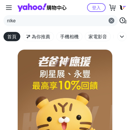
Yahoo購物中心
登入
nike
首頁
為你推薦
手機相機
家電影音
電腦