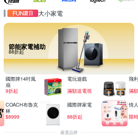
大小家電
節能家電補助
88折起
國際牌14吋風
電玩遊戲
飛
扇
9折起
滿額送電視
滿
COACH布魯克
國際牌家電
情
林
$8999
88折起
限時
嚴選品牌