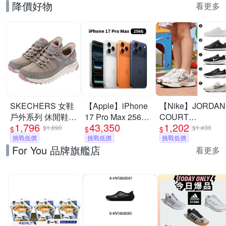
降價好物
看更多
SKECHERS 女鞋
【Apple】iPhone
【Nike】JORDAN
戶外系列 休閒鞋
17 Pro Max 256G
COURT
1,796
43,350
1,202
瞬穿舒適科技
6.9吋 手機
CONNECT LOW
$1,890
$1,430
$
$
$
SUMMITS AT -
挑戰低價
挑戰低價
休閒鞋 慢跑鞋 運
挑戰低價
For You 品牌旗艦店
180270TPMT
動鞋 男女/大童 A-
看更多
IQ6016100 精選五
款