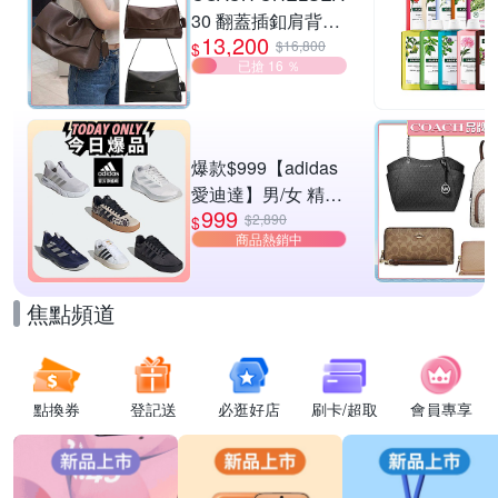
30 翻蓋插釦肩背包
13,200
兩色供選
$16,800
$
已搶 16 ％
爆款$999【adidas
愛迪達】男/女 精選
999
運動鞋休閒鞋 任選
$2,890
$
商品熱銷中
均一價
焦點頻道
點換券
登記送
必逛好店
刷卡/超取
會員專享