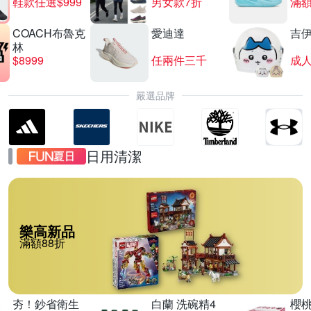
鞋款任選$999
男女款7折
滿額
COACH布魯克
愛迪達
吉
林
$8999
任兩件三千
嚴選品牌
日用清潔
樂高新品
滿額88折
夯！鈔省衛生
白蘭 洗碗精4
櫻