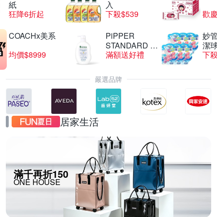
紙
入
狂降6折起
下殺$539
歡慶
COACHx美系
PiPPER
妙管
STANDARD 沛
潔球
均價$8999
滿額送好禮
下殺
柏
嚴選品牌
居家生活
滿千再折150
ONE HOUSE