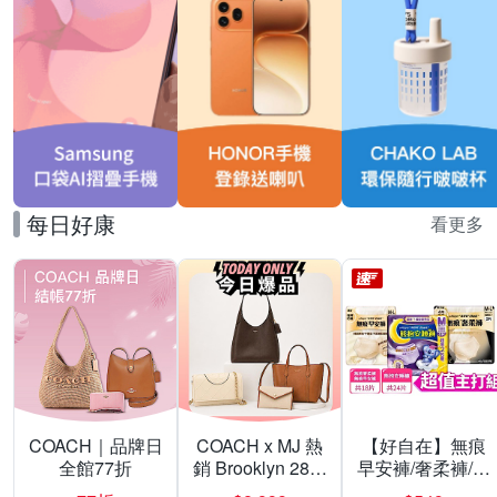
每日好康
看更多
COACH｜品牌日
COACH x MJ 熱
【好自在】無痕
全館77折
銷 Brooklyn 28／
早安褲/奢柔褲/熊
兩用／斜背包均
抱安睡褲 超值組