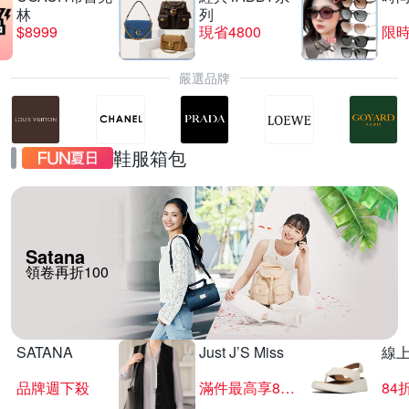
林
列
$8999
現省4800
限時
嚴選品牌
鞋服箱包
Satana
領卷再折100
SATANA
Just J’S Miss
線
品牌週下殺
滿件最高享85折
84