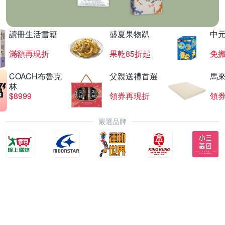
讀冊生活書籍
盛夏果物趴
中
滿額再現折
果乾85折起
免
COACH布魯克
父親送禮首選
馬
林
$8999
領券再現折
領
嚴選品牌