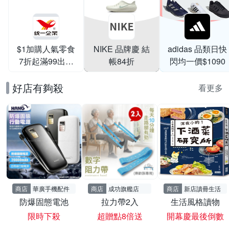
$1加購人氣零食
NIKE 品牌慶 結
adidas 品類日快
7折起滿99出貨
帳84折
閃均一價$1090
滿199打95折
好店有夠殺
看更多
商店
華廣手機配件
商店
成功旗艦店
商店
新店讀冊生活
防爆固態電池
拉力帶2入
生活風格讀物
限時下殺
超贈點8倍送
開幕慶最後倒數