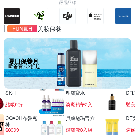
嚴選品牌
美妝保養
夏日保養月
歐爸養成3折起
SK-II
理膚寶水
DR
結帳9折
淡斑精華2入
醫美
COACH布魯克
貝膚黛瑪官方
DF
林
$8999
潔膚液3入組
滿額