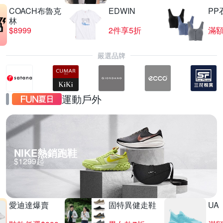
COACH布魯克
EDWIN
PP
林
$8999
2件享5折
滿額
嚴選品牌
運動戶外
NIKE熱銷跑鞋
$1299起
愛迪達爆賣
固特異健走鞋
UA