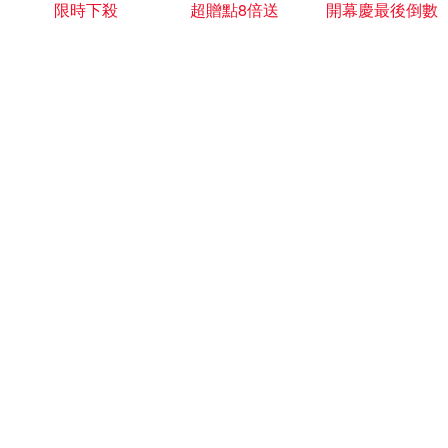
限時下殺
超贈點8倍送
開幕慶最後倒數