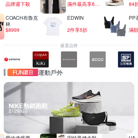
品牌週下殺
滿件最高享85折
84
COACH布魯克
EDWIN
PP
CITIZEN星辰錶結帳83折
林
$8999
2件享5折
滿額
滿1件享83折
嚴選品牌
運動戶外
NIKE熱銷跑鞋
$1299起
愛迪達爆賣
固特異健走鞋
UA