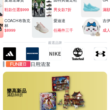
鞋款任選$999
男女款7折
滿額
COACH布魯克
愛迪達
吉
林
$8999
任兩件三千
嚴選品牌
日用清潔
樂高新品
滿額88折