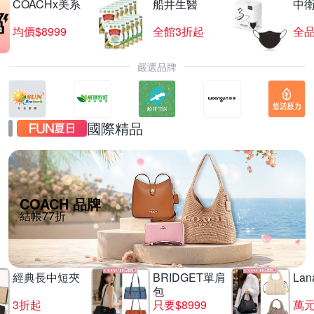
COACHx美系
船井生醫
中
均價$8999
全館3折起
全品
嚴選品牌
國際精品
COACH 品牌
結帳77折
經典長中短夾
BRIDGET單肩
La
包
3折起
只要$8999
萬