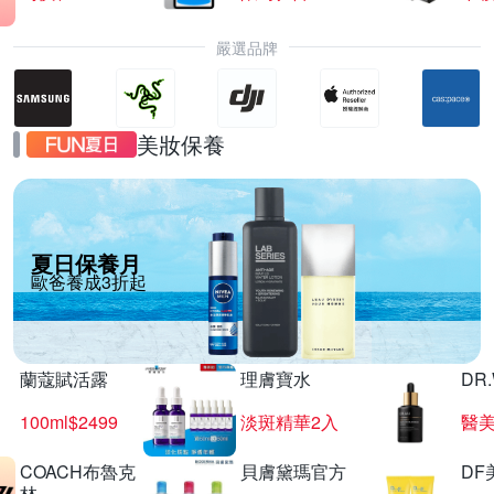
嚴選品牌
美妝保養
夏日保養月
歐爸養成3折起
蘭蔻賦活露
理膚寶水
DR
100ml$2499
淡斑精華2入
醫美
COACH布魯克
貝膚黛瑪官方
DF
林