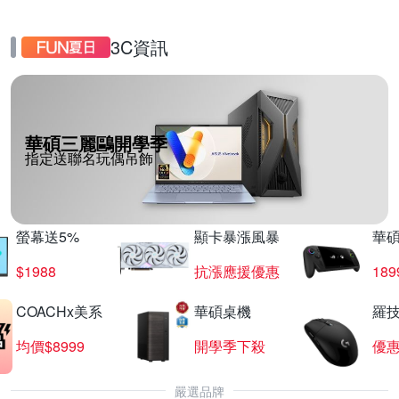
3C資訊
華碩三麗鷗開學季
指定送聯名玩偶吊飾
螢幕送5%
顯卡暴漲風暴
華
$1988
抗漲應援優惠
18
COACHx美系
華碩桌機
羅技
均價$8999
開學季下殺
優
嚴選品牌