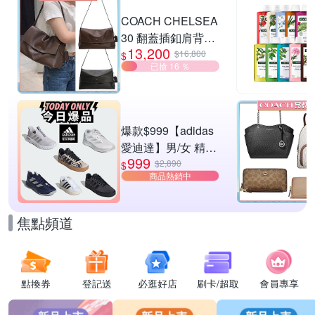
滿1件享95折
COACH CHELSEA
30 翻蓋插釦肩背包
13,200
兩色供選
$16,800
$
已搶 16 ％
爆款$999【adidas
愛迪達】男/女 精選
999
運動鞋休閒鞋 任選
$2,890
$
商品熱銷中
均一價
焦點頻道
點換券
登記送
必逛好店
刷卡/超取
會員專享