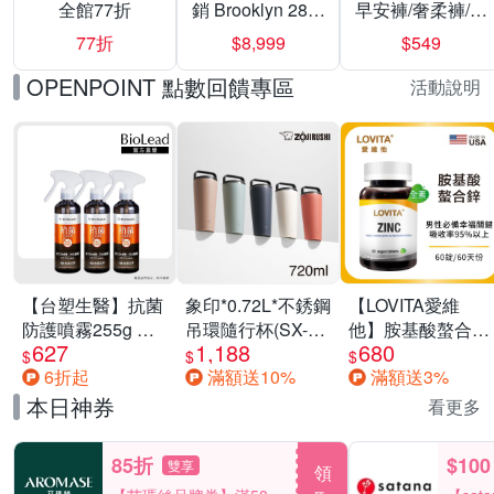
全館77折
銷 Brooklyn 28／
早安褲/奢柔褲/熊
兩用／斜背包均
抱安睡褲 超值組
77折
$8,999
$549
一價-多款可選
任選一組 -生理
褲/衛生棉褲(無痕
OPENPOINT 點數回饋專區
活動說明
褲18片、安睡褲
24片)
【台塑生醫】抗菌
象印*0.72L*不銹鋼
【LOVITA愛維
防護噴霧255g 三
吊環隨行杯(SX-
他】胺基酸螯合鋅
627
1,188
680
入組
LA72H)
x2瓶30mg素食錠
$
$
$
6折起
滿額送10%
滿額送3%
(鋅錠)
本日神券
看更多
85折
$100
雙享
領