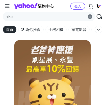
Yahoo購物中心
登入
nike
首頁
為你推薦
手機相機
家電影音
電腦