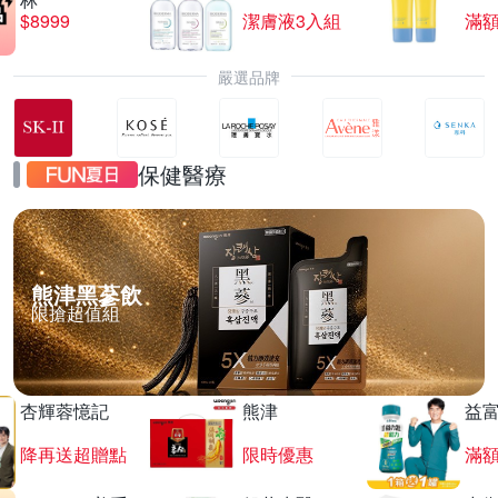
$8999
潔膚液3入組
滿額
嚴選品牌
保健醫療
熊津黑蔘飲
限搶超值組
杏輝蓉憶記
熊津
益
降再送超贈點
限時優惠
滿