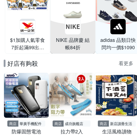
$1加購人氣零食
NIKE 品牌慶 結
adidas 品類日快
7折起滿99出貨
帳84折
閃均一價$1090
滿199打95折
好店有夠殺
看更多
商店
華廣手機配件
商店
成功旗艦店
商店
新店讀冊生活
防爆固態電池
拉力帶2入
生活風格讀物