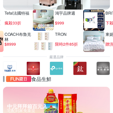
Tefal法國特福
鴻宇品牌週
BRI
瘋殺33折
$999
下殺
COACH布魯克
TRON
東
林
$8999
限時2件85折
贈
嚴選品牌
食品生鮮
中元拜拜箱百元入
宅配到家免重提