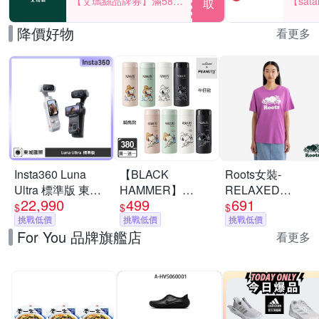
【艾瑪絲品牌券】滿580
【sat
取
享85折！
一件折$
降價好物
看更多
Insta360 Luna
【BLACK
Roots女裝-
Ultra 標準版 東城
HAMMER】
RELAXED
22,990
499
691
代理商公司貨
Snoopy316不鏽鋼
COOPER 短袖上
$
$
$
挑戰低價
迷你保溫口袋杯
挑戰低價
衣-淡莓紫
挑戰低價
For You 品牌旗艦店
380ml(附茶隔/8款
看更多
任選)(馬年限定)(隨
身保溫杯)(買1送1)