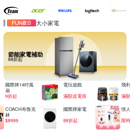
大小家電
節能家電補助
88折起
國際牌14吋風
電玩遊戲
飛
扇
9折起
滿額送電視
滿
COACH布魯克
國際牌家電
情
林
$8999
88折起
限時