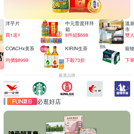
洋芋片
中元普渡拜拜
溫
箱
市
買1送1
8件組$698
COACHx美系
KIRIN生茶
寵
均價$8999
下殺73折
下單
嚴選品牌
必逛好店
讀冊開幕慶