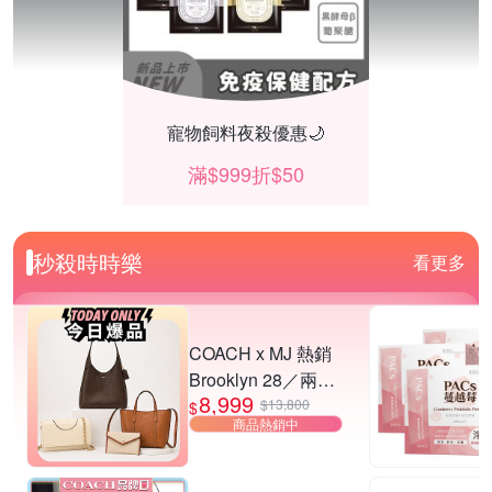
寵物飼料夜殺優惠🌙
滿$999折$50
秒殺時時樂
看更多
COACH x MJ 熱銷
Brooklyn 28／兩用
8,999
／斜背包均一價-多
$13,800
$
商品熱銷中
款可選
Duyan竹漾寢飾 限時優惠