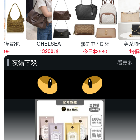
林草編包
CHELSEA
熱銷中 / 長夾
美系聯
13200起
8999
今日$3580
均價$
夜貓下殺
看更多