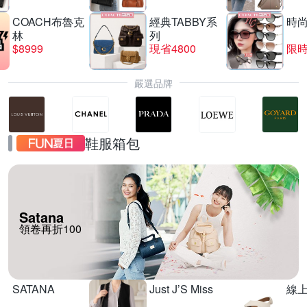
COACH布魯克
經典TABBY系
時
林
列
$8999
現省4800
限時
嚴選品牌
鞋服箱包
Satana
領卷再折100
SATANA
Just J’S Miss
線