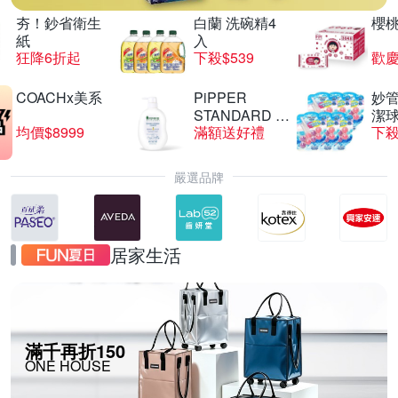
夯！鈔省衛生
白蘭 洗碗精4
櫻
紙
入
狂降6折起
下殺$539
歡慶
COACHx美系
PiPPER
妙管
STANDARD 沛
潔球
均價$8999
滿額送好禮
下殺
柏
嚴選品牌
居家生活
滿千再折150
ONE HOUSE