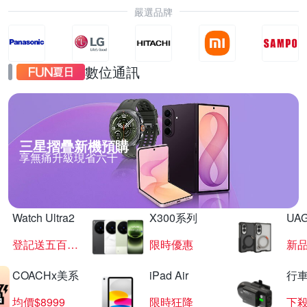
嚴選品牌
數位通訊
三星摺疊新機預購
享無痛升級現省六千
Watch Ultra2
X300系列
UAG
登記送五百超贈點
限時優惠
新
COACHx美系
iPad Air
行
均價$8999
限時狂降
下殺