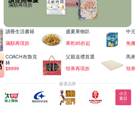
滿額再現折
讀冊生活書籍
盛夏果物趴
中
滿額再現折
果乾85折起
免
COACH布魯克
父親送禮首選
馬
林
$8999
領券再現折
領
嚴選品牌