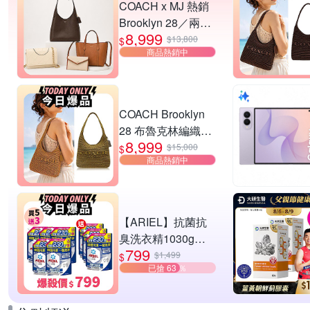
COACH x MJ 熱銷
Brooklyn 28／兩用
8,999
／斜背包均一價-多
$13,800
$
商品熱銷中
款可選
COACH Brooklyn
28 布魯克林編織款
8,999
單肩包-橄欖綠
$15,000
$
商品熱銷中
【ARIEL】抗菌抗
臭洗衣精1030g補
799
充包 X8 (抗菌去漬/
$1,499
$
已搶 63 ％
室內晾曬) 兩款任選