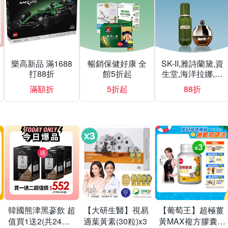
樂高新品 滿1688
暢銷保健好康 全
SK-II,雅詩蘭黛,資
打88折
館5折起
生堂,海洋拉娜,赫
蓮娜▼結帳再折
滿額折
5折起
88折
韓國熊津黑蔘飲 超
【大研生醫】視易
【葡萄王】超極薑
值買1送2(共24入
適葉黃素(30粒)x3
黃MAX複方膠囊