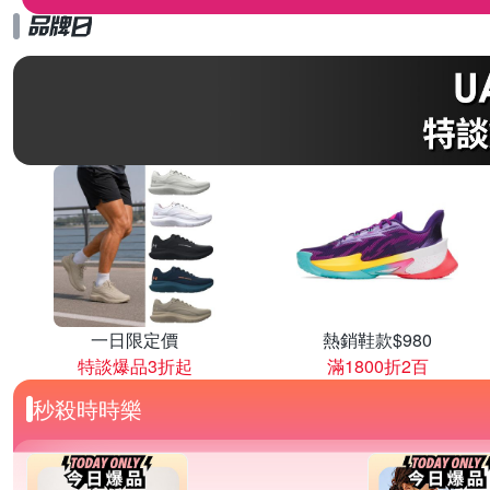
一日限定價
熱銷鞋款$980
特談爆品3折起
滿1800折2百
秒殺時時樂