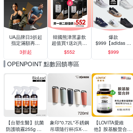
UA品牌日3折起
韓國熊津黑蔘飲
爆款
指定滿額再折
超值買1送2(共24
$999【adidas 愛
200
入組)
迪達】男/女 精選
3折起
$552
$999
運動鞋休閒鞋 任
選均一價
OPENPOINT 點數回饋專區
【台塑生醫】抗菌
象印*0.72L*不銹鋼
【LOVITA愛維
防護噴霧255g 三
吊環隨行杯(SX-
他】胺基酸螯合鋅