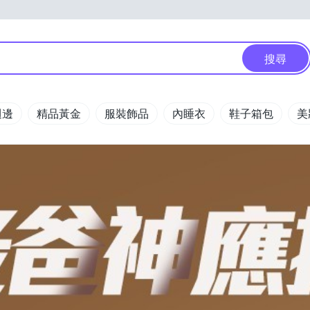
搜尋
週邊
精品黃金
服裝飾品
內睡衣
鞋子箱包
美