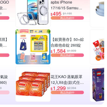
LOGO
apbs iPhone
款任
17/16/15 Samsung
495
S26/S25系列 軍規
00
$1,190
$
商品熱銷中
360旋轉磁吸立架手
機殼-純透殼
 琪琪】
【銀寶善存】50+綜
美背
合維他命錠 260錠
1,584
圈/自
$1,909
$
商品熱銷中
搭/修
 雙氣旋
花王KAO 蒸氣眼罩
60)
12入X6盒(款式任
1,299
選)
00
$2,394
$
商品熱銷中