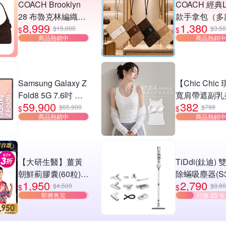
COACH Brooklyn
COACH 經典
28 布魯克林編織款
款手拿包（多
8,999
1,380
單肩包-深咖
選）
$15,000
$3,5
$
$
商品熱銷中
商品熱銷中
Samsung Galaxy Z
【Chic Chic
Fold8 5G 7.6吋 摺
寬肩帶遮副乳
59,900
382
疊手機 (12G/512G)
BraTop(無鋼
$65,900
$799
$
$
商品熱銷中
商品熱銷中
帶胸墊/日常百
身顯瘦/螺紋背
心/bra top)
【大研生醫】薑黃
TiDdi(鈦迪)
朝鮮薊膠囊(60粒)
除蟎吸塵器(S3
1,950
2,790
(第2件3折)(共計2
$4,500
$8,8
$
$
即將售完
已搶 25 ％
盒)