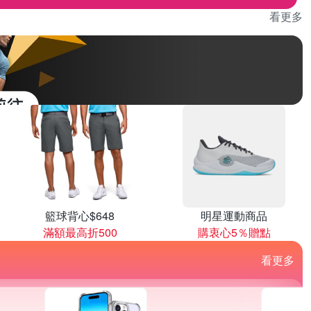
看更多
籃球背心$648
明星運動商品
滿額最高折500
購衷心5％贈點
看更多