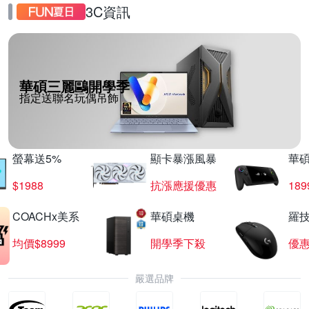
3C資訊
華碩三麗鷗開學季
指定送聯名玩偶吊飾
螢幕送5%
顯卡暴漲風暴
華
$1988
抗漲應援優惠
18
COACHx美系
華碩桌機
羅技
均價$8999
開學季下殺
優
嚴選品牌