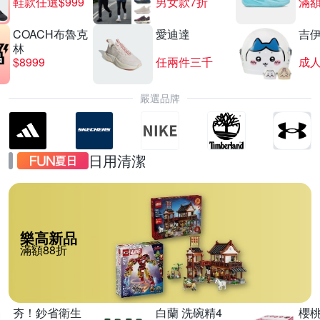
鞋款任選$999
男女款7折
滿額
COACH布魯克
愛迪達
吉
林
$8999
任兩件三千
嚴選品牌
日用清潔
樂高新品
滿額88折
夯！鈔省衛生
白蘭 洗碗精4
櫻