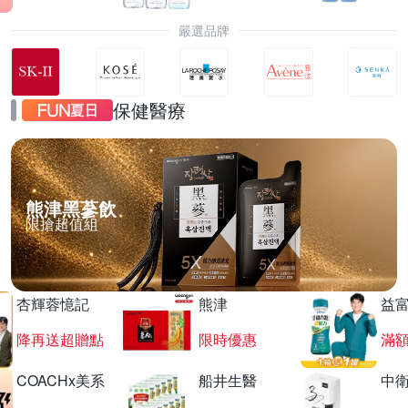
嚴選品牌
保健醫療
熊津黑蔘飲
限搶超值組
杏輝蓉憶記
熊津
益
降再送超贈點
限時優惠
滿
COACHx美系
船井生醫
中