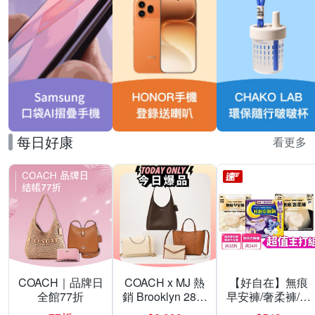
每日好康
看更多
COACH｜品牌日
COACH x MJ 熱
【好自在】無痕
全館77折
銷 Brooklyn 28／
早安褲/奢柔褲/熊
兩用／斜背包均
抱安睡褲 超值組