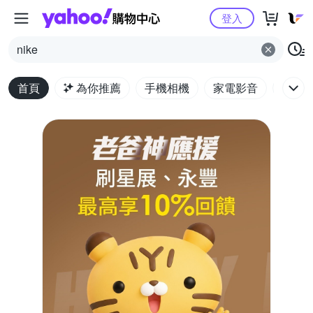
Yahoo購物中心
登入
nike
首頁
為你推薦
手機相機
家電影音
電腦