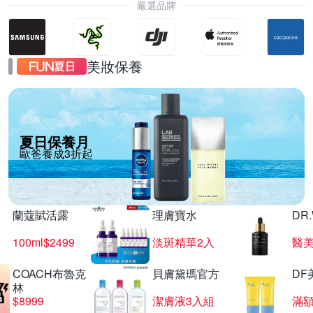
嚴選品牌
美妝保養
夏日保養月
歐爸養成3折起
蘭蔻賦活露
理膚寶水
DR
100ml$2499
淡斑精華2入
醫美
COACH布魯克
貝膚黛瑪官方
DF
林
$8999
潔膚液3入組
滿額