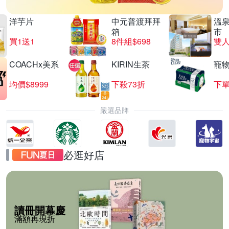
洋芋片
中元普渡拜拜
溫
箱
市
買1送1
8件組$698
COACHx美系
KIRIN生茶
寵
均價$8999
下殺73折
下單
嚴選品牌
必逛好店
讀冊開幕慶
滿額再現折