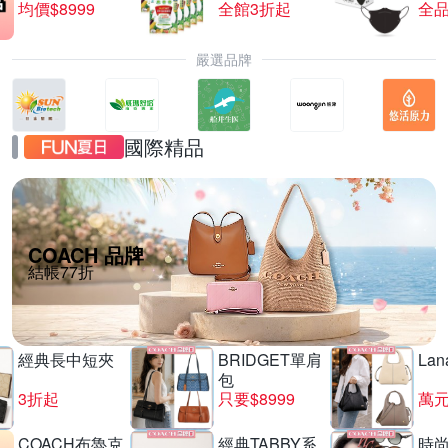
均價$8999
全館3折起
全品
嚴選品牌
國際精品
COACH 品牌
結帳77折
經典長中短夾
BRIDGET單肩
La
包
3折起
只要$8999
萬
COACH布魯克
經典TABBY系
時