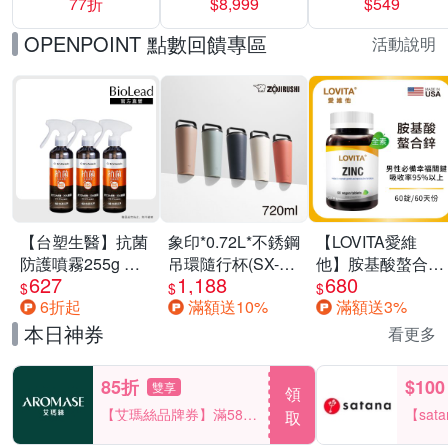
77折
$8,999
$549
一價-多款可選
任選一組 -生理
褲/衛生棉褲(無痕
OPENPOINT 點數回饋專區
活動說明
褲18片、安睡褲
24片)
【台塑生醫】抗菌
象印*0.72L*不銹鋼
【LOVITA愛維
防護噴霧255g 三
吊環隨行杯(SX-
他】胺基酸螯合鋅
627
1,188
680
入組
LA72H)
x2瓶30mg素食錠
$
$
$
6折起
滿額送10%
滿額送3%
(鋅錠)
本日神券
看更多
85折
$100
雙享
領
【艾瑪絲品牌券】滿580
【sat
取
享85折！
一件折$