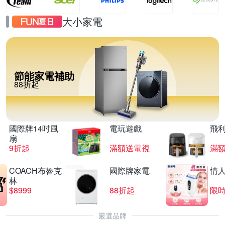
大小家電
節能家電補助
88折起
國際牌14吋風
電玩遊戲
飛
扇
9折起
滿額送電視
滿
COACH布魯克
國際牌家電
情
林
$8999
88折起
限時
嚴選品牌