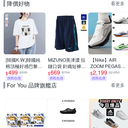
降價好物
看更多
[韓國K.W.]韓國純
MIZUNO美津濃 拉
【Nike】AIR
棉頂極好感巴黎設
鏈口袋 針織短褲
ZOOM PEGASUS
499
669
2,199
計華麗上衣(壓褶/
_32TBC533xx
42 RR 慢跑鞋 運
$599
$704
$2,850
$
$
$
中大尺碼/修身/輕
挑戰低價
挑戰低價
動鞋 男 A-
挑戰低價
For You 品牌旗艦店
薄/小香風)
II7210100 B-
看更多
IB1873102 精選三
款