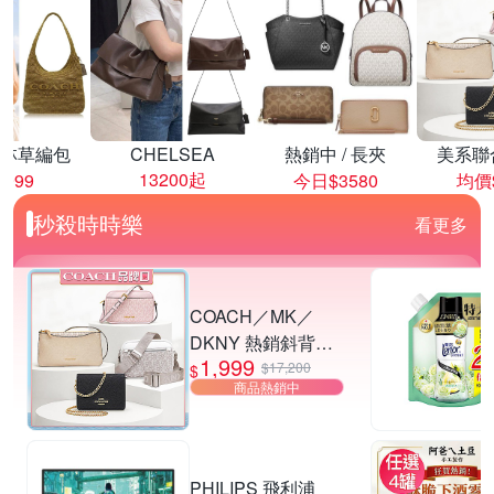
林草編包
CHELSEA
熱銷中 / 長夾
美系聯
13200起
8999
今日$3580
均價$
秒殺時時樂
看更多
COACH／MK／
DKNY 熱銷斜背包.
1,999
小廢包 多款供選
$17,200
$
商品熱銷中
PHILIPS 飛利浦