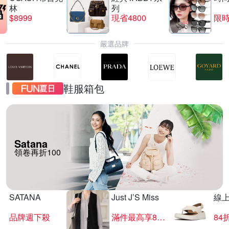
林
列
$8999
現省4800
限時
嚴選品牌
鞋服箱包
Satana
領卷再折100
SATANA
Just J’S Miss
線
品牌週下殺
滿件最高享85折
84