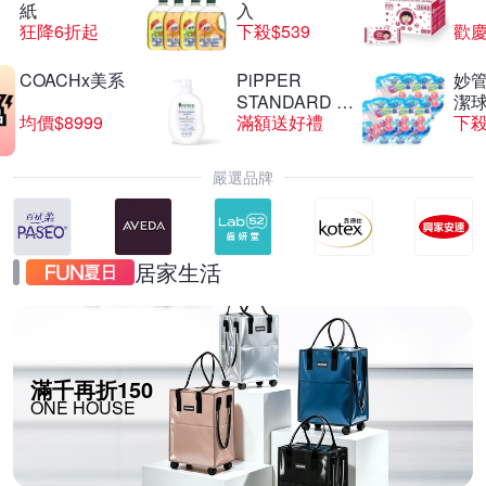
紙
入
狂降6折起
下殺$539
歡慶
COACHx美系
PiPPER
妙管
STANDARD 沛
潔球
均價$8999
滿額送好禮
下殺
柏
嚴選品牌
居家生活
滿千再折150
ONE HOUSE