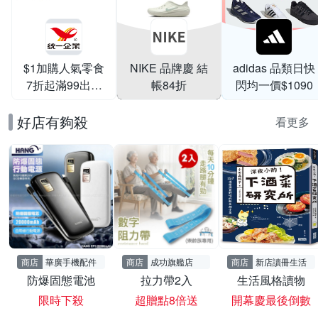
$1加購人氣零食
NIKE 品牌慶 結
adidas 品類日快
7折起滿99出貨
帳84折
閃均一價$1090
滿199打95折
好店有夠殺
看更多
商店
華廣手機配件
商店
成功旗艦店
商店
新店讀冊生活
防爆固態電池
拉力帶2入
生活風格讀物
限時下殺
超贈點8倍送
開幕慶最後倒數