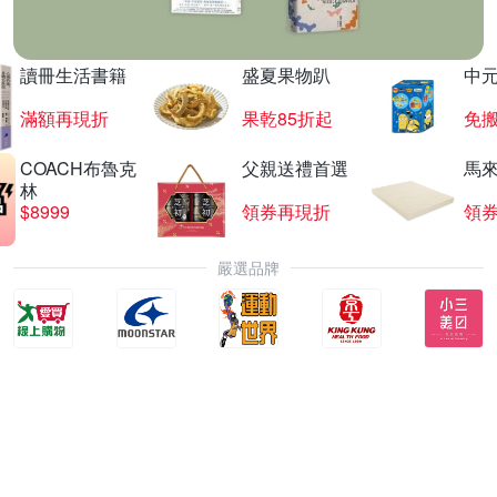
讀冊生活書籍
盛夏果物趴
中
滿額再現折
果乾85折起
免
COACH布魯克
父親送禮首選
馬
林
$8999
領券再現折
領
嚴選品牌