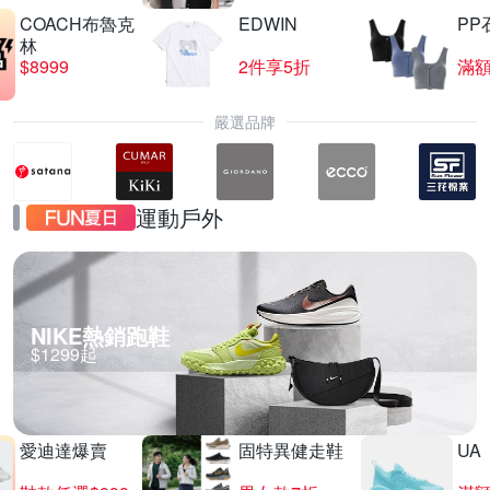
COACH布魯克
EDWIN
PP
林
$8999
2件享5折
滿額
嚴選品牌
運動戶外
NIKE熱銷跑鞋
$1299起
愛迪達爆賣
固特異健走鞋
UA