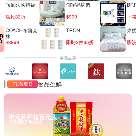
Tefal法國特福
鴻宇品牌週
BRI
瘋殺33折
$999
下殺
COACH布魯克
TRON
東
林
$8999
限時2件85折
贈
嚴選品牌
食品生鮮
中元拜拜箱百元入
宅配到家免重提