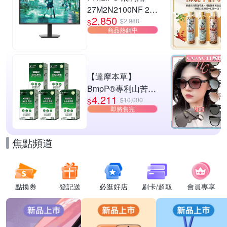
27M2N2100NF 27
2,850
型 IPS FHD 144Hz
$2,988
$
商品熱銷中
電競螢幕
(0.5ms/HDMI/抗藍
光/零閃屏)
【達摩本草】
BmpP®專利山苦瓜
4,211
胜肽x5盒(90顆/盒、
$10,000
$
即將售完
共450顆)
焦點頻道
點換券
登記送
必逛好店
刷卡/超取
會員專享