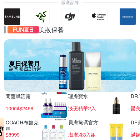
嚴選品牌
美妝保養
夏日保養月
歐爸養成3折起
蘭蔻賦活露
理膚寶水
DR
100ml$2499
淡斑精華2入
醫美
COACH布魯克
貝膚黛瑪官方
DF
林
$8999
潔膚液3入組
滿額