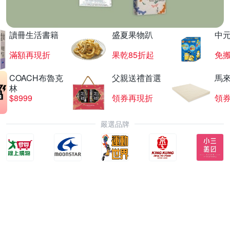
讀冊生活書籍
盛夏果物趴
中
滿額再現折
果乾85折起
免
COACH布魯克
父親送禮首選
馬
林
$8999
領券再現折
領
嚴選品牌