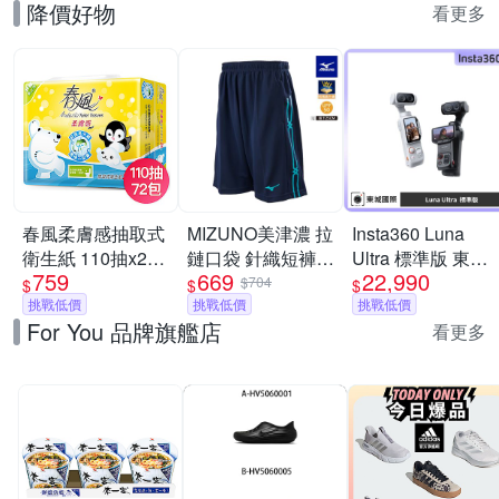
降價好物
看更多
春風柔膚感抽取式
MIZUNO美津濃 拉
Insta360 Luna
衛生紙 110抽x24
鏈口袋 針織短褲
Ultra 標準版 東城
759
669
22,990
包x3串/箱
_32TBC533xx
代理商公司貨
$704
$
$
$
挑戰低價
挑戰低價
挑戰低價
For You 品牌旗艦店
看更多