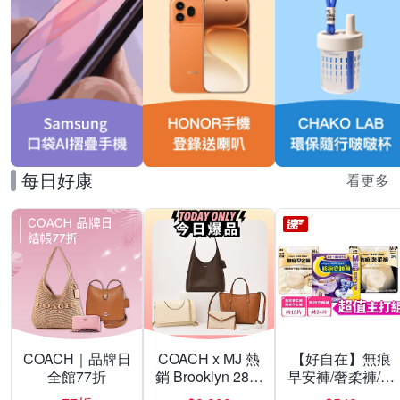
每日好康
看更多
COACH｜品牌日
COACH x MJ 熱
【好自在】無痕
全館77折
銷 Brooklyn 28／
早安褲/奢柔褲/熊
兩用／斜背包均
抱安睡褲 超值組