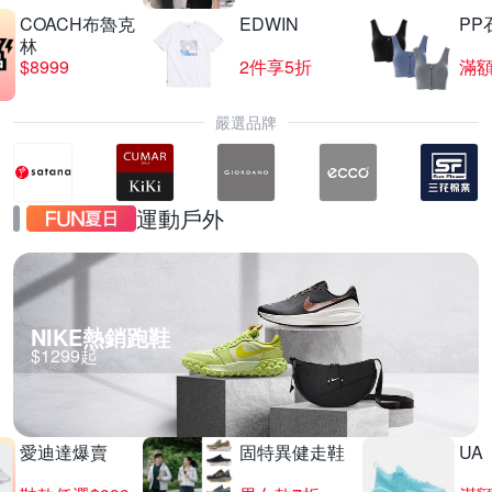
COACH布魯克
EDWIN
PP
林
$8999
2件享5折
滿額
嚴選品牌
運動戶外
NIKE熱銷跑鞋
$1299起
愛迪達爆賣
固特異健走鞋
UA