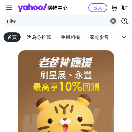
Yahoo購物中心
登入
nike
首頁
為你推薦
手機相機
家電影音
電腦