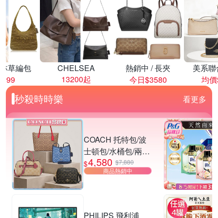
林草編包
CHELSEA
熱銷中 / 長夾
美系聯
13200起
8999
今日$3580
均價$
秒殺時時樂
看更多
COACH 托特包/波
士頓包/水桶包/兩用
4,580
包 均一價
$7,880
$
商品熱銷中
PHILIPS 飛利浦