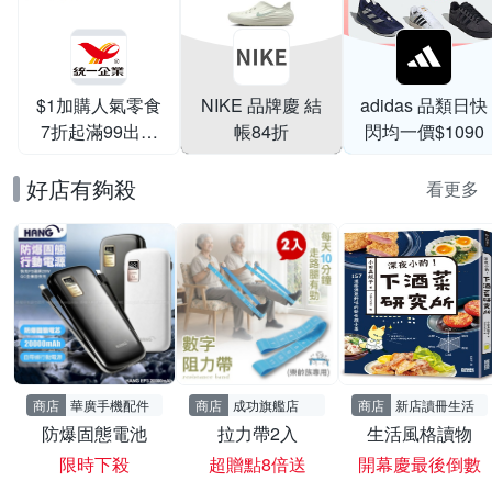
$1加購人氣零食
NIKE 品牌慶 結
adidas 品類日快
7折起滿99出貨
帳84折
閃均一價$1090
滿199打95折
好店有夠殺
看更多
商店
華廣手機配件
商店
成功旗艦店
商店
新店讀冊生活
防爆固態電池
拉力帶2入
生活風格讀物
限時下殺
超贈點8倍送
開幕慶最後倒數