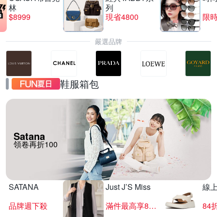
林
列
$8999
現省4800
限時
嚴選品牌
鞋服箱包
Satana
領卷再折100
SATANA
Just J’S Miss
線
品牌週下殺
滿件最高享85折
84