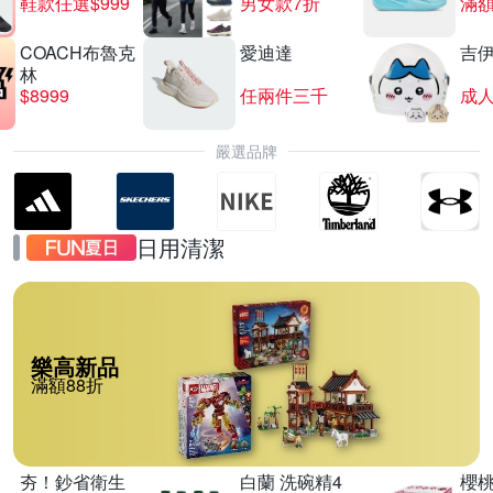
鞋款任選$999
男女款7折
滿額
COACH布魯克
愛迪達
吉
林
$8999
任兩件三千
嚴選品牌
日用清潔
樂高新品
滿額88折
夯！鈔省衛生
白蘭 洗碗精4
櫻