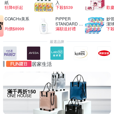
紙
入
狂降6折起
下殺$539
歡慶
COACHx美系
PiPPER
妙管
STANDARD 沛
潔球
均價$8999
滿額送好禮
下殺
柏
嚴選品牌
居家生活
滿千再折150
ONE HOUSE