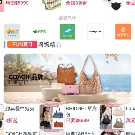
均價$8999
全館3折起
全品
嚴選品牌
國際精品
COACH 品牌
結帳77折
經典長中短夾
BRIDGET單肩
La
包
3折起
只要$8999
萬
COACH布魯克
經典TABBY系
時