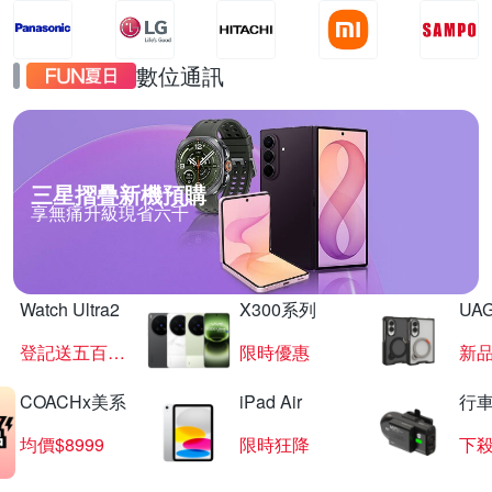
數位通訊
三星摺疊新機預購
享無痛升級現省六千
Watch Ultra2
X300系列
UAG
登記送五百超贈點
限時優惠
新
COACHx美系
iPad Air
行
均價$8999
限時狂降
下殺