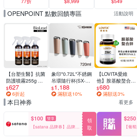
77折
$8,999
$549
一價-多款可選
任選一組 -生理
褲/衛生棉褲(無痕
OPENPOINT 點數回饋專區
活動說明
褲18片、安睡褲
24片)
【台塑生醫】抗菌
象印*0.72L*不銹鋼
【LOVITA愛維
防護噴霧255g 三
吊環隨行杯(SX-
他】胺基酸螯合鋅
627
1,188
680
入組
LA72H)
x2瓶30mg素食錠
$
$
$
6折起
滿額送10%
滿額送3%
(鋅錠)
本日神券
看更多
$100
$250
雙享
領
【satana 品牌券】品牌週
【葡萄
取
一件折$100
品滿29