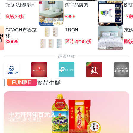
Tefal法國特福
鴻宇品牌週
BRI
瘋殺33折
$999
下殺
COACH布魯克
TRON
東
林
$8999
限時2件85折
贈
嚴選品牌
食品生鮮
中元拜拜箱百元入
宅配到家免重提