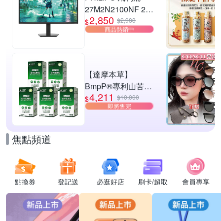
27M2N2100NF 27
2,850
型 IPS FHD 144Hz
$2,988
$
商品熱銷中
電競螢幕
(0.5ms/HDMI/抗藍
光/零閃屏)
【達摩本草】
BmpP®專利山苦瓜
4,211
胜肽x5盒(90顆/盒、
$10,000
$
即將售完
共450顆)
焦點頻道
點換券
登記送
必逛好店
刷卡/超取
會員專享