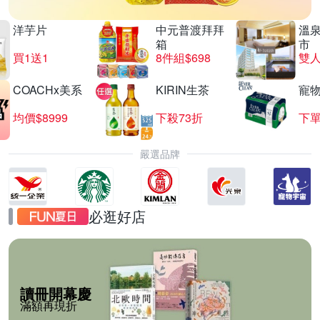
洋芋片
中元普渡拜拜
溫
箱
市
買1送1
8件組$698
COACHx美系
KIRIN生茶
寵
均價$8999
下殺73折
下單
嚴選品牌
必逛好店
讀冊開幕慶
滿額再現折