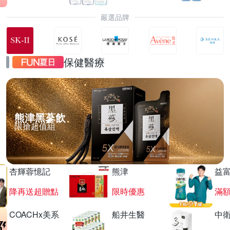
嚴選品牌
保健醫療
熊津黑蔘飲
限搶超值組
杏輝蓉憶記
熊津
益
降再送超贈點
限時優惠
滿
COACHx美系
船井生醫
中