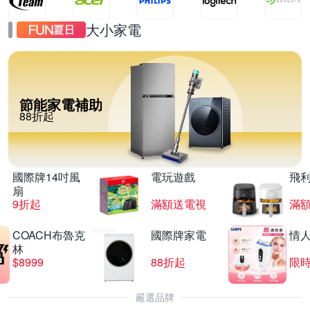
大小家電
節能家電補助
88折起
國際牌14吋風
電玩遊戲
飛
扇
9折起
滿額送電視
滿
COACH布魯克
國際牌家電
情
林
$8999
88折起
限時
嚴選品牌