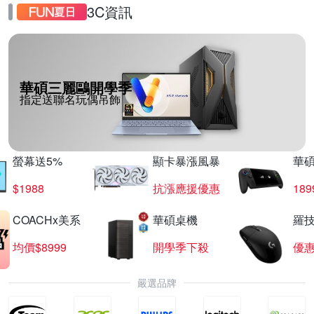
3C資訊
華碩三麗鷗開學季
指定送聯名玩偶吊飾
螢幕送5%
顯卡暴漲風暴
華
$1988
抗漲應援優惠
18
COACHx美系
華碩桌機
羅技
均價$8999
開學季下殺
優
嚴選品牌