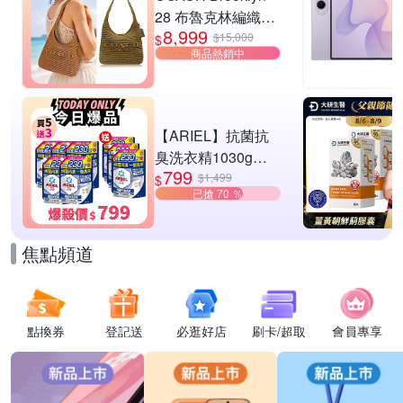
28 布魯克林編織款
8,999
單肩包-橄欖綠
$15,000
$
商品熱銷中
【ARIEL】抗菌抗
臭洗衣精1030g補
799
充包 X8 (抗菌去漬/
$1,499
$
已搶 70 ％
室內晾曬) 兩款任選
焦點頻道
點換券
登記送
必逛好店
刷卡/超取
會員專享