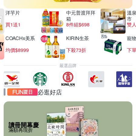
洋芋片
中元普渡拜拜
溫
箱
市
買1送1
8件組$698
COACHx美系
KIRIN生茶
寵
均價$8999
下殺73折
下單
嚴選品牌
必逛好店
讀冊開幕慶
滿額再現折