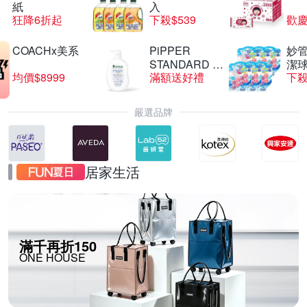
紙
入
狂降6折起
下殺$539
歡慶
COACHx美系
PiPPER
妙管
STANDARD 沛
潔球
均價$8999
滿額送好禮
下殺
柏
嚴選品牌
居家生活
滿千再折150
ONE HOUSE