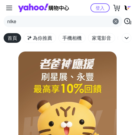
Yahoo購物中心
登入
nike
首頁
為你推薦
手機相機
家電影音
電腦