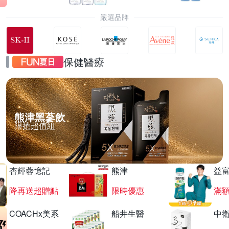
嚴選品牌
保健醫療
熊津黑蔘飲
限搶超值組
杏輝蓉憶記
熊津
益
降再送超贈點
限時優惠
滿
COACHx美系
船井生醫
中