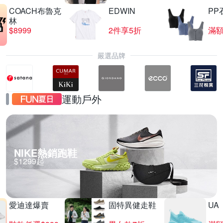
COACH布魯克
EDWIN
PP
林
$8999
2件享5折
滿額
嚴選品牌
運動戶外
NIKE熱銷跑鞋
$1299起
愛迪達爆賣
固特異健走鞋
UA