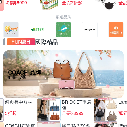
均價$8999
全館3折起
全品
嚴選品牌
國際精品
COACH 品牌
結帳77折
經典長中短夾
BRIDGET單肩
La
包
3折起
只要$8999
萬
COACH布魯克
經典TABBY系
時