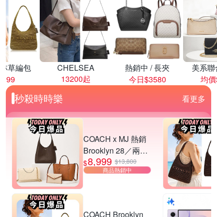
林草編包
CHELSEA
熱銷中 / 長夾
美系聯
13200起
8999
今日$3580
均價$
秒殺時時樂
看更多
COACH x MJ 熱銷
Brooklyn 28／兩用
8,999
／斜背包均一價-多
$13,800
$
商品熱銷中
款可選
COACH Brooklyn