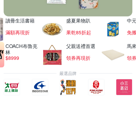
讀冊生活書籍
盛夏果物趴
中
滿額再現折
果乾85折起
免
COACH布魯克
父親送禮首選
馬
林
$8999
領券再現折
領
嚴選品牌