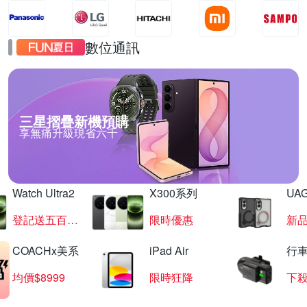
數位通訊
三星摺疊新機預購
享無痛升級現省六千
Watch Ultra2
X300系列
UAG
登記送五百超贈點
限時優惠
新
COACHx美系
iPad Air
行
均價$8999
限時狂降
下殺