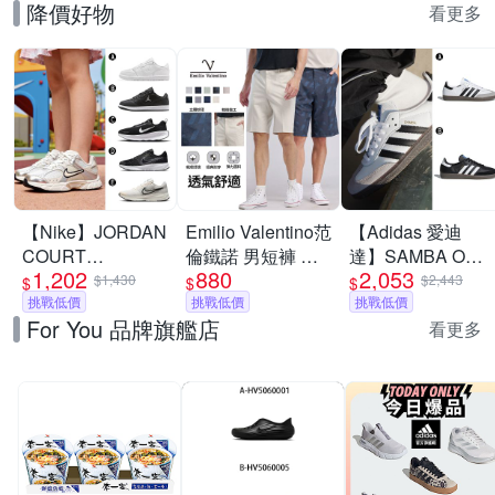
降價好物
看更多
【Nike】JORDAN
Emilio Valentino范
【Adidas 愛迪
COURT
倫鐵諾 男短褲 男
達】SAMBA OG
1,202
880
2,053
CONNECT LOW
士 涼爽舒適 休閒
休閒鞋 德訓鞋 運
$1,430
$2,443
$
$
$
休閒鞋 慢跑鞋 運
挑戰低價
多口袋 彈性 工裝
挑戰低價
動鞋 男女 A-
挑戰低價
For You 品牌旗艦店
動鞋 男女/大童 A-
褲 情人節 父親節
B75806 B-B75807
看更多
IQ6016100 精選五
送禮(9款選)
款