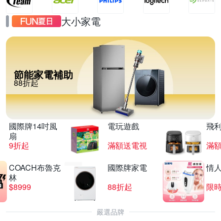
大小家電
節能家電補助
88折起
國際牌14吋風
電玩遊戲
飛
扇
9折起
滿額送電視
滿
COACH布魯克
國際牌家電
情
林
$8999
88折起
限時
嚴選品牌