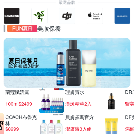
嚴選品牌
美妝保養
夏日保養月
歐爸養成3折起
蘭蔻賦活露
理膚寶水
DR
100ml$2499
淡斑精華2入
醫美
COACH布魯克
貝膚黛瑪官方
DF
林
$8999
潔膚液3入組
滿額