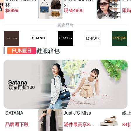
林
列
$8999
現省4800
限時
嚴選品牌
鞋服箱包
Satana
領卷再折100
SATANA
Just J’S Miss
線
品牌週下殺
滿件最高享85折
84