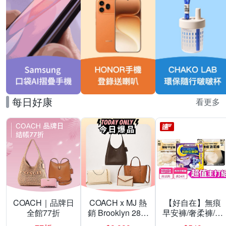
每日好康
看更多
COACH｜品牌日
COACH x MJ 熱
【好自在】無痕
全館77折
銷 Brooklyn 28／
早安褲/奢柔褲/熊
兩用／斜背包均
抱安睡褲 超值組