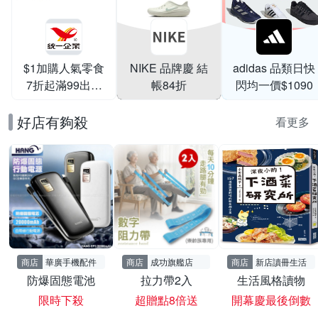
$1加購人氣零食
NIKE 品牌慶 結
adidas 品類日快
7折起滿99出貨
帳84折
閃均一價$1090
滿199打95折
好店有夠殺
看更多
商店
華廣手機配件
商店
成功旗艦店
商店
新店讀冊生活
防爆固態電池
拉力帶2入
生活風格讀物
限時下殺
超贈點8倍送
開幕慶最後倒數