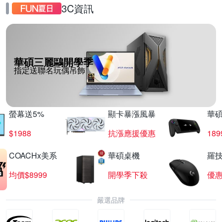
3C資訊
華碩三麗鷗開學季
指定送聯名玩偶吊飾
螢幕送5%
顯卡暴漲風暴
華
$1988
抗漲應援優惠
18
COACHx美系
華碩桌機
羅技
均價$8999
開學季下殺
優
嚴選品牌