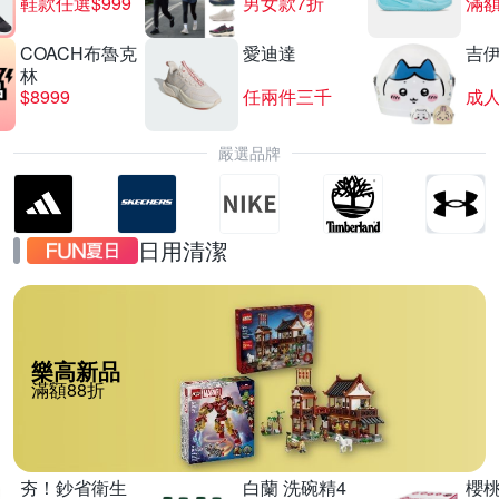
鞋款任選$999
男女款7折
滿額
COACH布魯克
愛迪達
吉
林
$8999
任兩件三千
嚴選品牌
日用清潔
樂高新品
滿額88折
夯！鈔省衛生
白蘭 洗碗精4
櫻