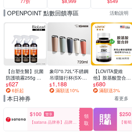
77折
$8,999
$549
一價-多款可選
任選一組 -生理
褲/衛生棉褲(無痕
OPENPOINT 點數回饋專區
活動說明
褲18片、安睡褲
24片)
【台塑生醫】抗菌
象印*0.72L*不銹鋼
【LOVITA愛維
防護噴霧255g 三
吊環隨行杯(SX-
他】胺基酸螯合鋅
627
1,188
680
入組
LA72H)
x2瓶30mg素食錠
$
$
$
6折起
滿額送10%
滿額送3%
(鋅錠)
本日神券
看更多
$100
$250
雙享
領
【satana 品牌券】品牌週
【葡萄
取
一件折$100
品滿29