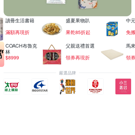
讀冊生活書籍
盛夏果物趴
中
滿額再現折
果乾85折起
免
COACH布魯克
父親送禮首選
馬
林
$8999
領券再現折
領
嚴選品牌