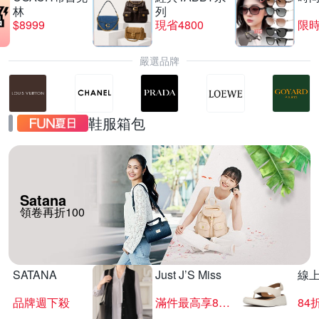
林
列
$8999
現省4800
限時
嚴選品牌
鞋服箱包
Satana
領卷再折100
SATANA
Just J’S Miss
線
品牌週下殺
滿件最高享85折
84