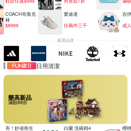
鞋款任選$999
男女款7折
滿額
COACH布魯克
愛迪達
吉
林
$8999
任兩件三千
嚴選品牌
日用清潔
樂高新品
滿額88折
夯！鈔省衛生
白蘭 洗碗精4
櫻