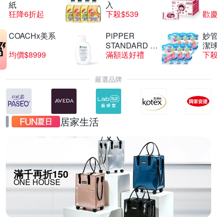
紙
入
狂降6折起
下殺$539
歡慶
COACHx美系
PiPPER
妙管
STANDARD 沛
潔球
均價$8999
滿額送好禮
下殺
柏
嚴選品牌
居家生活
滿千再折150
ONE HOUSE