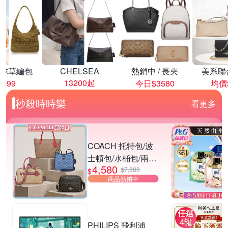
林草編包
CHELSEA
熱銷中 / 長夾
美系聯
13200起
8999
今日$3580
均價$
秒殺時時樂
看更多
COACH 托特包/波
士頓包/水桶包/兩用
4,580
包 均一價
$7,880
$
商品熱銷中
PHILIPS 飛利浦