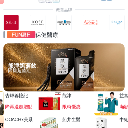
嚴選品牌
保健醫療
熊津黑蔘飲
限搶超值組
杏輝蓉憶記
熊津
益
降再送超贈點
限時優惠
滿
COACHx美系
船井生醫
中