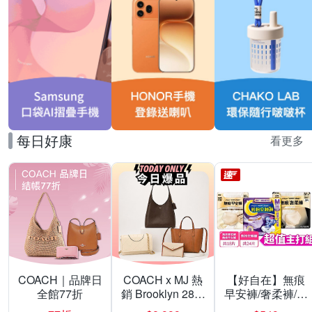
每日好康
看更多
COACH｜品牌日
COACH x MJ 熱
【好自在】無痕
全館77折
銷 Brooklyn 28／
早安褲/奢柔褲/熊
兩用／斜背包均
抱安睡褲 超值組