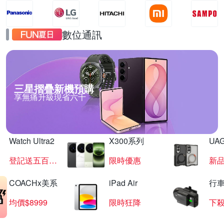
數位通訊
三星摺疊新機預購
享無痛升級現省六千
Watch Ultra2
X300系列
UAG
登記送五百超贈點
限時優惠
新
COACHx美系
iPad Air
行
均價$8999
限時狂降
下殺