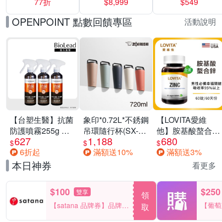
77折
$8,999
$549
一價-多款可選
任選一組 -生理
褲/衛生棉褲(無痕
OPENPOINT 點數回饋專區
活動說明
褲18片、安睡褲
24片)
【台塑生醫】抗菌
象印*0.72L*不銹鋼
【LOVITA愛維
防護噴霧255g 三
吊環隨行杯(SX-
他】胺基酸螯合鋅
627
1,188
680
入組
LA72H)
x2瓶30mg素食錠
$
$
$
6折起
滿額送10%
滿額送3%
(鋅錠)
本日神券
看更多
$100
$250
雙享
領
【satana 品牌券】品牌週
【葡萄
取
一件折$100
品滿29