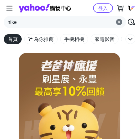
Yahoo購物中心
登入
nike
首頁
為你推薦
手機相機
家電影音
電腦