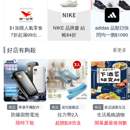
$1加購人氣零食
NIKE 品牌慶 結
adidas 品類日快
7折起滿99出貨
帳84折
閃均一價$1090
滿199打95折
好店有夠殺
看更多
商店
華廣手機配件
商店
成功旗艦店
商店
新店讀冊生活
防爆固態電池
拉力帶2入
生活風格讀物
限時下殺
超贈點8倍送
開幕慶最後倒數