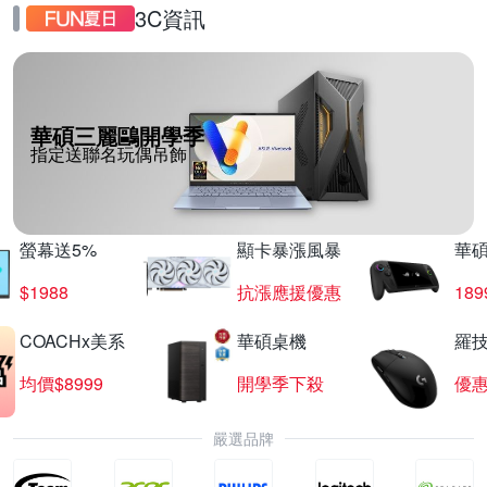
3C資訊
華碩三麗鷗開學季
指定送聯名玩偶吊飾
螢幕送5%
顯卡暴漲風暴
華
$1988
抗漲應援優惠
18
COACHx美系
華碩桌機
羅技
均價$8999
開學季下殺
優
嚴選品牌