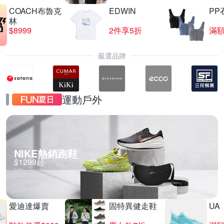
COACH布魯克
EDWIN
PP
林
$8999
2件享5折
滿額
嚴選品牌
運動戶外
NIKE熱銷跑鞋
$1299起
愛迪達爆賣
固特異健走鞋
UA