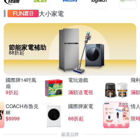
大小家電
節能家電補助
88折起
國際牌14吋風
電玩遊戲
飛
扇
9折起
滿額送電視
滿
COACH布魯克
國際牌家電
情
林
$8999
88折起
限時
嚴選品牌