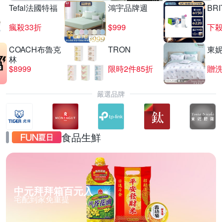
Tefal法國特福
鴻宇品牌週
BRI
瘋殺33折
$999
下殺
COACH布魯克
TRON
東
林
$8999
限時2件85折
贈
嚴選品牌
食品生鮮
中元拜拜箱百元入
宅配到家免重提