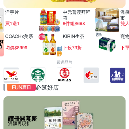
洋芋片
中元普渡拜拜
溫
箱
市
買1送1
8件組$698
COACHx美系
KIRIN生茶
寵
均價$8999
下殺73折
下單
嚴選品牌
必逛好店
讀冊開幕慶
滿額再現折