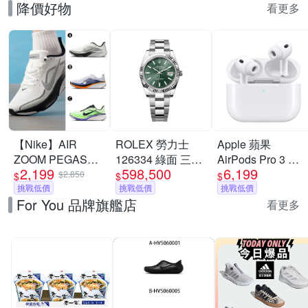
降價好物
看更多
【Nike】AIR
ROLEX 勞力士
Apple 蘋果
ZOOM PEGASUS
126334 綠面 三版
AirPods Pro 3 主
2,199
598,500
6,199
42 RR 慢跑鞋 運
帶 Datejust 最新款
動式降噪 藍芽耳機
$2,850
$
$
$
$630,000
動鞋 男 A-
挑戰低價
41MM
挑戰低價
原廠保固 公司貨
挑戰低價
For You 品牌旗艦店
II7210100 B-
USB-C MagSafe
看更多
IB1873102 精選三
款