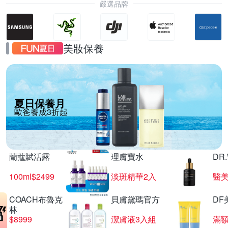
嚴選品牌
美妝保養
夏日保養月
歐爸養成3折起
蘭蔻賦活露
理膚寶水
DR
100ml$2499
淡斑精華2入
醫美
COACH布魯克
貝膚黛瑪官方
DF
林
$8999
潔膚液3入組
滿額