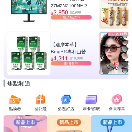
27M2N2100NF 27
2,850
型 IPS FHD 144Hz
$2,988
$
商品熱銷中
電競螢幕
(0.5ms/HDMI/抗藍
光/零閃屏)
【達摩本草】
BmpP®專利山苦瓜
4,211
胜肽x5盒(90顆/盒、
$10,000
$
即將售完
共450顆)
焦點頻道
點換券
登記送
必逛好店
刷卡/超取
會員專享