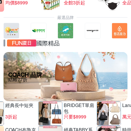
均價$8999
全館3折起
全品
嚴選品牌
國際精品
COACH 品牌
結帳77折
經典長中短夾
BRIDGET單肩
La
包
3折起
只要$8999
萬
COACH布魯克
經典TABBY系
時