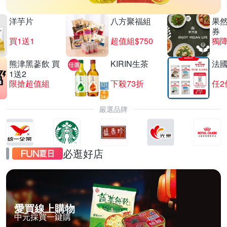
洋芋片
八方聚福組
果
券
買1送1
超值組$750
獨降
熊津黑蔘飲 買
KIRIN生茶
法
1送2
限搶超值組
下殺73折
任2
嚴選品牌
必逛好店
愛買線上購物
中元採買一鍵購