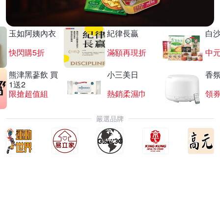
玉如阿姨內衣
紀律長贏
白
快閃購5折
滿額再現折
中
熊津黑蔘飲 買
小三美日
香氛
1送2
限搶超值組
熱銷柔濕巾
領
嚴選品牌