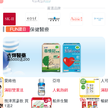
嚴選品牌
保健醫療
杏輝醫藥
滿5000送200
愛維他
亞培
人
滿額雙重送
人氣熱銷
滿
熊津黑蔘飲 買
船井生醫
暢
1送2