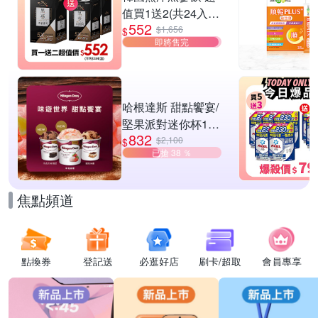
值買1送2(共24入
552
組)
$1,656
$
即將售完
哈根達斯 甜點饗宴/
堅果派對迷你杯16
832
入組 任選
$2,100
$
已搶 38 ％
焦點頻道
點換券
登記送
必逛好店
刷卡/超取
會員專享