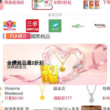
限搶超值組
全館3折起
下單
嚴選品牌
國際精品
金鑽超品週2折起
加碼抽金豆
Vivienne
鎮金店
領
Westwood
只要$3150
滿額折777
$16
熊津黑蔘飲 買
COACH x 美系
漢