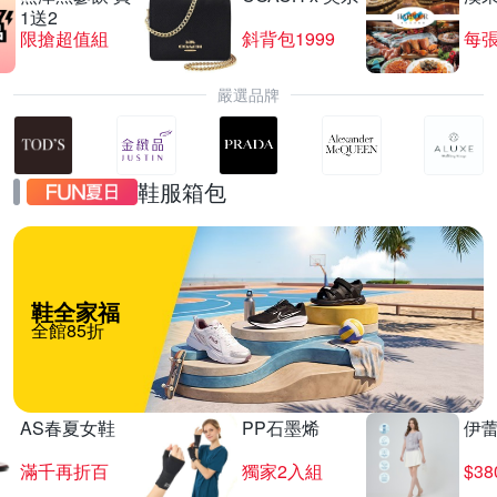
1送2
限搶超值組
斜背包1999
每張
嚴選品牌
鞋服箱包
鞋全家福
全館85折
AS春夏女鞋
PP石墨烯
伊
滿千再折百
獨家2入組
$3