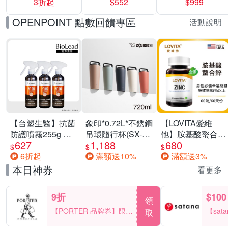
3折起
$552
$999
運動鞋休閒鞋 任
選均一價
OPENPOINT 點數回饋專區
活動說明
【台塑生醫】抗菌
象印*0.72L*不銹鋼
【LOVITA愛維
防護噴霧255g 三
吊環隨行杯(SX-
他】胺基酸螯合鋅
627
1,188
680
入組
LA72H)
x2瓶30mg素食錠
$
$
$
6折起
滿額送10%
滿額送3%
(鋅錠)
本日神券
看更多
9折
$100
領
【PORTER 品牌券】限時
【sat
取
2天 滿2000享9折
一件折$