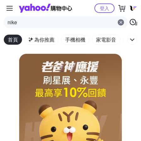
Yahoo購物中心
登入
nike
首頁
為你推薦
手機相機
家電影音
電腦