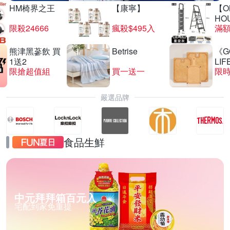
HM椅界之王
【康寧】
【O
HO
限殺24666
瘋殺$495入
滿
熊津黑蔘飲 買
Betrise
《G
1送2
LIF
限搶超值組
買一送一
限時
嚴選品牌
食品生鮮
中元拜拜箱百元入
宅配到家免重提