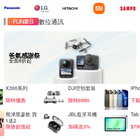
數位通訊
爸氣感謝祭
全面8折起
X300系列
DJI空拍套裝
iP
限時優惠
限時6990
下殺
熊津黑蔘飲 買
JBL藍牙耳機
Tab
1送2
限搶超值組
加碼送3%
$79