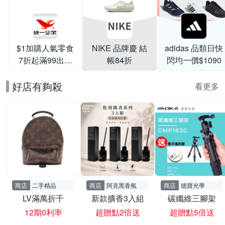
$1加購人氣零食
NIKE 品牌慶 結
adidas 品類日快
7折起滿99出貨
帳84折
閃均一價$1090
滿199打95折
好店有夠殺
看更多
商店
二手精品
商店
阿克黑香氛
商店
德寶光學
LV滿萬折千
新款擴香3入組
碳纖維三腳架
12期0利率
超贈點2倍送
超贈點5倍送