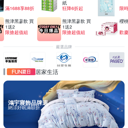
紙
滿1688享88折
狂降6折起
限
熊津黑蔘飲 買
熊津黑蔘飲 買
櫻
1送2
1送2
限搶超值組
限搶超值組
歡慶
嚴選品牌
居家生活
鴻宇寢飾品牌週
納涼好眠滿額折