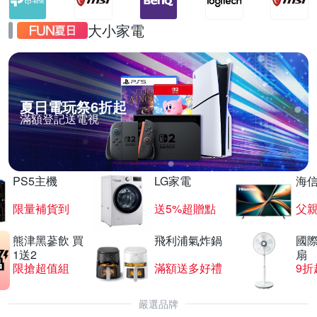
大小家電
夏日電玩祭6折起
滿額登記送電視
PS5主機
LG家電
海
限量補貨到
送5%超贈點
父
熊津黑蔘飲 買
飛利浦氣炸鍋
國際
1送2
扇
限搶超值組
滿額送多好禮
9折
嚴選品牌