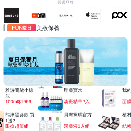
嚴選品牌
美妝保養
夏日保養月
歐爸養成3折起
雅詩蘭黛小棕
理膚寶水
我
瓶
100ml$1999
淡斑精華2入
面膜
熊津黑蔘飲 買
貝膚黛瑪官方
植
1送2
限搶超值組
潔膚液3入組
結帳