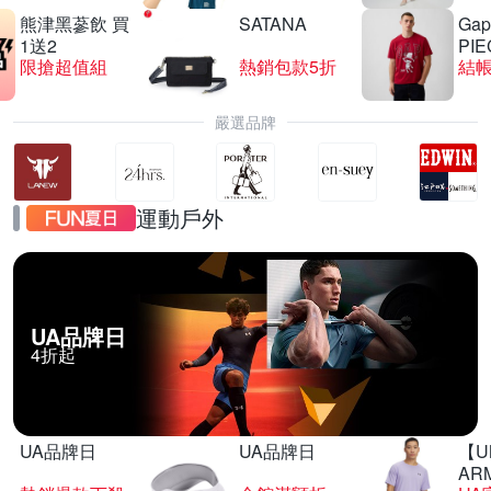
熊津黑蔘飲 買
SATANA
Gap
1送2
PIE
限搶超值組
熱銷包款5折
結帳
嚴選品牌
運動戶外
UA品牌日
4折起
UA品牌日
UA品牌日
【U
AR