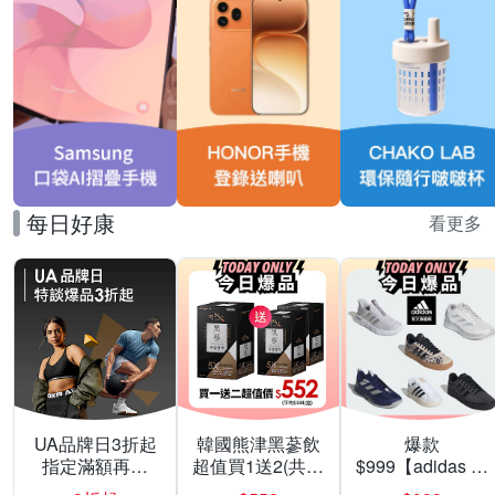
每日好康
看更多
UA品牌日3折起
韓國熊津黑蔘飲
爆款
指定滿額再折
超值買1送2(共24
$999【adidas 愛
200
入組)
迪達】男/女 精選