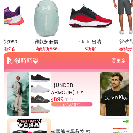
款$980
鞋款超低價
Outlet出清
籃球背
00折2百
滿額折566
5折起
滿額最
秒殺時時樂
看更多
【UNDER
ARMOUR】UA
899
Tempo 運動休閒鞋
$2,980
$
商品熱銷中
多款任選
韓國熊津黑蔘飲 超