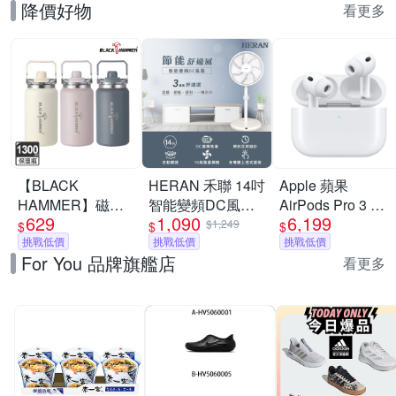
降價好物
看更多
【BLACK
HERAN 禾聯 14吋
Apple 蘋果
HAMMER】磁吸
智能變頻DC風扇
AirPods Pro 3 主
629
1,090
6,199
大容量手提不鏽鋼
HDF-14WT760
動式降噪 藍芽耳機
$1,249
$
$
$
保溫保冰雙飲杯
挑戰低價
[限時優惠]
挑戰低價
原廠保固 公司貨
挑戰低價
For You 品牌旗艦店
1300ML(三色任選)
USB-C MagSafe
看更多