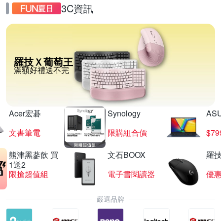
3C資訊
羅技Ｘ葡萄王
滿額好禮送不完
Acer宏碁
Synology
AS
文書筆電
限購組合價
$7
熊津黑蔘飲 買
文石BOOX
羅技
1送2
限搶超值組
電子書閱讀器
優
嚴選品牌