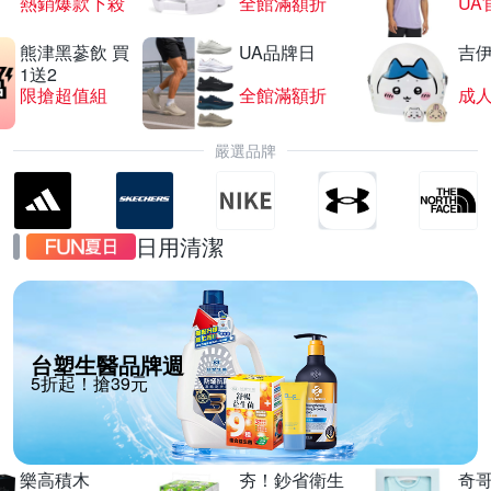
熱銷爆款下殺
全館滿額折
UA
熊津黑蔘飲 買
UA品牌日
吉
1送2
限搶超值組
全館滿額折
嚴選品牌
日用清潔
台塑生醫品牌週
5折起！搶39元
樂高積木
夯！鈔省衛生
奇