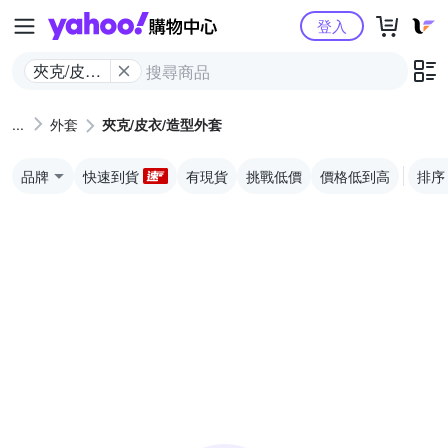
Yahoo購物中心
登入
夾克/皮衣/
造型​外套
外套
夾克/皮衣/造型​外套
品牌
快速到貨
有現貨
挑戰低價
價格低到高
排序